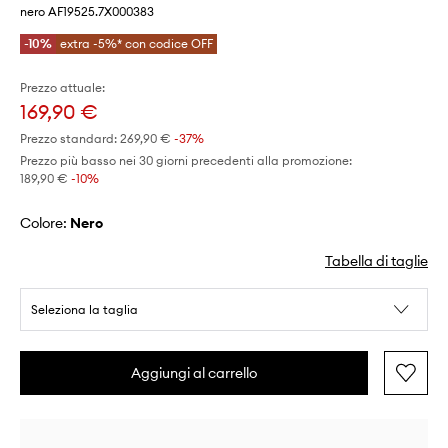
nero AF19525.7X000383
-10%
extra -5%* con codice OFF
Prezzo attuale:
169,90 €
Prezzo standard:
269,90 €
-37%
Prezzo più basso nei 30 giorni precedenti alla promozione:
189,90 €
 -10%
Colore:
nero
Tabella di taglie
Seleziona la taglia
Aggiungi al carrello