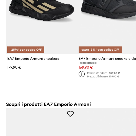
-25%* con codice OFF
extra -5%* con codice OFF
EA7 Emporio Armani sneakers
Prezzo attuale:
179,90 €
169,90 €
Prezzo standard:
209,90 €
Prezzo più basso:
179,90 €
Scopri i prodotti EA7 Emporio Armani