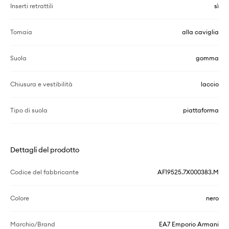
Inserti retrattili
sì
Tomaia
alla caviglia
Suola
gomma
Chiusura e vestibilità
laccio
Tipo di suola
piattaforma
Dettagli del prodotto
Codice del fabbricante
AF19525.7X000383.M
Colore
nero
Marchio/Brand
EA7 Emporio Armani