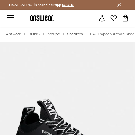
FINAL SALE % Più sconti nell'app
Risparmia con Answear Club >
SCOPRI
Answear
UOMO
Scarpe
Sneakers