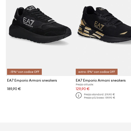
-15%* con codice OFF
extra -5%* con codice OFF
EA7 Emporio Armani sneakers
EA7 Emporio Armani sneakers
Prezzo attuale:
189,90 €
129,90 €
Prezzo standard:
219,90 €
Prezzo più basso:
139,90 €