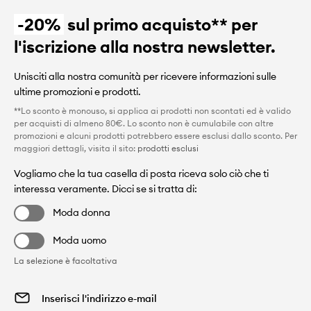
-20%
sul primo acquisto** per
l'iscrizione alla nostra newsletter.
Unisciti alla nostra comunità per ricevere informazioni sulle
ultime promozioni e prodotti.
**Lo sconto è monouso, si applica ai prodotti non scontati ed è valido
per acquisti di almeno 80€. Lo sconto non è cumulabile con altre
promozioni e alcuni prodotti potrebbero essere esclusi dallo sconto. Per
maggiori dettagli, visita il sito:
prodotti esclusi
Vogliamo che la tua casella di posta riceva solo ciò che ti
interessa veramente. Dicci se si tratta di:
Moda donna
Moda uomo
La selezione è facoltativa