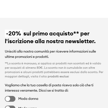
-20%
sul primo acquisto** per
l'iscrizione alla nostra newsletter.
Unisciti alla nostra comunità per ricevere informazioni sulle
ultime promozioni e prodotti.
**Lo sconto è monouso, si applica ai prodotti non scontati ed è valido
per acquisti di almeno 80€. Lo sconto non è cumulabile con altre
promozioni e alcuni prodotti potrebbero essere esclusi dallo sconto. Per
maggiori dettagli, visita il sito:
prodotti esclusi
Vogliamo che la tua casella di posta riceva solo ciò che ti
interessa veramente. Dicci se si tratta di:
Moda donna