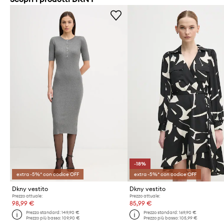
-18%
extra -5%* con codice OFF
extra -5%* con codice OFF
Dkny vestito
Dkny vestito
Prezzo attuale:
Prezzo attuale:
98,99 €
85,99 €
Prezzo standard:
149,90 €
Prezzo standard:
169,90 €
Prezzo più basso:
109,90 €
Prezzo più basso:
105,99 €