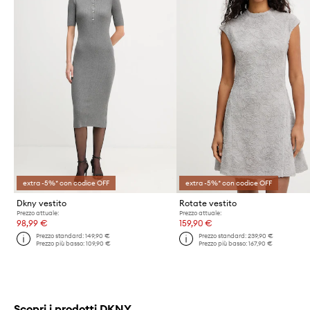
extra -5%* con codice OFF
extra -5%* con codice OFF
Dkny vestito
Rotate vestito
Prezzo attuale:
Prezzo attuale:
98,99 €
159,90 €
Prezzo standard:
149,90 €
Prezzo standard:
239,90 €
Prezzo più basso:
109,90 €
Prezzo più basso:
167,90 €
Scopri i prodotti DKNY