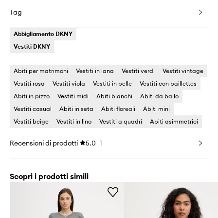
Tag
Abbigliamento DKNY
Vestiti DKNY
Abiti per matrimoni
Vestiti in lana
Vestiti verdi
Vestiti vintage
Vestiti rosa
Vestiti viola
Vestiti in pelle
Vestiti con paillettes
Abiti in pizzo
Vestiti midi
Abiti bianchi
Abiti da ballo
Vestiti casual
Abiti in seta
Abiti floreali
Abiti mini
Vestiti beige
Vestiti in lino
Vestiti a quadri
Abiti asimmetrici
Recensioni di prodotti
5.0
1
Scopri i prodotti simili