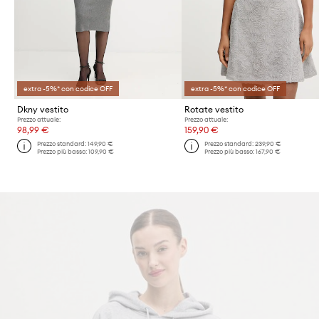
extra -5%* con codice OFF
extra -5%* con codice OFF
Dkny vestito
Rotate vestito
Prezzo attuale:
Prezzo attuale:
98,99 €
159,90 €
Prezzo standard:
149,90 €
Prezzo standard:
239,90 €
Prezzo più basso:
109,90 €
Prezzo più basso:
167,90 €