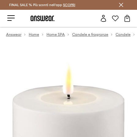
FINAL SALE % Più sconti nell'app
Risparmia con Answear Club >
SCOPRI
Answear
Home
Home SPA
Candele e fragranze
Candele