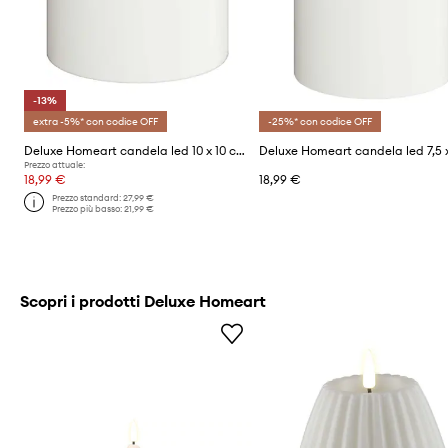
-13%
extra -5%* con codice OFF
-25%* con codice OFF
Deluxe Homeart candela led 10 x 10 cm
Prezzo attuale:
18,99 €
18,99 €
Prezzo standard:
27,99 €
Prezzo più basso:
21,99 €
Scopri i prodotti Deluxe Homeart