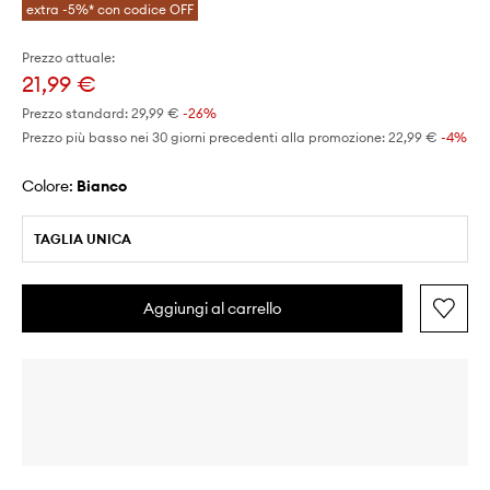
extra -5%* con codice OFF
Prezzo attuale:
21,99 €
Prezzo standard:
29,99 €
-26%
Prezzo più basso nei 30 giorni precedenti alla promozione:
22,99 €
 -4%
Colore:
bianco
TAGLIA UNICA
Aggiungi al carrello