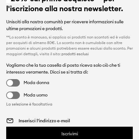
l'iscrizione alla nostra newsletter.
Unisciti alla nostra comunità per ricevere informazioni sulle
ultime promozioni e prodotti.
**Lo sconto è monouso, si applica ai prodotti non scontati ed è valido
per acquisti di almeno 80€. Lo sconto non è cumulabile con altre
promozioni e alcuni prodotti potrebbero essere esclusi dallo sconto. Per
maggiori dettagli, visita il sito:
prodotti esclusi
Vogliamo che la tua casella di posta riceva solo ciò che ti
interessa veramente. Dicci se si tratta di:
Moda donna
Moda uomo
La selezione è facoltativa
Iscrivimi