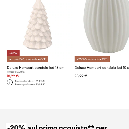
-20%
extra -5%* con codice OFF
-25%* con codice OFF
Deluxe Homeart candela led 16 cm
Prezzo attuale:
18,99 €
23,99 €
Prezzo standard:
23,99 €
Prezzo più basso:
23,99 €
-20%
sul primo acquisto** per