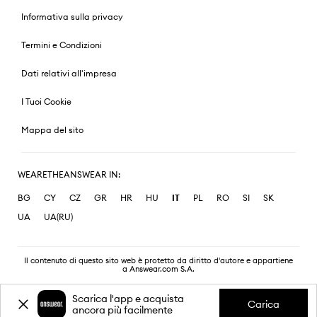
Informativa sulla privacy
Termini e Condizioni
Dati relativi all'impresa
I Tuoi Cookie
Mappa del sito
WEARETHEANSWEAR IN:
BG
CY
CZ
GR
HR
HU
IT
PL
RO
SI
SK
UA
UA(RU)
Il contenuto di questo sito web è protetto da diritto d'autore e appartiene
a Answear.com S.A.
Scarica l'app e acquista
Carica
ancora più facilmente