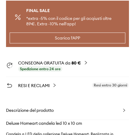
FINAL SALE
*extra -5% con il codice per gli acqiusti oltre
89€. Extra -10% nell'app!
Scarica l'APP
CONSEGNA GRATUITA da
80 €
Spedizione entro 24 ore
RESI E RECLAMI
Resi entro 30 giorni
Descrizione del prodotto
Deluxe Homeart candela led 10 x 10 cm
Candela a LED della collezione Deluxe Homeart. Realizzata in