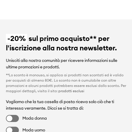
-20%
sul primo acquisto** per
l'iscrizione alla nostra newsletter.
Unisciti alla nostra comunità per ricevere informazioni sulle
ultime promozioni e prodotti.
**Lo sconto è monouso, si applica ai prodotti non scontati ed è valido
per acquisti di almeno 80€. Lo sconto non è cumulabile con altre
promozioni e alcuni prodotti potrebbero essere esclusi dallo sconto. Per
maggiori dettagli, visita il sito:
prodotti esclusi
Vogliamo che la tua casella di posta riceva solo ciò che ti
interessa veramente. Dicci se si tratta di:
Moda donna
Moda uomo