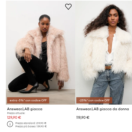
extra -5%* con codice OFF
-25%* con codice OFF
Answear.LAB giacca
Answear.LAB giacca da donna
Prezzo attuale:
129,90 €
119,90 €
Prezzo standard:
219,90 €
Prezzo più basso:
139,90 €