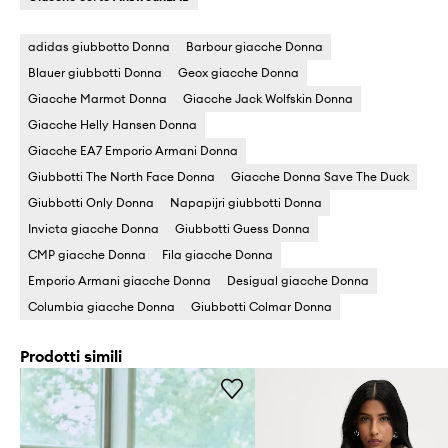
adidas giubbotto Donna
Barbour giacche Donna
Blauer giubbotti Donna
Geox giacche Donna
Giacche Marmot Donna
Giacche Jack Wolfskin Donna
Giacche Helly Hansen Donna
Giacche EA7 Emporio Armani Donna
Giubbotti The North Face Donna
Giacche Donna Save The Duck
Giubbotti Only Donna
Napapijri giubbotti Donna
Invicta giacche Donna
Giubbotti Guess Donna
CMP giacche Donna
Fila giacche Donna
Emporio Armani giacche Donna
Desigual giacche Donna
Columbia giacche Donna
Giubbotti Colmar Donna
Prodotti simili