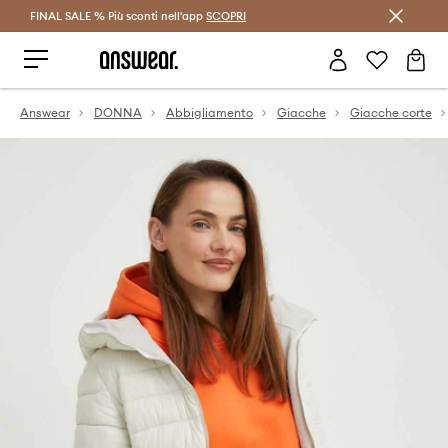
FINAL SALE % Più sconti nell'app
Risparmia con Answear Club >
SCOPRI
Answear
DONNA
Abbigliamento
Giacche
Giacche corte