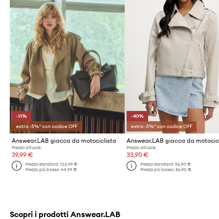
-11%
-40%
extra -5%* con codice OFF
extra -5%* con codice OFF
Answear.LAB giacca da motociclista
Answear.LAB giacca da motocic
Prezzo attuale:
Prezzo attuale:
39,99 €
33,90 €
Prezzo standard:
102,99 €
Prezzo standard:
56,90 €
Prezzo più basso:
44,99 €
Prezzo più basso:
56,90 €
Scopri i prodotti Answear.LAB