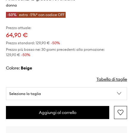
donna
-50%
extra -5%* con codice OFF
Prezzo attuale:
64,90 €
Prezzo standard:
129,90 €
-50%
Prezzo più basso nei 30 giorni precedenti alla promozione:
129,90 €
 -50%
Colore:
beige
Tabella di taglie
Seleziona la taglia
Aggiungi al carrello