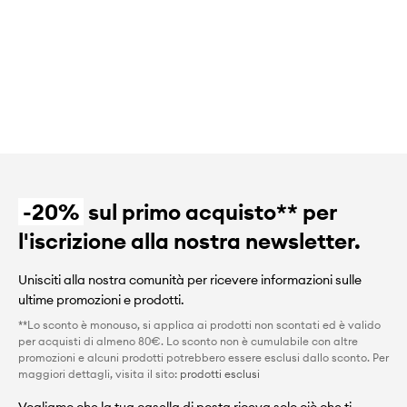
-20%
sul primo acquisto** per
l'iscrizione alla nostra newsletter.
Unisciti alla nostra comunità per ricevere informazioni sulle
ultime promozioni e prodotti.
**Lo sconto è monouso, si applica ai prodotti non scontati ed è valido
per acquisti di almeno 80€. Lo sconto non è cumulabile con altre
promozioni e alcuni prodotti potrebbero essere esclusi dallo sconto. Per
maggiori dettagli, visita il sito:
prodotti esclusi