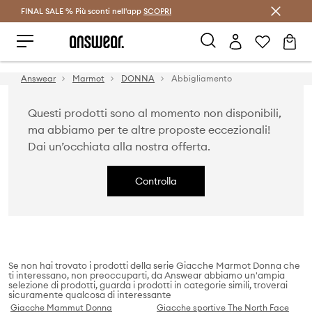
FINAL SALE % Più sconti nell'app
Risparmia con Answear Club >
SCOPRI
Answear
Marmot
DONNA
Abbigliamento
Questi prodotti sono al momento non disponibili,
ma abbiamo per te altre proposte eccezionali!
Dai un’occhiata alla nostra offerta.
Controlla
Se non hai trovato i prodotti della serie Giacche Marmot Donna che
ti interessano, non preoccuparti, da Answear abbiamo un'ampia
selezione di prodotti, guarda i prodotti in categorie simili, troverai
sicuramente qualcosa di interessante
Giacche Mammut Donna
Giacche sportive The North Face