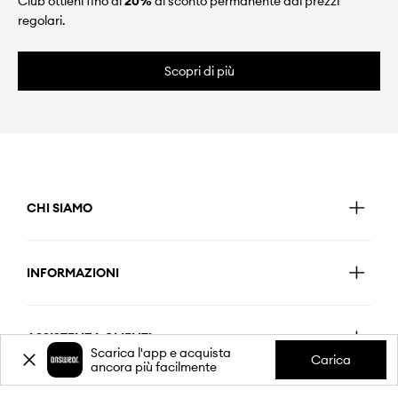
Club ottieni fino al
20%
di sconto permanente dai prezzi
regolari.
Scopri di più
CHI SIAMO
INFORMAZIONI
ASSISTENZA CLIENTI
Scarica l'app e acquista
Carica
ancora più facilmente