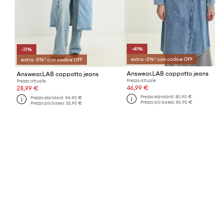
-41%
-11%
extra -5%* con codice OFF
extra -5%* con codice OFF
Answear.LAB cappotto jeans
Answear.LAB cappotto jeans
Prezzo attuale:
Prezzo attuale:
46,99 €
28,99 €
Prezzo standard:
80,90 €
Prezzo standard:
54,90 €
Prezzo più basso:
80,90 €
Prezzo più basso:
32,90 €