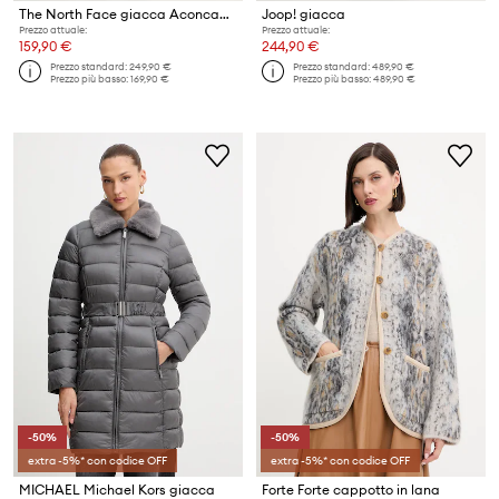
The North Face giacca Aconcagua
Joop! giacca
Prezzo attuale:
Prezzo attuale:
159,90 €
244,90 €
Prezzo standard:
249,90 €
Prezzo standard:
489,90 €
Prezzo più basso:
169,90 €
Prezzo più basso:
489,90 €
-50%
-50%
extra -5%* con codice OFF
extra -5%* con codice OFF
MICHAEL Michael Kors giacca
Forte Forte cappotto in lana