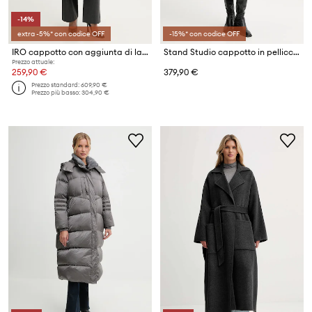
-14%
extra -5%* con codice OFF
-15%* con codice OFF
IRO cappotto con aggiunta di lana
Stand Studio cappotto in pelliccia sintetica da donna Camille Cocoon Coat
Prezzo attuale:
259,90 €
379,90 €
Prezzo standard:
609,90 €
Prezzo più basso:
304,90 €