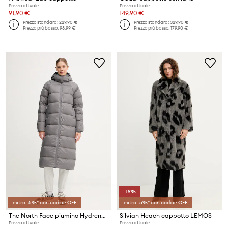
Prezzo attuale:
Prezzo attuale:
91,90 €
149,90 €
Prezzo standard:
229,90 €
Prezzo standard:
329,90 €
Prezzo più basso:
98,99 €
Prezzo più basso:
179,90 €
-19%
extra -5%* con codice OFF
extra -5%* con codice OFF
The North Face piumino Hydrenalite City
Silvian Heach cappotto LEMOS
Prezzo attuale:
Prezzo attuale: