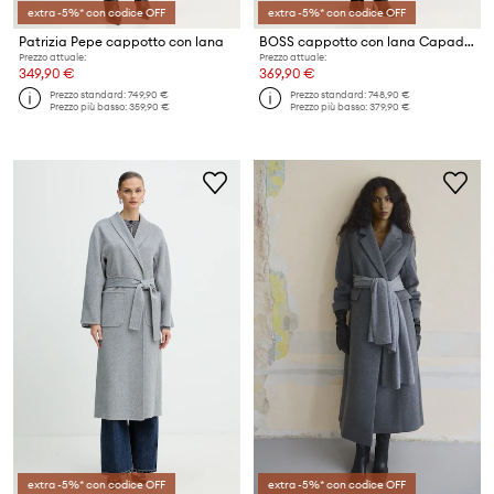
extra -5%* con codice OFF
extra -5%* con codice OFF
Patrizia Pepe cappotto con lana
BOSS cappotto con lana Capady
Prezzo attuale:
Prezzo attuale:
349,90 €
369,90 €
Prezzo standard:
749,90 €
Prezzo standard:
748,90 €
Prezzo più basso:
359,90 €
Prezzo più basso:
379,90 €
extra -5%* con codice OFF
extra -5%* con codice OFF