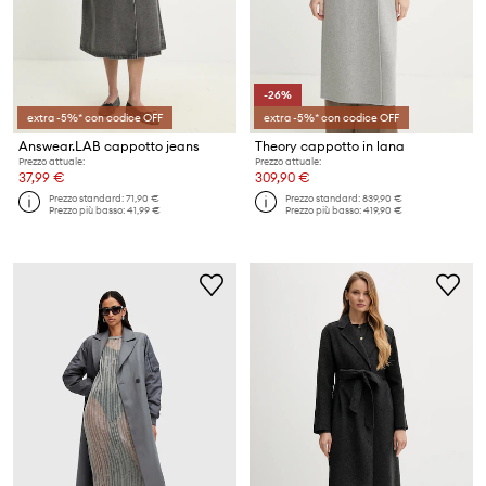
-26%
extra -5%* con codice OFF
extra -5%* con codice OFF
Answear.LAB cappotto jeans
Theory cappotto in lana
Prezzo attuale:
Prezzo attuale:
37,99 €
309,90 €
Prezzo standard:
71,90 €
Prezzo standard:
839,90 €
Prezzo più basso:
41,99 €
Prezzo più basso:
419,90 €