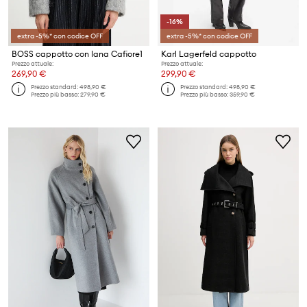
-16%
extra -5%* con codice OFF
extra -5%* con codice OFF
BOSS cappotto con lana Cafiore1
Karl Lagerfeld cappotto
Prezzo attuale:
Prezzo attuale:
269,90 €
299,90 €
Prezzo standard:
498,90 €
Prezzo standard:
498,90 €
Prezzo più basso:
279,90 €
Prezzo più basso:
359,90 €