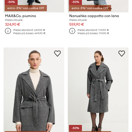
-50%
-50%
extra -5%* con codice OFF
extra -5%* con codice OFF
MAX&Co. piumino
Nanushka cappotto con lana
Prezzo attuale:
Prezzo attuale:
324,90 €
559,90 €
Prezzo standard:
649,90 €
Prezzo standard:
1119,90 €
Prezzo più basso:
649,90 €
Prezzo più basso:
1119,90 €
-50%