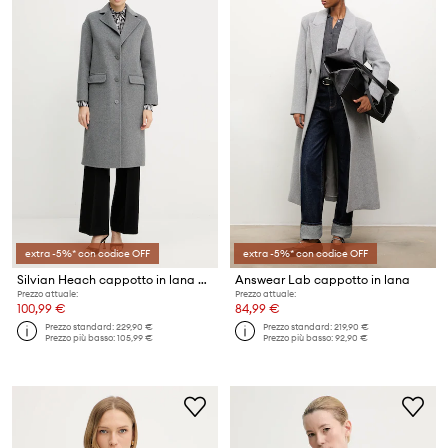
extra -5%* con codice OFF
extra -5%* con codice OFF
Silvian Heach cappotto in lana PARASCHIV
Answear Lab cappotto in lana
Prezzo attuale:
Prezzo attuale:
100,99 €
84,99 €
Prezzo standard:
229,90 €
Prezzo standard:
219,90 €
Prezzo più basso:
105,99 €
Prezzo più basso:
92,90 €