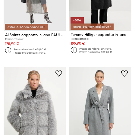
-50%
extra -5%* con codice OFF
extra -5%* con codice OFF
Tommy Hilfiger cappotto in lana
AllSaints cappotto in lana PAULAH
Prezzo attuale:
Prezzo attuale:
199,90 €
175,90 €
Prezzo standard:
399,90 €
Prezzo standard:
489,90 €
Prezzo più basso:
399,90 €
Prezzo più basso:
189,90 €