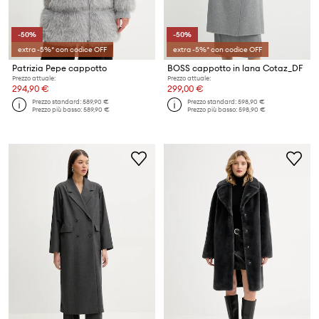
-50%
-50%
extra -5%* con codice OFF
extra -5%* con codice OFF
Patrizia Pepe cappotto
BOSS cappotto in lana Cotaz_DF
Prezzo attuale:
Prezzo attuale:
294,90 €
299,00 €
Prezzo standard:
589,90 €
Prezzo standard:
598,90 €
Prezzo più basso:
589,90 €
Prezzo più basso:
598,90 €