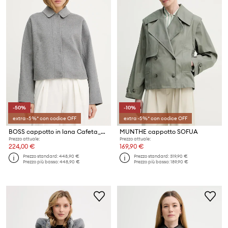
-50%
-10%
extra -5%* con codice OFF
extra -5%* con codice OFF
BOSS cappotto in lana Cafeta_DF
MUNTHE cappotto SOFUA
Prezzo attuale:
Prezzo attuale:
224,00 €
169,90 €
Prezzo standard:
448,90 €
Prezzo standard:
319,90 €
Prezzo più basso:
448,90 €
Prezzo più basso:
189,90 €