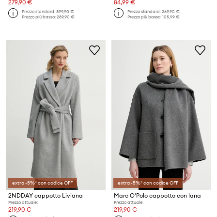
279,90 €
84,99 €
Prezzo standard:
399,90 €
Prezzo standard:
269,90 €
Prezzo più basso:
289,90 €
Prezzo più basso:
105,99 €
extra -5%* con codice OFF
extra -5%* con codice OFF
2NDDAY cappotto Liviana
Marc O'Polo cappotto con lana
Prezzo attuale:
Prezzo attuale:
219,90 €
219,90 €