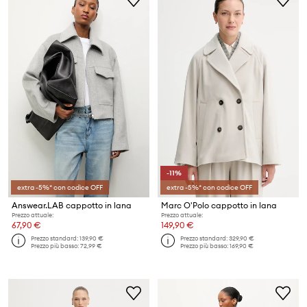
-11%
extra -5%* con codice OFF
extra -5%* con codice OFF
Answear.LAB cappotto in lana
Marc O'Polo cappotto in lana
Prezzo attuale:
Prezzo attuale:
67,90 €
149,90 €
Prezzo standard:
139,90 €
Prezzo standard:
329,90 €
Prezzo più basso:
72,99 €
Prezzo più basso:
169,90 €