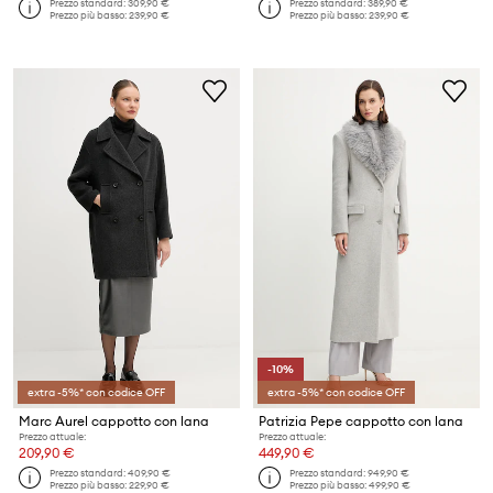
Prezzo standard:
309,90 €
Prezzo standard:
389,90 €
Prezzo più basso:
239,90 €
Prezzo più basso:
239,90 €
-10%
extra -5%* con codice OFF
extra -5%* con codice OFF
Marc Aurel cappotto con lana
Patrizia Pepe cappotto con lana
Prezzo attuale:
Prezzo attuale:
209,90 €
449,90 €
Prezzo standard:
409,90 €
Prezzo standard:
949,90 €
Prezzo più basso:
229,90 €
Prezzo più basso:
499,90 €