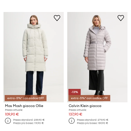
-13%
extra -5%* con codice OFF
extra -5%* con codice OFF
Mos Mosh giacca Ollie
Calvin Klein giacca
Prezzo attuale:
Prezzo attuale:
109,90 €
137,90 €
Prezzo standard:
239,90 €
Prezzo standard:
279,90 €
Prezzo più basso:
119,90 €
Prezzo più basso:
159,90 €