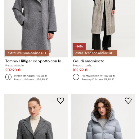
-14%
extra -5%* con codice OFF
extra -5%* con codice OFF
Tommy Hilfiger cappotto con lana
Gaudi smanicato
Prezzo attuale:
Prezzo attuale:
209,90 €
102,99 €
Prezzo standard:
419,90 €
Prezzo standard:
239,90 €
Prezzo più basso:
228,90 €
Prezzo più basso:
119,90 €