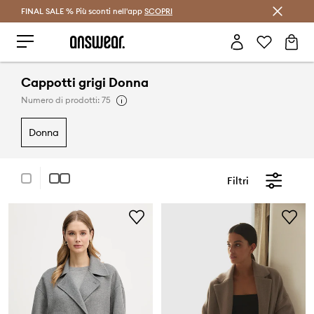
FINAL SALE % Più sconti nell'app
Risparmia con Answear Club >
SCOPRI
Cappotti grigi Donna
Numero di prodotti: 75
donna
Filtri