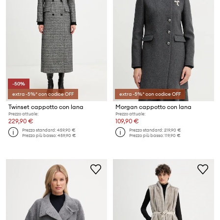
-50%
extra -5%* con codice OFF
extra -5%* con codice OFF
Twinset cappotto con lana
Morgan cappotto con lana
Prezzo attuale:
Prezzo attuale:
229,90 €
109,90 €
Prezzo standard:
459,90 €
Prezzo standard:
219,90 €
Prezzo più basso:
459,90 €
Prezzo più basso:
119,90 €