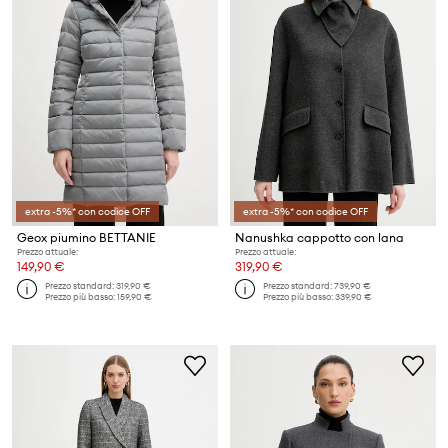
extra -5%* con codice OFF
extra -5%* con codice OFF
Geox piumino BETTANIE
Nanushka cappotto con lana
Prezzo attuale:
Prezzo attuale:
149,90 €
319,90 €
Prezzo standard:
319,90 €
Prezzo standard:
739,90 €
Prezzo più basso:
159,90 €
Prezzo più basso:
339,90 €