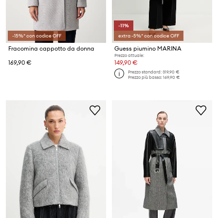
-11%
-15%* con codice OFF
extra -5%* con codice OFF
Fracomina cappotto da donna
Guess piumino MARINA
Prezzo attuale:
169,90 €
149,90 €
Prezzo standard:
319,90 €
Prezzo più basso:
169,90 €