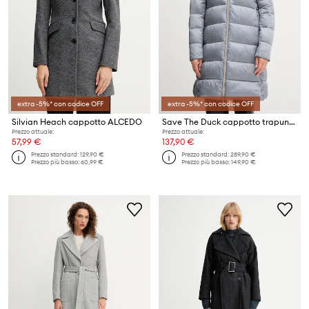
extra -5%* con codice OFF
extra -5%* con codice OFF
Silvian Heach cappotto ALCEDO
Save The Duck cappotto trapuntato da donna LYSA
Prezzo attuale:
Prezzo attuale:
57,99 €
137,90 €
Prezzo standard:
129,90 €
Prezzo standard:
289,90 €
Prezzo più basso:
60,99 €
Prezzo più basso:
149,90 €