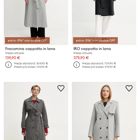
extra -5%* con codice OFF
extra -5%* con codice OFF
Fracomina cappotto in lana
IRO cappotto in lana
Prezzo attuale:
Prezzo attuale:
139,90 €
379,90 €
Prezzo standard:
309,90 €
Prezzo standard:
709,90 €
Prezzo più basso:
149,90 €
Prezzo più basso:
419,90 €