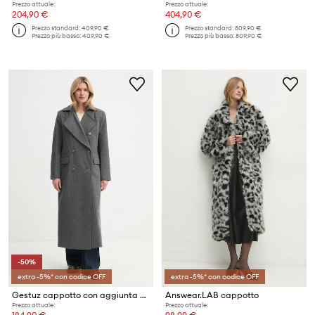
Prezzo attuale:
Prezzo attuale:
204,90 €
404,90 €
Prezzo standard:
409,90 €
Prezzo standard:
809,90 €
Prezzo più basso:
409,90 €
Prezzo più basso:
809,90 €
-50%
extra -5%* con codice OFF
extra -5%* con codice OFF
Gestuz cappotto con aggiunta di lana
Answear.LAB cappotto
Prezzo attuale:
Prezzo attuale: