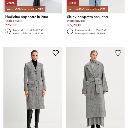
-28%
-12%
extra -5%* con codice OFF
extra -5%* con codice OFF
Medicine cappotto in lana
Sisley cappotto con lana
Prezzo attuale:
Prezzo attuale:
99,90 €
139,90 €
Prezzo standard:
169,90 €
Prezzo standard:
258,90 €
Prezzo più basso:
139,90 €
Prezzo più basso:
159,90 €