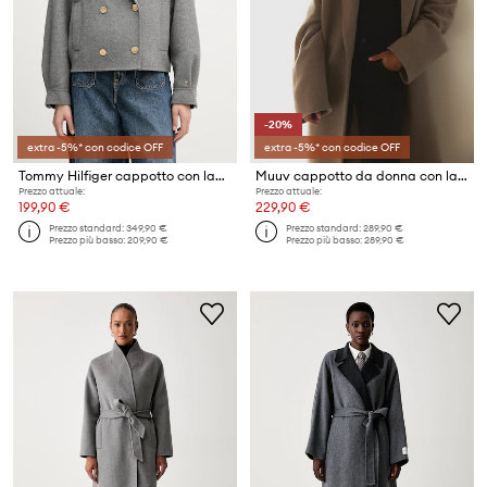
-20%
extra -5%* con codice OFF
extra -5%* con codice OFF
Tommy Hilfiger cappotto con lana
Muuv cappotto da donna con lana
Prezzo attuale:
Prezzo attuale:
199,90 €
229,90 €
Prezzo standard:
349,90 €
Prezzo standard:
289,90 €
Prezzo più basso:
209,90 €
Prezzo più basso:
289,90 €