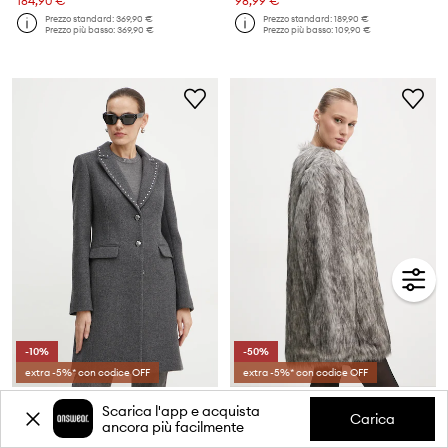
184,90 €
98,99 €
Prezzo standard:
369,90 €
Prezzo standard:
189,90 €
Prezzo più basso:
369,90 €
Prezzo più basso:
109,90 €
-10%
-50%
extra -5%* con codice OFF
extra -5%* con codice OFF
Morgan cappotto in lana GLAM
Gestuz cappotto
Scarica l'app e acquista
Prezzo attuale:
Prezzo attuale:
Carica
ancora più facilmente
102,99 €
199,90 €
Prezzo standard:
229,90 €
Prezzo standard:
399,90 €