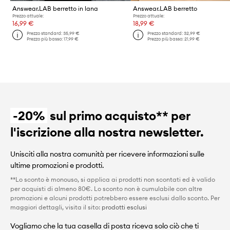
Answear.LAB berretto in lana
Answear.LAB berretto
Prezzo attuale:
Prezzo attuale:
16,99 €
18,99 €
Prezzo standard:
35,99 €
Prezzo standard:
32,99 €
Prezzo più basso:
17,99 €
Prezzo più basso:
21,99 €
-20%
sul primo acquisto** per
l'iscrizione alla nostra newsletter.
Unisciti alla nostra comunità per ricevere informazioni sulle
ultime promozioni e prodotti.
**Lo sconto è monouso, si applica ai prodotti non scontati ed è valido
per acquisti di almeno 80€. Lo sconto non è cumulabile con altre
promozioni e alcuni prodotti potrebbero essere esclusi dallo sconto. Per
maggiori dettagli, visita il sito:
prodotti esclusi
Vogliamo che la tua casella di posta riceva solo ciò che ti