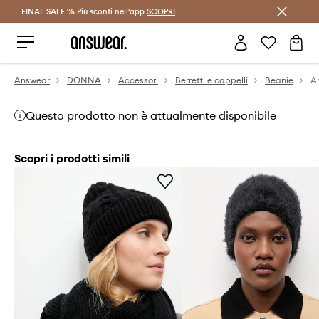
FINAL SALE % Più sconti nell'app
Risparmia con Answear Club >
SCOPRI
Answear
DONNA
Accessori
Berretti e cappelli
Beanie
An
Questo prodotto non è attualmente disponibile
Scopri i prodotti simili