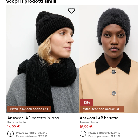
Scopri i prodotti simili
-13%
extra -5%* con codice OFF
extra -5%* con codice OFF
Answear.LAB berretto in lana
Answear.LAB berretto
Prezzo attuale:
Prezzo attuale:
16,99 €
18,99 €
Prezzo standard:
35,99 €
Prezzo standard:
32,99 €
Prezzo più basso:
17,99 €
Prezzo più basso:
21,99 €