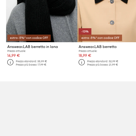
-13%
extra -5%* con codice OFF
extra -5%* con codice OFF
Answear.LAB berretto in lana
Answear.LAB berretto
Prezzo attuale:
Prezzo attuale:
16,99 €
18,99 €
Prezzo standard:
35,99 €
Prezzo standard:
32,99 €
Prezzo più basso:
17,99 €
Prezzo più basso:
21,99 €