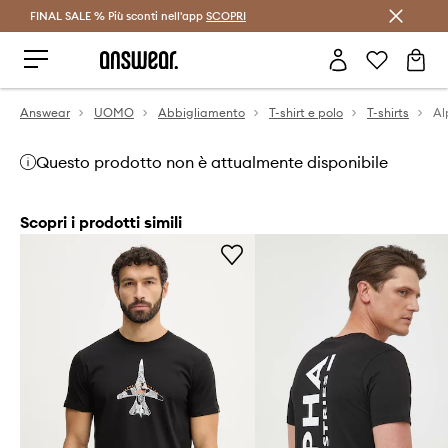
FINAL SALE % Più sconti nell'app
Risparmia con Answear Club >
SCOPRI
Answear
UOMO
Abbigliamento
T-shirt e polo
T-shirts
Questo prodotto non è attualmente disponibile
Scopri i prodotti simili