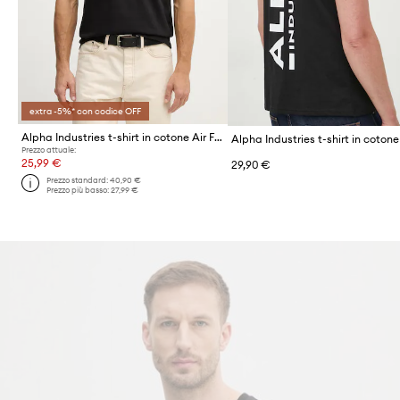
extra -5%* con codice OFF
Alpha Industries t-shirt in cotone Air Force Sketch
Prezzo attuale:
25,99 €
29,90 €
Prezzo standard:
40,90 €
Prezzo più basso:
27,99 €