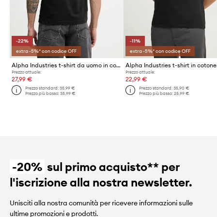
-22%
-11%
extra -5%* con codice OFF
extra -5%* con codice OFF
Alpha Industries t-shirt da uomo in cotone Signature
Alpha Industries t-shirt in cotone
Prezzo attuale:
Prezzo attuale:
27,99 €
22,99 €
Prezzo standard:
35,99 €
Prezzo standard:
35,90 €
Prezzo più basso:
35,99 €
Prezzo più basso:
25,99 €
-20%
sul primo acquisto** per
l'iscrizione alla nostra newsletter.
Unisciti alla nostra comunità per ricevere informazioni sulle
ultime promozioni e prodotti.