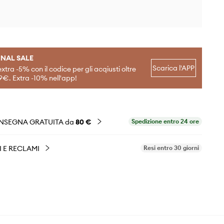
INAL SALE
Scarica l'APP
extra -5% con il codice per gli acqiusti oltre
9€. Extra -10% nell'app!
NSEGNA GRATUITA da
80 €
Spedizione entro 24 ore
I E RECLAMI
Resi entro 30 giorni