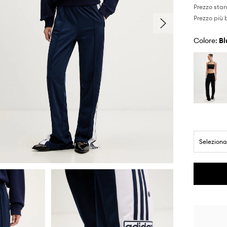
Prezzo sta
Prezzo più 
Colore:
b
Seleziona