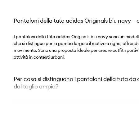
Pantaloni della tuta adidas Originals blu navy –
I pantaloni della tuta adidas Originals blu navy sono un modello
che si distingue per la gamba larga e il motivo a righe, offrendo
movimento. Sono una proposta ideale per creare outfit sportivi 
attività in contesti urbani.
Per cosa si distinguono i pantaloni della tuta da
dal taglio ampio?
Pantaloni della tuta
– un modello comodo che favorisce la
movimento
Taglio ampio a gamba larga
– favorisce la libertà di mo