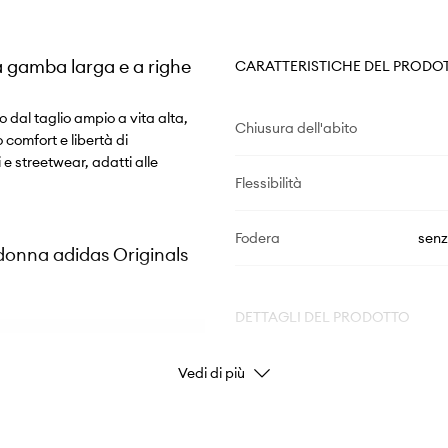
 a gamba larga e a righe
CARATTERISTICHE DEL PRODO
 dal taglio ampio a vita alta,
Chiusura dell'abito
 comfort e libertà di
e streetwear, adatti alle
Flessibilità
Fodera
senz
 donna adidas Originals
DETTAGLI DEL PRODOTTO
 libertà di
Vedi di più
Codice del fabbricante
vimento e conferisce
Colore