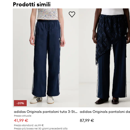
un look moderno
Prodotti simili
Vita alta
– permette una vestibilità comoda e valorizza la
Tessuto di medio spessore
– materiale non elasticizzato
Motivo a righe
– aggiunge un tocco dinamico e distingue il
Tasche laterali con zip e coulisse in vita
– aumentano la f
migliorano la vestibilità
Stile sportivo e streetwear
– ideali per abbinamenti urba
-20%
adidas Originals pantaloni tuta 3-Stripes
Prezzo attuale:
41,99 €
87,99 €
Prezzo standard:
66,99 €
Prezzo più basso nei 30 giorni precedenti alla