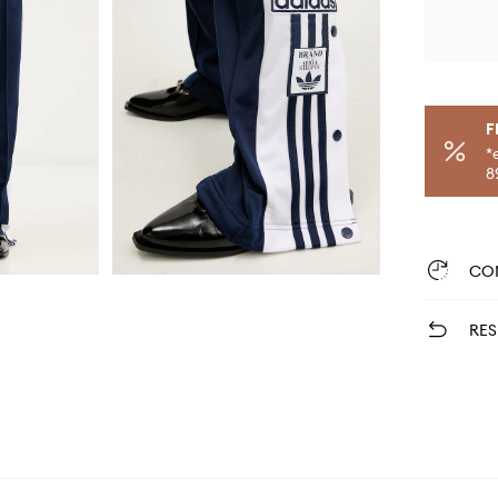
F
*
8
CO
RES