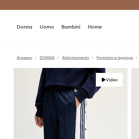
Premium Fashion Benefits
Risparmia c
Donna
Uomo
Bambini
Home
Answear
DONNA
Abbigliamento
Pantaloni e leggings
Video