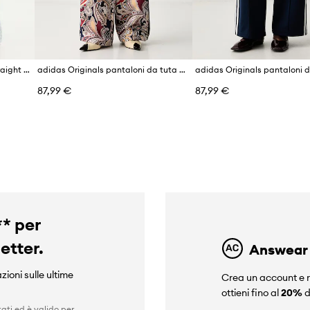
adidas Originals pantaloni straight da donna in cotone con elastan
adidas Originals pantaloni da tuta da donna Liberty
87,99 €
87,99 €
** per
letter.
Answear
zioni sulle ultime
Crea un account e r
ottieni fino al
20%
d
ati ed è valido per