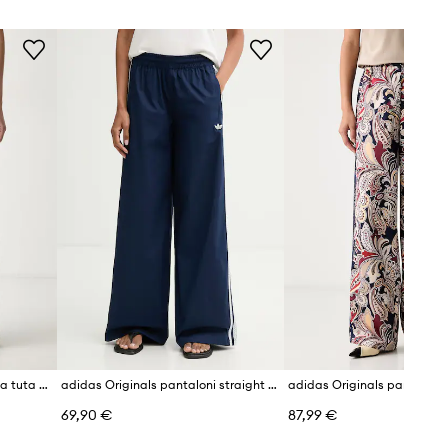
Taglia standard
Raccomandiamo di scegliere la
idas Originals
taglia che si indossa normalmente.
Tabella di taglie
adidas Originals pantaloni da tuta da donna
adidas Originals pantaloni straight da donna in cotone con elastan
69,90 €
87,99 €