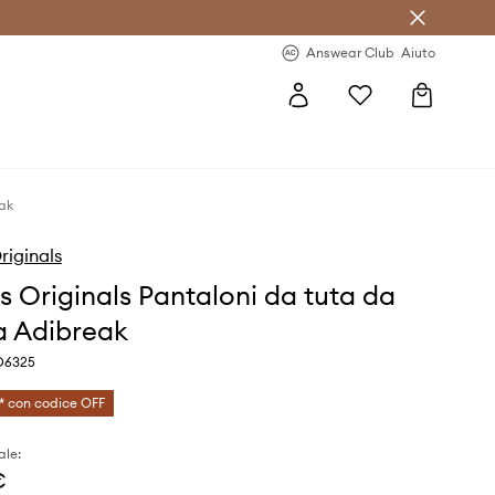
o sul primo acquisto >
Novità regolari >
Answear Club
Aiuto
ak
riginals
s Originals Pantaloni da tuta da
 Adibreak
D6325
* con codice OFF
ale:
€