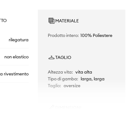
TTO
MATERIALE
Prodotto intero
:
100% Poliestere
rilegatura
non elastico
TAGLIO
Altezza vita
:
vita alta
a rivestimento
Tipo di gamba
:
larga, larga
Taglio
:
oversize
DIMENSIONI
KD6325
La modella nella foto è alta 174
cm e indossa la taglia S
blu navy