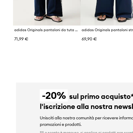
adidas Originals pantaloni da tuta da donna Firebird
71,99 €
69,90 €
-20%
sul primo acquisto
l'iscrizione alla nostra news
Unisciti alla nostra comunità per ricevere informa
promozioni e prodotti.
**Lo sconto è monouso, si applica ai prodotti non scont