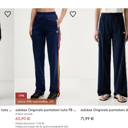
Marchio/Brand
ad
 silhouette
 che mantiene la forma
Produttore
 modello dagli altri
ID prodotto
unzionalità e
ni e casual
-11%
extra -5%* con codice OFF
adidas Originals pantaloni da tuta da donna Lace Injection
adidas Originals pantaloni tuta FB CLASSIC
Prezzo attuale:
63,90 €
71,99 €
Prezzo standard:
71,99 €
Prezzo più basso nei 30 giorni precedenti alla