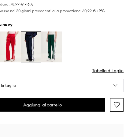
ndard:
78,99 €
-16%
basso nei 30 giorni precedenti alla promozione:
60,99 €
 +9%
lu navy
Tabella di taglie
 la taglia
Aggiungi al carrello