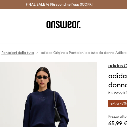
on Answear Club >
FINAL SALE % Più sconti nell'app
Spedizione entro 24 ore >
SCOPRI
-20% di scont
Pantaloni della tuta
adidas Originals Pantaloni da tuta da donna Adibre
adidas O
adida
donna
blu navy K
extra -5%
Prezzo attu
65,99 