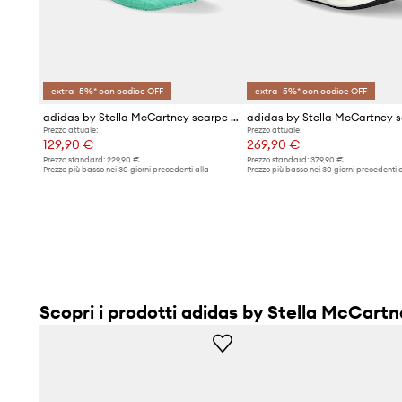
extra -5%* con codice OFF
extra -5%* con codice OFF
adidas by Stella McCartney scarpe da corsa Solarglide
Prezzo attuale:
Prezzo attuale:
129,90 €
269,90 €
Prezzo standard:
229,90 €
Prezzo standard:
379,90 €
Prezzo più basso nei 30 giorni precedenti alla
Prezzo più basso nei 30 giorni precedenti a
promozione:
139,90 €
promozione:
289,90 €
Scopri i prodotti adidas by Stella McCart