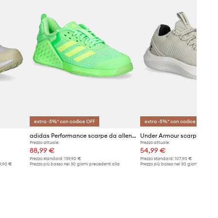
extra -5%* con codice OFF
extra -5%* con codice OFF
adidas Performance scarpe da allenamento Dropset 3 Trainer
Prezzo attuale:
Prezzo attuale:
88,99 €
54,99 €
Prezzo standard:
139,90 €
Prezzo standard:
107,90 €
9,90 €
Prezzo più basso nei 30 giorni precedenti alla
Prezzo più basso nei 30 giorni preceden
promozione:
93,99 €
promozione:
58,99 €