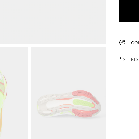
CO
RES