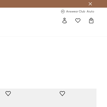
o sul primo acquisto >
Novità regolari >
Answear Club
Aiuto