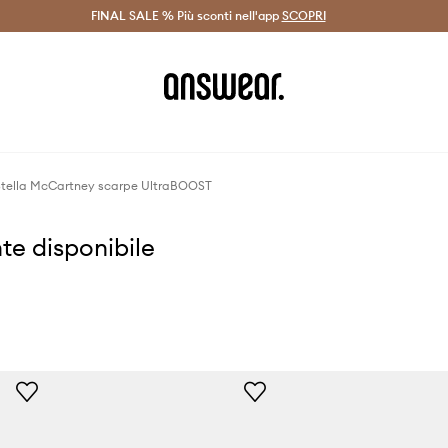
on Answear Club >
FINAL SALE % Più sconti nell'app
Spedizione entro 24 ore >
SCOPRI
-20% di scont
Stella McCartney scarpe UltraBOOST
te disponibile