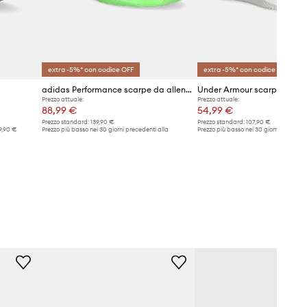
extra -5%* con codice OFF
extra -5%* con codice OFF
adidas Performance scarpe da allenamento Dropset 3 Trainer
Prezzo attuale:
Prezzo attuale:
88,99 €
54,99 €
Prezzo standard:
139,90 €
Prezzo standard:
107,90 €
9,90 €
Prezzo più basso nei 30 giorni precedenti alla
Prezzo più basso nei 30 giorni preceden
promozione:
93,99 €
promozione:
58,99 €