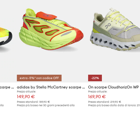
extra -5%* con codice OFF
-22%
adidas by Stella McCartney scarpe da corsa Prime X 2 Strung
adidas by Stella McCartney scarpe da corsa Adistar
On scarpe CloudhorizOn WP
Prezzo attuale:
Prezzo attuale:
149,90 €
169,90 €
Prezzo standard:
189,90 €
Prezzo standard:
219,90 €
lla
Prezzo più basso nei 30 giorni precedenti alla
Prezzo più basso dalla data di lancio:
21
promozione:
159,90 €