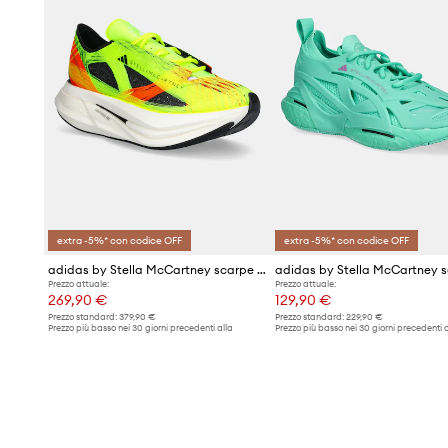
extra -5%* con codice OFF
extra -5%* con codice OFF
adidas by Stella McCartney scarpe da corsa Prime X 2 Strung
Prezzo attuale:
Prezzo attuale:
269,90 €
129,90 €
Prezzo standard:
379,90 €
Prezzo standard:
229,90 €
Prezzo più basso nei 30 giorni precedenti alla
Prezzo più basso nei 30 giorni precedenti a
promozione:
289,90 €
promozione:
139,90 €