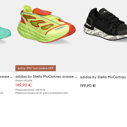
extra -5%* con codice OFF
adidas by Stella McCartney scarpe da corsa Solarglide
adidas by Stella McCartney scarpe da corsa Adistar
Prezzo attuale:
149,90 €
199,90 €
Prezzo standard:
189,90 €
lla
Prezzo più basso nei 30 giorni precedenti alla
promozione:
159,90 €