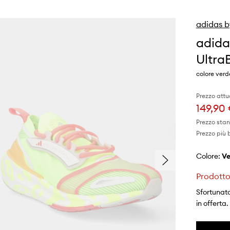
adidas b
adida
Ultr
colore ver
Prezzo attu
149,90
Prezzo sta
Prezzo più 
Colore:
v
Prodotto
Sfortunata
in offerta.