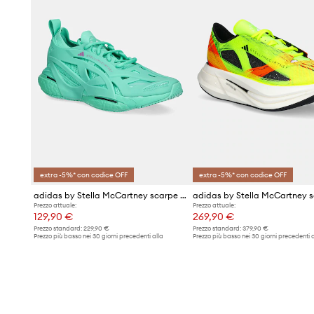
extra -5%* con codice OFF
extra -5%* con codice OFF
adidas by Stella McCartney scarpe da corsa Solarglide
Prezzo attuale:
Prezzo attuale:
129,90 €
269,90 €
Prezzo standard:
229,90 €
Prezzo standard:
379,90 €
Prezzo più basso nei 30 giorni precedenti alla
Prezzo più basso nei 30 giorni precedenti a
promozione:
139,90 €
promozione:
289,90 €