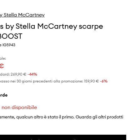
y Stella McCartney
s by Stella McCartney scarpe
aBOOST
de IG5943
ale:
 €
ndard:
269,90 €
-44%
basso nei 30 giorni precedenti alla promozione:
159,90 €
 -6%
erde
 non disponibile
mente, qualcun altro è stato il primo. Guarda gli altri prodotti