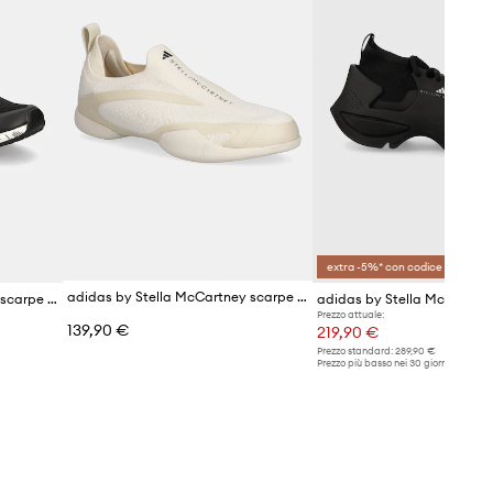
extra -5%* con codice OFF
adidas by Stella McCartney scarpe Taekwondo
adidas by Stella McCartney scarpe da allenamento Ultraboost 20
Prezzo attuale:
139,90 €
219,90 €
Prezzo standard:
289,90 €
Prezzo più basso nei 30 giorni preceden
promozione:
229,90 €