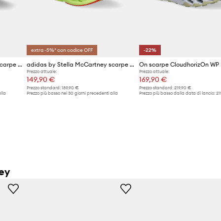
extra -5%* con codice OFF
-22%
adidas by Stella McCartney scarpe da corsa Prime X 2 Strung
adidas by Stella McCartney scarpe da corsa Adistar
On scarpe CloudhorizOn WP
Prezzo attuale:
Prezzo attuale:
149,90 €
169,90 €
Prezzo standard:
189,90 €
Prezzo standard:
219,90 €
lla
Prezzo più basso nei 30 giorni precedenti alla
Prezzo più basso dalla data di lancio:
21
promozione:
159,90 €
ney