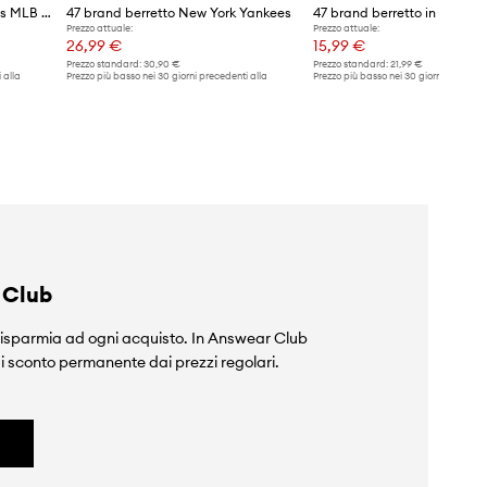
47 brand berretto NY Yankees MLB New York
47 brand berretto New York Yankees
Prezzo attuale:
Prezzo attuale:
26,99 €
15,99 €
Prezzo standard:
30,90 €
Prezzo standard:
21,99 €
 alla
Prezzo più basso nei 30 giorni precedenti alla
Prezzo più basso nei 30 giorni preceden
promozione:
30,90 €
promozione:
16,99 €
 Club
isparmia ad ogni acquisto. In Answear Club
i sconto permanente dai prezzi regolari.