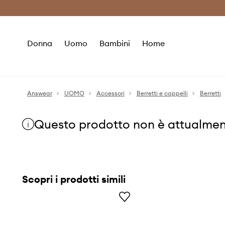
Premium Fashion Benefits
Risparmia c
Donna
Uomo
Bambini
Home
Answear
UOMO
Accessori
Berretti e cappelli
Berretti
Questo prodotto non è attualmen
Scopri i prodotti simili