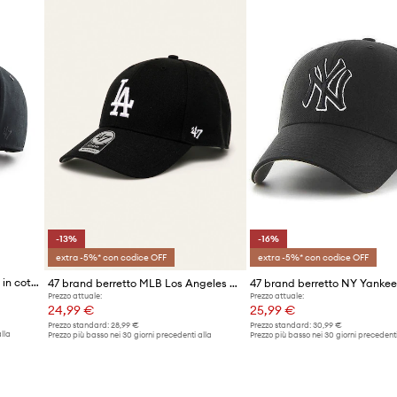
-13%
-16%
extra -5%* con codice OFF
extra -5%* con codice OFF
47 brand berretto da baseball in cotone MLB New York Yankees
47 brand berretto MLB Los Angeles Dodgers
Prezzo attuale:
Prezzo attuale:
24,99 €
25,99 €
Prezzo standard:
28,99 €
Prezzo standard:
30,99 €
lla
Prezzo più basso nei 30 giorni precedenti alla
Prezzo più basso nei 30 giorni precedenti
promozione:
28,99 €
promozione:
30,99 €