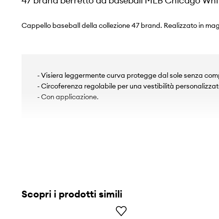
47 brand berretto da baseball MLB Chicago Whi
Cappello baseball della collezione 47 brand. Realizzato in mag
- Visiera leggermente curva protegge dal sole senza compr
- Circoferenza regolabile per una vestibilità personalizzat
- Con applicazione.
Scopri i prodotti simili