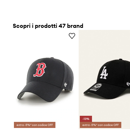
Scopri i prodotti 47 brand
-13%
extra -5%* con codice OFF
extra -5%* con codice OFF