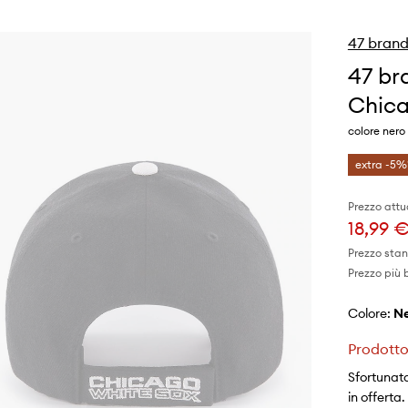
47 bran
47 br
Chica
colore ner
extra -5%
Prezzo attu
18,99 
Prezzo sta
Prezzo più 
Colore:
Prodotto
Sfortunata
in offerta.