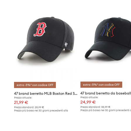
extra -5%* con codice OFF
extra -5%* con codice OFF
47 brand berretto MLB Boston Red Socks Sox
Prezzo attuale:
Prezzo attuale:
24,99 €
21,99 €
Prezzo standard:
35,99 €
Prezzo standard:
28,99 €
Prezzo più basso nei 30 giorni precedenti a
Prezzo più basso nei 30 giorni precedenti alla
promozione:
25,90 €
promozione:
22,99 €