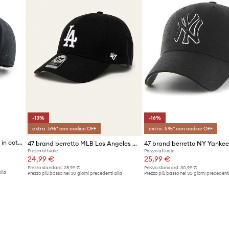
-13%
-16%
extra -5%* con codice OFF
extra -5%* con codice OFF
47 brand berretto da baseball in cotone MLB New York Yankees
47 brand berretto MLB Los Angeles Dodgers
Prezzo attuale:
Prezzo attuale:
24,99 €
25,99 €
Prezzo standard:
28,99 €
Prezzo standard:
30,99 €
lla
Prezzo più basso nei 30 giorni precedenti alla
Prezzo più basso nei 30 giorni precedenti
promozione:
28,99 €
promozione:
30,99 €