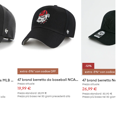
-12%
extra -5%* con codice OFF
extra -5%* con codice OFF
47 brand berretto da baseball NCAA Georgia Bulldogs
47 brand berretto NY Yankees MLB New York
47 brand berretto New York
Prezzo attuale:
Prezzo attuale:
19,99 €
26,99 €
Prezzo standard:
28,99 €
Prezzo standard:
30,90 €
Prezzo più basso nei 30 giorni precedenti alla
 alla
Prezzo più basso nei 30 giorni preceden
promozione:
20,99 €
promozione:
30,90 €