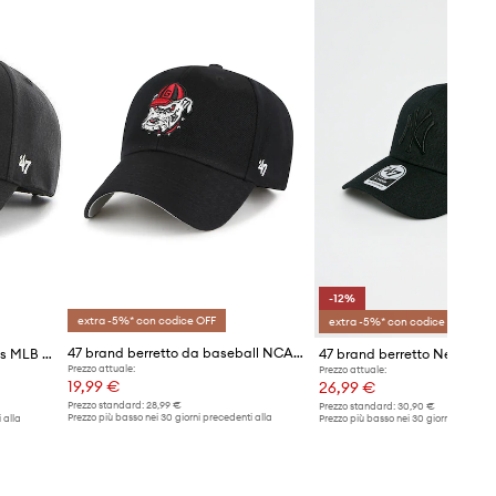
-12%
extra -5%* con codice OFF
extra -5%* con codice OFF
47 brand berretto da baseball NCAA Georgia Bulldogs
47 brand berretto NY Yankees MLB New York
47 brand berretto New York
Prezzo attuale:
Prezzo attuale:
19,99 €
26,99 €
Prezzo standard:
28,99 €
Prezzo standard:
30,90 €
Prezzo più basso nei 30 giorni precedenti alla
 alla
Prezzo più basso nei 30 giorni preceden
promozione:
20,99 €
promozione:
30,90 €