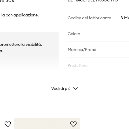
te Sox
lia con applicazione.
Codice del fabbricante
B.M
Colore
omettere la visibilità.
Marchio/Brand
a.
Produttore
ID prodotto
Vedi di più