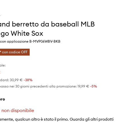
d
and berretto da baseball MLB
go White Sox
o con applicazione B-MVP06WBV-BKB
* con codice OFF
ale:
€
ndard:
30,99 €
-38%
basso nei 30 giorni precedenti alla promozione:
19,99 €
 -5%
nero
 non disponibile
mente, qualcun altro è stato il primo. Guarda gli altri prodotti