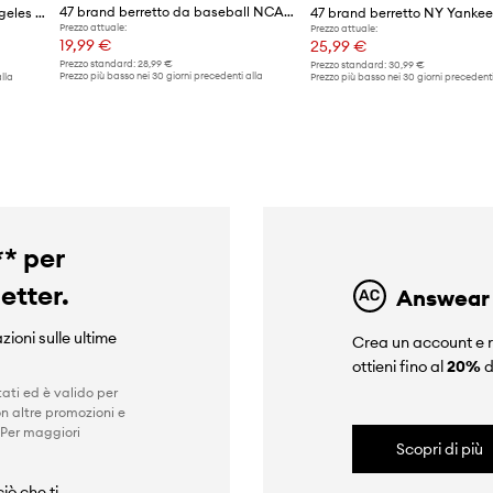
47 brand berretto da baseball NCAA Georgia Bulldogs
47 brand berretto MLB Los Angeles Dodgers
Prezzo attuale:
Prezzo attuale:
19,99 €
25,99 €
Prezzo standard:
28,99 €
Prezzo standard:
30,99 €
Prezzo più basso nei 30 giorni precedenti alla
lla
Prezzo più basso nei 30 giorni precedenti
promozione:
20,99 €
promozione:
30,99 €
** per
letter.
Answear
zioni sulle ultime
Crea un account e r
ottieni fino al
20%
d
ati ed è valido per
n altre promozioni e
 Per maggiori
Scopri di più
iò che ti