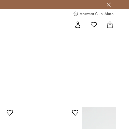
o sul primo acquisto >
Novità regolari >
Answear Club
Aiuto