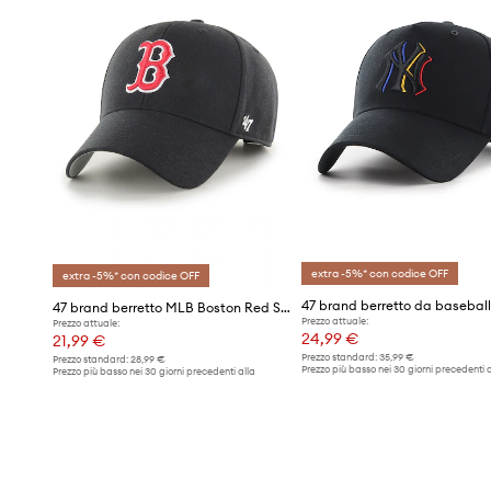
extra -5%* con codice OFF
extra -5%* con codice OFF
47 brand berretto MLB Boston Red Socks Sox
Prezzo attuale:
Prezzo attuale:
24,99 €
21,99 €
Prezzo standard:
35,99 €
Prezzo standard:
28,99 €
Prezzo più basso nei 30 giorni precedenti a
Prezzo più basso nei 30 giorni precedenti alla
promozione:
25,90 €
promozione:
22,99 €