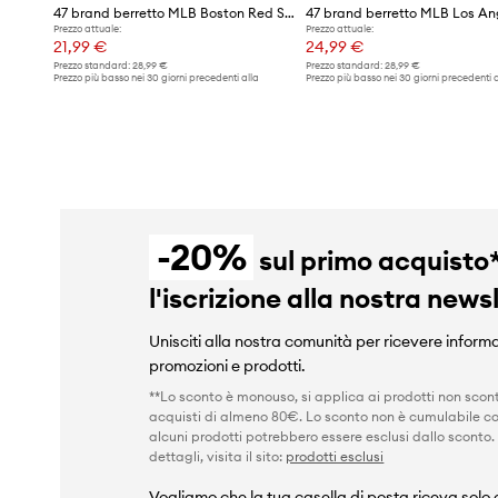
47 brand berretto MLB Boston Red Socks Sox
Prezzo attuale:
Prezzo attuale:
21,99 €
24,99 €
Prezzo standard:
28,99 €
Prezzo standard:
28,99 €
Prezzo più basso nei 30 giorni precedenti alla
Prezzo più basso nei 30 giorni precedenti a
promozione:
22,99 €
promozione:
28,99 €
-20%
sul primo acquisto
l'iscrizione alla nostra news
Unisciti alla nostra comunità per ricevere informa
promozioni e prodotti.
**Lo sconto è monouso, si applica ai prodotti non scont
acquisti di almeno 80€. Lo sconto non è cumulabile co
alcuni prodotti potrebbero essere esclusi dallo sconto.
dettagli, visita il sito:
prodotti esclusi
Vogliamo che la tua casella di posta riceva solo c