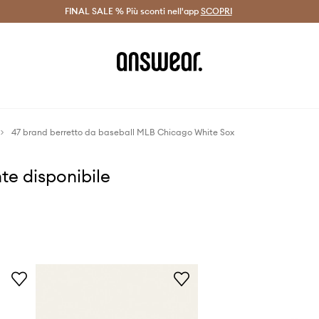
on Answear Club >
FINAL SALE % Più sconti nell'app
Spedizione entro 24 ore >
SCOPRI
-20% di scont
47 brand berretto da baseball MLB Chicago White Sox
te disponibile