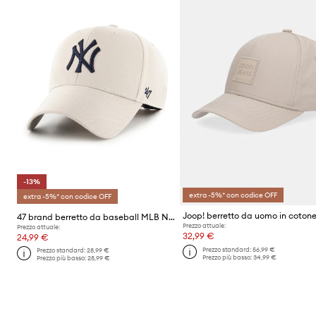
-13%
extra -5%* con codice OFF
extra -5%* con codice OFF
Joop! berretto da uomo in coton
47 brand berretto da baseball MLB New York Yankees
Prezzo attuale:
Prezzo attuale:
32,99 €
24,99 €
Prezzo standard:
56,99 €
Prezzo standard:
28,99 €
Prezzo più basso:
34,99 €
Prezzo più basso:
28,99 €