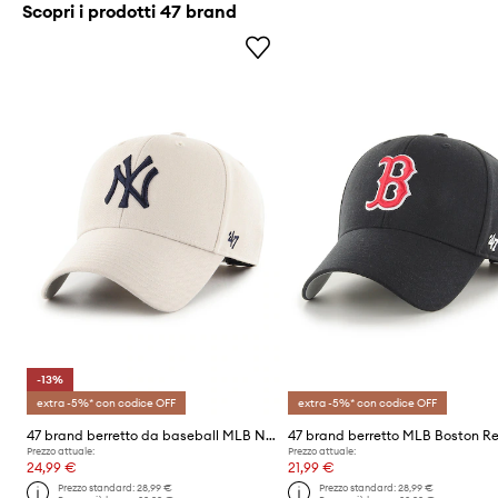
Scopri i prodotti 47 brand
-13%
extra -5%* con codice OFF
extra -5%* con codice OFF
47 brand berretto da baseball MLB New York Yankees
Prezzo attuale:
Prezzo attuale:
24,99 €
21,99 €
Prezzo standard:
28,99 €
Prezzo standard:
28,99 €