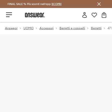
FINAL SALE % Più sconti nell'app
Risparmia con Answear Club >
SCOPRI
Answear
UOMO
Accessori
Berretti e cappelli
Berretti