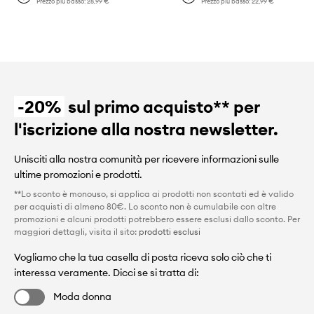
Prezzo più basso:
28,99 €
Prezzo più basso:
22,99 €
-20%
sul primo acquisto** per
l'iscrizione alla nostra newsletter.
Unisciti alla nostra comunità per ricevere informazioni sulle
ultime promozioni e prodotti.
**Lo sconto è monouso, si applica ai prodotti non scontati ed è valido
per acquisti di almeno 80€. Lo sconto non è cumulabile con altre
promozioni e alcuni prodotti potrebbero essere esclusi dallo sconto. Per
maggiori dettagli, visita il sito:
prodotti esclusi
Vogliamo che la tua casella di posta riceva solo ciò che ti
interessa veramente. Dicci se si tratta di:
Moda donna