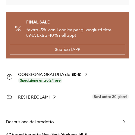
FINAL SALE
*extra -5% con il codice per gli acqiusti oltre
89€. Extra -10% nell'app!
Scarica l'APP
CONSEGNA GRATUITA da
80 €
Spedizione entro 24 ore
RESI E RECLAMI
Resi entro 30 giorni
Descrizione del prodotto
47 brand berretto New York Yankees MLB