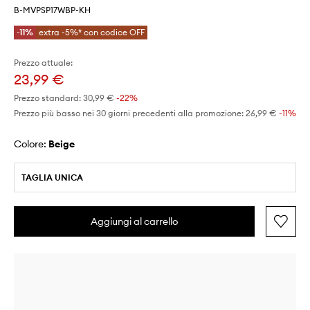
B-MVPSP17WBP-KH
-11%
extra -5%* con codice OFF
Prezzo attuale:
23,99 €
Prezzo standard:
30,99 €
-22%
Prezzo più basso nei 30 giorni precedenti alla promozione:
26,99 €
 -11%
Colore:
beige
TAGLIA UNICA
Aggiungi al carrello