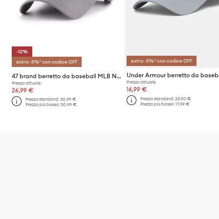
-12%
extra -5%* con codice OFF
extra -5%* con codice OFF
Under Armour berretto da baseb
47 brand berretto da baseball MLB New York Yankees
Prezzo attuale:
Prezzo attuale:
16,99 €
26,99 €
Prezzo standard:
23,90 €
Prezzo standard:
30,99 €
Prezzo più basso:
17,99 €
Prezzo più basso:
30,99 €