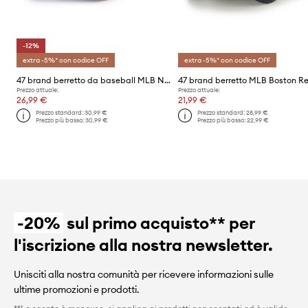
-12%
extra -5%* con codice OFF
extra -5%* con codice OFF
47 brand berretto da baseball MLB New York Yankees
Prezzo attuale:
Prezzo attuale:
26,99 €
21,99 €
Prezzo standard:
30,99 €
Prezzo standard:
28,99 €
Prezzo più basso:
30,99 €
Prezzo più basso:
22,99 €
-20%
sul primo acquisto** per
l'iscrizione alla nostra newsletter.
Unisciti alla nostra comunità per ricevere informazioni sulle
ultime promozioni e prodotti.