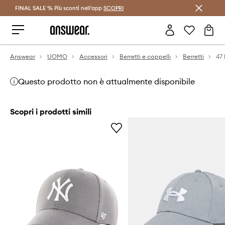
FINAL SALE % Più sconti nell'app
Risparmia con Answear Club >
SCOPRI
Answear
UOMO
Accessori
Berretti e cappelli
Berretti
Questo prodotto non è attualmente disponibile
Scopri i prodotti simili