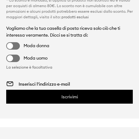
**Lo sconto è monouso, si applica ai prodotti non scontati ed è valido
per acquisti di almeno 80€. Lo sconto non è cumulabile con altre
promozioni e alcuni prodotti potrebbero essere esclusi dallo sconto. Per
maggiori dettagli, visita il sito:
prodotti esclusi
Vogliamo che la tua casella di posta riceva solo ciò che ti
interessa veramente. Dicci se si tratta di:
Moda donna
Moda uomo
La selezione è facoltativa
Iscrivimi