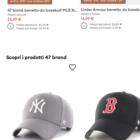
extra -5%* con codice OFF
extra -5%* con codice OFF
Under Armour berretto da baseb
47 brand berretto da baseball MLB New York Yankees
Prezzo attuale:
Prezzo attuale:
16,99 €
26,99 €
Prezzo standard:
23,90 €
Prezzo standard:
30,99 €
Prezzo più basso:
17,99 €
Prezzo più basso:
30,99 €
Scopri i prodotti 47 brand