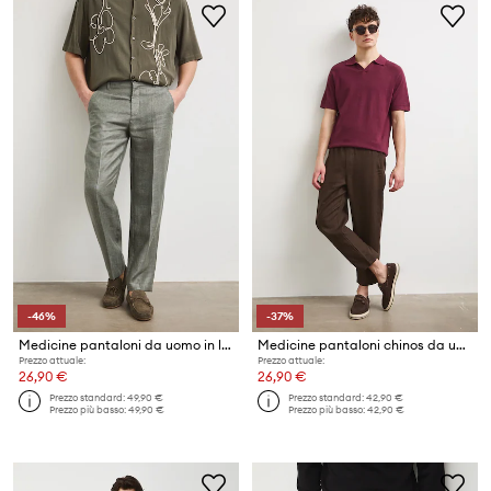
-46%
-37%
Medicine pantaloni da uomo in lino
Medicine pantaloni chinos da uomo in lino
Prezzo attuale:
Prezzo attuale:
26,90 €
26,90 €
Prezzo standard:
49,90 €
Prezzo standard:
42,90 €
Prezzo più basso:
49,90 €
Prezzo più basso:
42,90 €