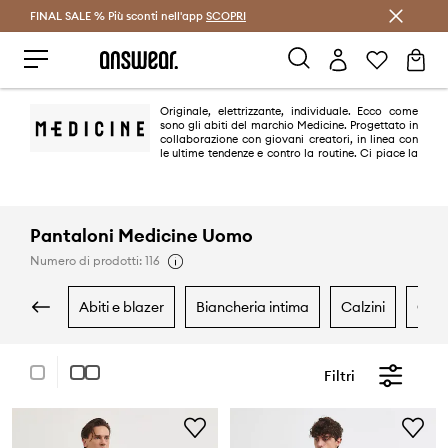
FINAL SALE % Più sconti nell'app
Risparmia con Answear Club >
SCOPRI
Originale, elettrizzante, individuale. Ecco come
sono gli abiti del marchio Medicine. Progettato in
collaborazione con giovani creatori, in linea con
le ultime tendenze e contro la routine. Ci piace la
diversità e le soluzioni originali.
Pantaloni Medicine Uomo
Numero di prodotti: 116
abiti e blazer
biancheria intima
calzini
cam
Filtri