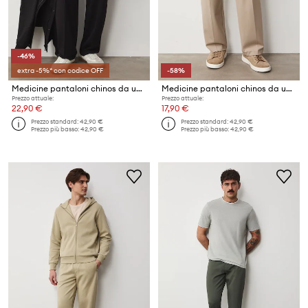
-46%
extra -5%* con codice OFF
-58%
Medicine pantaloni chinos da uomo con viscosa
Medicine pantaloni chinos da uomo con viscosa
Prezzo attuale:
Prezzo attuale:
22,90 €
17,90 €
Prezzo standard:
42,90 €
Prezzo standard:
42,90 €
Prezzo più basso:
42,90 €
Prezzo più basso:
42,90 €