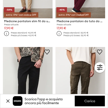
-58%
-45%
extra -5%* con codice OFF
extra -5%* con codice OFF
Medicine pantaloni slim fit da uomo in cotone con elastan
Medicine pantaloni da tuta da uomo
Prezzo attuale:
Prezzo attuale:
17,90 €
17,90 €
Prezzo standard:
42,90 €
Prezzo standard:
32,90 €
Prezzo più basso:
42,90 €
Prezzo più basso:
32,90 €
Scarica l'app e acquista
Carica
ancora più facilmente