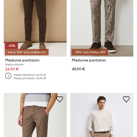
-37%
extra -5%* con codice OFF
-15%* con codice OFF
Medicine pantaloni
Medicine pantaloni
Prezzo attuale:
26,90 €
49,90 €
Prezzo standard:
42,90 €
Prezzo più basso:
42,90 €