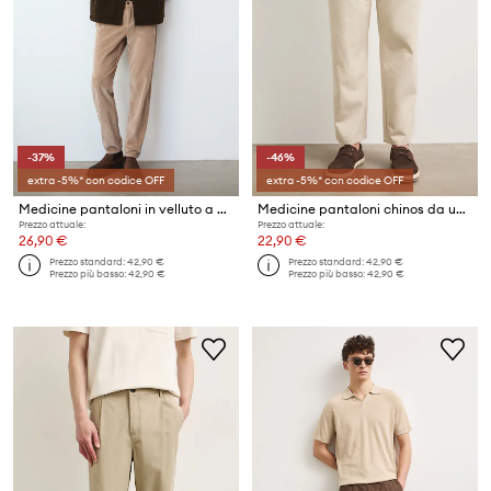
-37%
-46%
extra -5%* con codice OFF
extra -5%* con codice OFF
Medicine pantaloni in velluto a coste
Medicine pantaloni chinos da uomo con lyocell
Prezzo attuale:
Prezzo attuale:
26,90 €
22,90 €
Prezzo standard:
42,90 €
Prezzo standard:
42,90 €
Prezzo più basso:
42,90 €
Prezzo più basso:
42,90 €