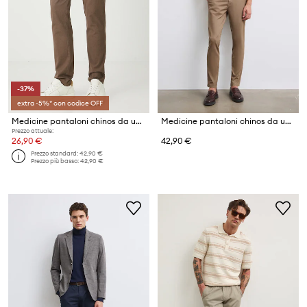
-37%
extra -5%* con codice OFF
Medicine pantaloni chinos da uomo in cotone con elastan
Medicine pantaloni chinos da uomo in cotone con elastan
Prezzo attuale:
26,90 €
42,90 €
Prezzo standard:
42,90 €
Prezzo più basso:
42,90 €