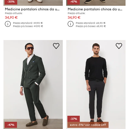
-30%
-47%
Medicine pantaloni chinos da uomo con lino
Medicine pantaloni chinos da uomo in lana
Prezzo attuale:
Prezzo attuale:
34,90 €
34,90 €
Prezzo standard:
49,90 €
Prezzo standard:
65,90 €
Prezzo più basso:
49,90 €
Prezzo più basso:
65,90 €
-37%
-47%
extra -5%* con codice OFF