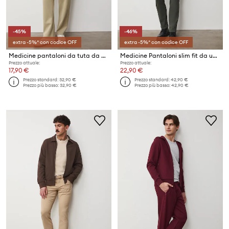
-45%
-46%
extra -5%* con codice OFF
extra -5%* con codice OFF
Medicine pantaloni da tuta da uomo
Medicine Pantaloni slim fit da uomo in cotone con elastan
Prezzo attuale:
Prezzo attuale:
17,90 €
22,90 €
Prezzo standard:
32,90 €
Prezzo standard:
42,90 €
Prezzo più basso:
32,90 €
Prezzo più basso:
42,90 €