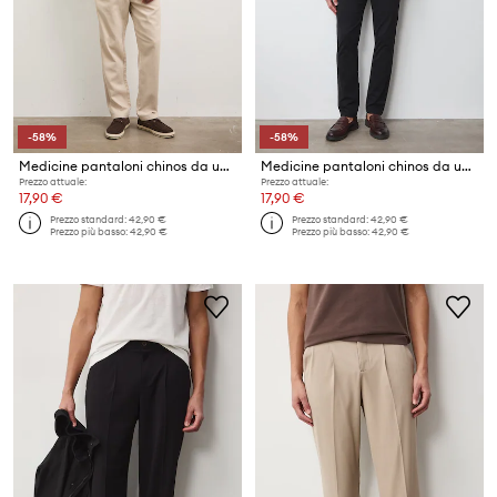
-58%
-58%
Medicine pantaloni chinos da uomo con lyocell
Medicine pantaloni chinos da uomo in cotone con elastan
Prezzo attuale:
Prezzo attuale:
17,90 €
17,90 €
Prezzo standard:
42,90 €
Prezzo standard:
42,90 €
Prezzo più basso:
42,90 €
Prezzo più basso:
42,90 €