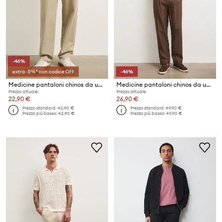
-46%
extra -5%* con codice OFF
-46%
Medicine pantaloni chinos da uomo con lyocell
Medicine pantaloni chinos da uomo in lino
Prezzo attuale:
Prezzo attuale:
22,90 €
26,90 €
Prezzo standard:
42,90 €
Prezzo standard:
49,90 €
Prezzo più basso:
42,90 €
Prezzo più basso:
49,90 €