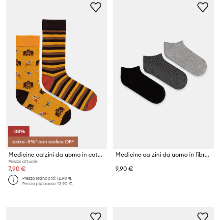
-38%
extra -5%* con codice OFF
Medicine calzini da uomo in cotone pacco da 2
Medicine calzini da uomo in fibra di bambù pacco da 3
Prezzo attuale:
7,90 €
9,90 €
Prezzo standard:
12,90 €
Prezzo più basso:
12,90 €