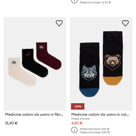
Prezzo più basso:
12,90 €
-50%
Medicine calzini da uomo in fibra di bambù pacco da 3
Medicine calzini da uomo in cotone pacco da 2
Prezzo attuale:
15,90 €
4,90 €
Prezzo standard:
9,90 €
Prezzo più basso:
9,90 €