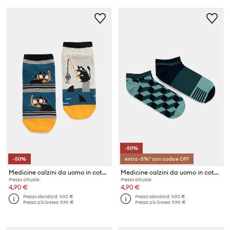
-50%
-50%
extra -5%* con codice OFF
Medicine calzini da uomo in cotone pacco da 2
Medicine calzini da uomo in cotone pacco da 2
Prezzo attuale:
Prezzo attuale:
4,90 €
4,90 €
Prezzo standard:
9,90 €
Prezzo standard:
9,90 €
Prezzo più basso:
9,90 €
Prezzo più basso:
9,90 €