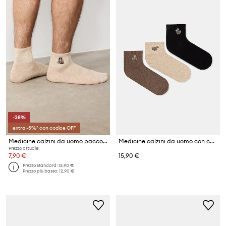
-38%
extra -5%* con codice OFF
Medicine calzini da uomo pacco da 3
Medicine calzini da uomo con cotone pacco da 3
Prezzo attuale:
7,90 €
15,90 €
Prezzo standard:
12,90 €
Prezzo più basso:
12,90 €