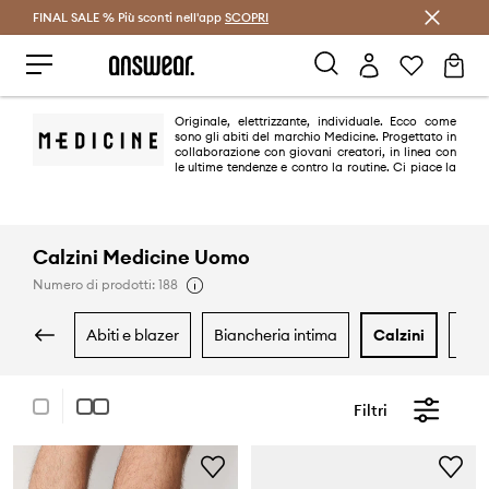
FINAL SALE % Più sconti nell'app
Risparmia con Answear Club >
SCOPRI
Originale, elettrizzante, individuale. Ecco come
sono gli abiti del marchio Medicine. Progettato in
collaborazione con giovani creatori, in linea con
le ultime tendenze e contro la routine. Ci piace la
diversità e le soluzioni originali.
Calzini Medicine Uomo
Numero di prodotti: 188
abiti e blazer
biancheria intima
calzini
ca
Filtri