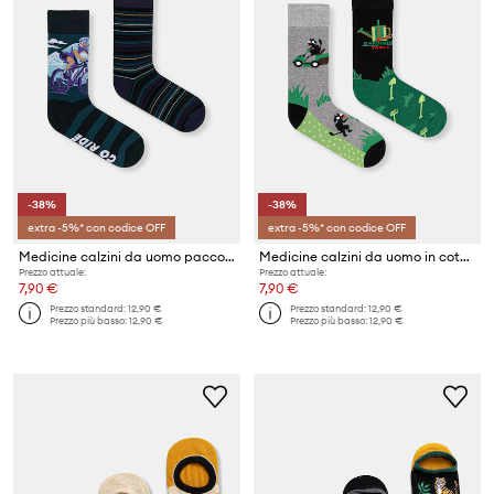
-38%
-38%
extra -5%* con codice OFF
extra -5%* con codice OFF
Medicine calzini da uomo pacco da 2
Medicine calzini da uomo in cotone pacco da 2
Prezzo attuale:
Prezzo attuale:
7,90 €
7,90 €
Prezzo standard:
12,90 €
Prezzo standard:
12,90 €
Prezzo più basso:
12,90 €
Prezzo più basso:
12,90 €