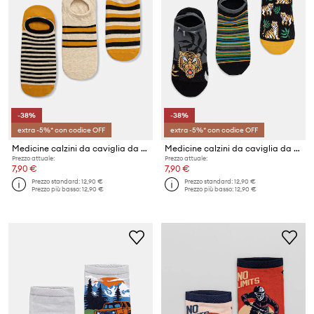
-38%
-38%
extra -5%* con codice OFF
extra -5%* con codice OFF
Medicine calzini da caviglia da uomo in cotone pacco da 3
Medicine calzini da caviglia da uomo pacco da 3
Prezzo attuale:
Prezzo attuale:
7,90 €
7,90 €
Prezzo standard:
12,90 €
Prezzo standard:
12,90 €
Prezzo più basso:
12,90 €
Prezzo più basso:
12,90 €