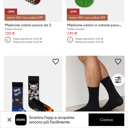
-38%
-20%
extra -5%* con codice OFF
extra -5%* con codice OFF
Medicine calzini pacco da 2
Medicine calzini in cotone pacco da 2
Prezzo attuale:
Prezzo attuale:
7,90 €
7,90 €
Prezzo standard:
12,90 €
Prezzo standard:
9,90 €
Prezzo più basso:
12,90 €
Prezzo più basso:
9,90 €
Scarica l'app e acquista
Carica
ancora più facilmente