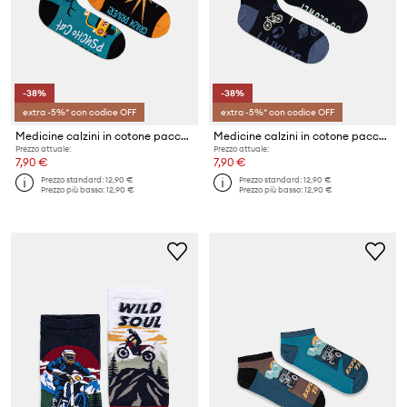
-38%
-38%
extra -5%* con codice OFF
extra -5%* con codice OFF
Medicine calzini in cotone pacco da 2
Medicine calzini in cotone pacco da 2
Prezzo attuale:
Prezzo attuale:
7,90 €
7,90 €
Prezzo standard:
12,90 €
Prezzo standard:
12,90 €
Prezzo più basso:
12,90 €
Prezzo più basso:
12,90 €