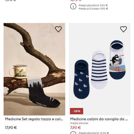
Prezzo standard:
9,90 €
Prezzo più basso:
9,90 €
-38%
Medicine Set regalo: tazza e calzini
Medicine calzini da caviglia da uomo pacco da 3
Prezzo attuale:
17,90 €
7,90 €
Prezzo standard:
12,90 €