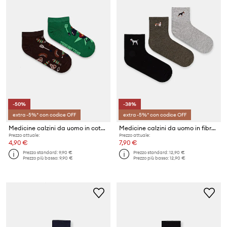
-50%
-38%
extra -5%* con codice OFF
extra -5%* con codice OFF
Medicine calzini da uomo in cotone pacco da 2
Medicine calzini da uomo in fibra di bambù pacco da 3
Prezzo attuale:
Prezzo attuale:
4,90 €
7,90 €
Prezzo standard:
9,90 €
Prezzo standard:
12,90 €
Prezzo più basso:
9,90 €
Prezzo più basso:
12,90 €