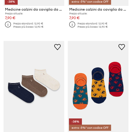
-38%
extra -5%* con codice OFF
Medicine calzini da caviglia da uomo pacco da 3
Medicine calzini da caviglia da uomo con cotone pacco da 3
Prezzo attuale:
Prezzo attuale:
7,90 €
7,90 €
Prezzo standard:
12,90 €
Prezzo standard:
12,90 €
Prezzo più basso:
12,90 €
Prezzo più basso:
12,90 €
-38%
extra -5%* con codice OFF