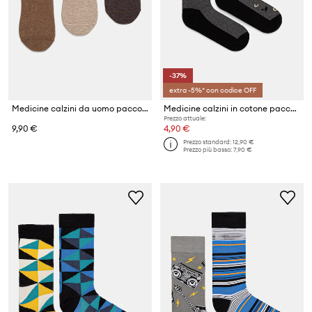
-37%
extra -5%* con codice OFF
Medicine calzini da uomo pacco da 3
Medicine calzini in cotone pacco da 2
Prezzo attuale:
9,90 €
4,90 €
Prezzo standard:
12,90 €
Prezzo più basso:
7,90 €