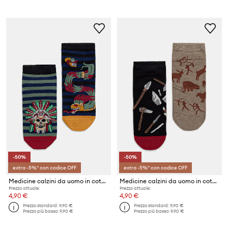
-50%
-50%
extra -5%* con codice OFF
extra -5%* con codice OFF
Medicine calzini da uomo in cotone pacco da 2
Medicine calzini da uomo in cotone pacco da 2
Prezzo attuale:
Prezzo attuale:
4,90 €
4,90 €
Prezzo standard:
9,90 €
Prezzo standard:
9,90 €
Prezzo più basso:
9,90 €
Prezzo più basso:
9,90 €