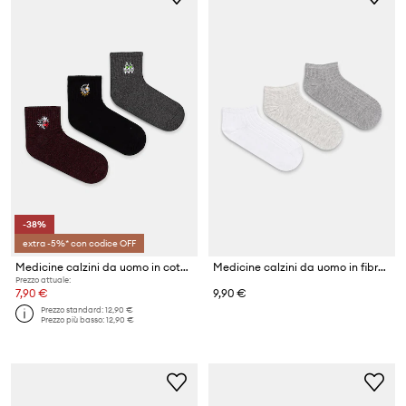
-38%
extra -5%* con codice OFF
Medicine calzini da uomo in cotone pacco da 3
Medicine calzini da uomo in fibra di bambù pacco da 3
Prezzo attuale:
7,90 €
9,90 €
Prezzo standard:
12,90 €
Prezzo più basso:
12,90 €