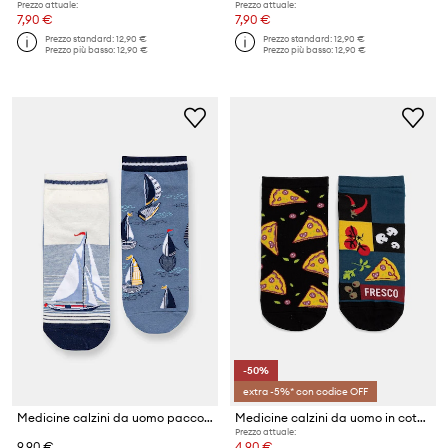
Prezzo attuale:
Prezzo attuale:
7,90 €
7,90 €
Prezzo standard:
12,90 €
Prezzo standard:
12,90 €
Prezzo più basso:
12,90 €
Prezzo più basso:
12,90 €
-50%
extra -5%* con codice OFF
Medicine calzini da uomo pacco da 2
Medicine calzini da uomo in cotone pacco da 2
Prezzo attuale:
9,90 €
4,90 €