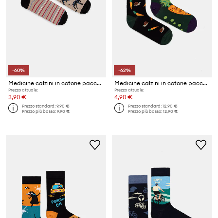
-60%
-62%
Medicine calzini in cotone pacco da 2
Medicine calzini in cotone pacco da 2
Prezzo attuale:
Prezzo attuale:
3,90 €
4,90 €
Prezzo standard:
9,90 €
Prezzo standard:
12,90 €
Prezzo più basso:
9,90 €
Prezzo più basso:
12,90 €