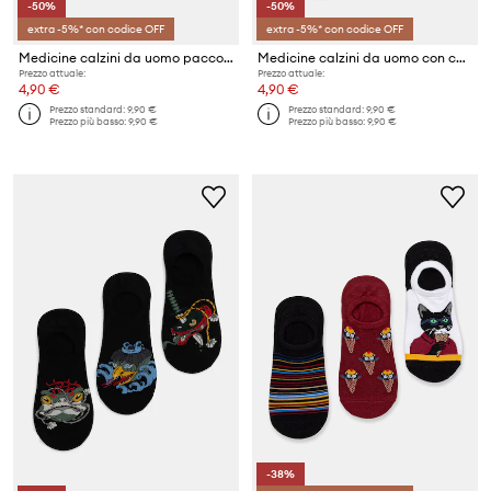
-50%
-50%
extra -5%* con codice OFF
extra -5%* con codice OFF
Medicine calzini da uomo pacco da 2
Medicine calzini da uomo con cotone pacco da 2
Prezzo attuale:
Prezzo attuale:
4,90 €
4,90 €
Prezzo standard:
9,90 €
Prezzo standard:
9,90 €
Prezzo più basso:
9,90 €
Prezzo più basso:
9,90 €
-38%