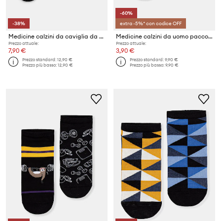
-60%
-38%
extra -5%* con codice OFF
Medicine calzini da caviglia da uomo pacco da 3
Medicine calzini da uomo pacco da 2
Prezzo attuale:
Prezzo attuale:
7,90 €
3,90 €
Prezzo standard:
12,90 €
Prezzo standard:
9,90 €
Prezzo più basso:
12,90 €
Prezzo più basso:
9,90 €