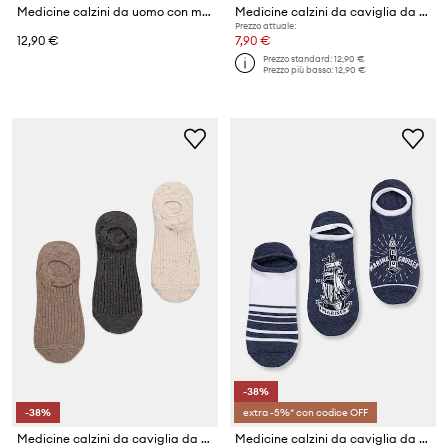
Medicine calzini da uomo con modal pacco da 3
Medicine calzini da caviglia da uomo con cotone pacco da 3
Prezzo attuale:
12,90 €
7,90 €
Prezzo standard:
12,90 €
Prezzo più basso:
12,90 €
-38%
-38%
extra -5%* con codice OFF
Medicine calzini da caviglia da uomo pacco da 3
Medicine calzini da caviglia da uomo con cotone pacco da 3