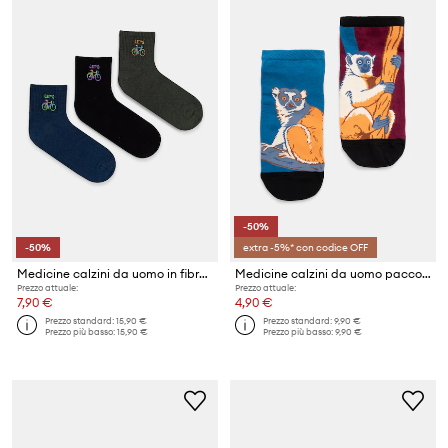
-50%
-50%
extra -5%* con codice OFF
Medicine calzini da uomo in fibra di bambù pacco da 3
Medicine calzini da uomo pacco da 2
Prezzo attuale:
Prezzo attuale:
7,90 €
4,90 €
Prezzo standard:
15,90 €
Prezzo standard:
9,90 €
Prezzo più basso:
15,90 €
Prezzo più basso:
9,90 €