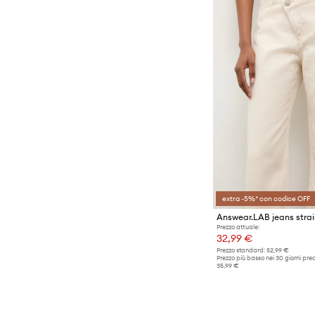
extra -5%* con codice OFF
Answear.LAB jeans stra
Prezzo attuale:
32,99 €
Prezzo standard:
52,99 €
Prezzo più basso nei 30 giorni pre
35,99 €