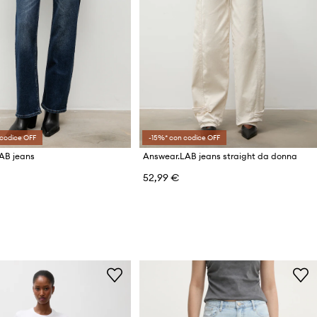
codice OFF
-15%* con codice OFF
AB jeans
Answear.LAB jeans straight da donna
52,99 €