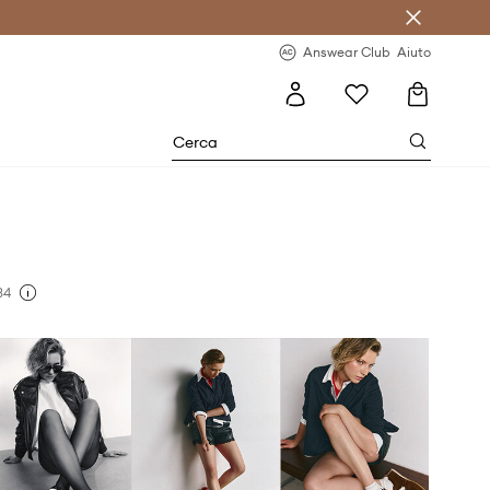
o sul primo acquisto >
Novità regolari >
Answear Club
Aiuto
34