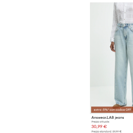
extra -5%* con codice OFF
Answear.LAB jeans
Prezzo attuale:
30,99 €
Prezzo standard:
59,99 €