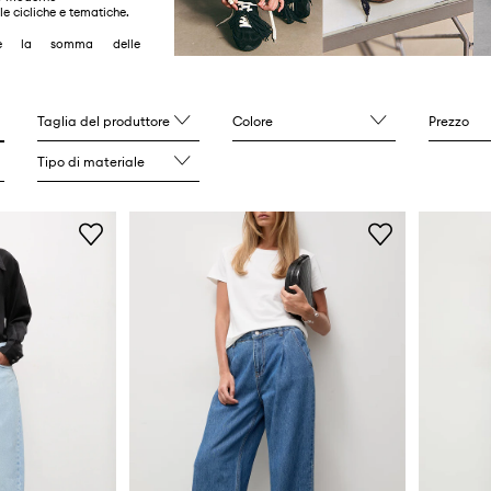
e cicliche e tematiche.
 è la somma delle
i, piccole fabbriche e
enti,
a proposte originali e
Taglia del produttore
Colore
Prezzo
Da qua comincia tutto.
Tipo di materiale