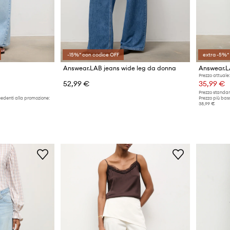
-15%* con codice OFF
extra -5%*
Answear.LAB jeans wide leg da donna
Answear.LA
Prezzo attuale:
52,99 €
35,99 €
Prezzo standar
cedenti alla promozione:
Prezzo più bass
38,99 €