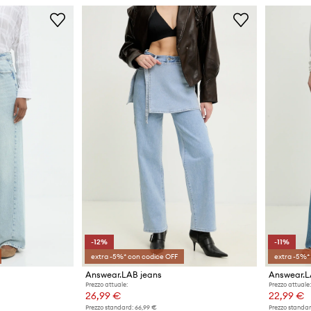
-12%
-11%
extra -5%* con codice OFF
extra -5%*
Answear.LAB jeans
Answear.L
Prezzo attuale:
Prezzo attuale:
26,99 €
22,99 €
Prezzo standard:
66,99 €
Prezzo standar