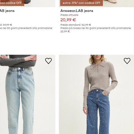
 con codice OFF
extra -5%* con codice OFF
AB jeans
Answear.LAB jeans
Prezzo attuale:
20,99 €
d:
59,99 €
Prezzo standard:
52,99 €
o nei 30 giorni precedenti alla promozione:
Prezzo più basso nei 30 giorni precedenti alla promozione:
22,99 €