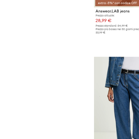
extra -5%* con codice OFF
Answear.LAB jeans
Prezzo attuale:
28,99 €
Prezzo standard:
54,99 €
Prezzo più basso nei 30 giorni pre
33,99 €