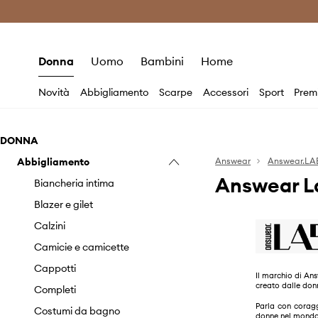
Premium Fashion Benefits
Risparmia c
Donna
Uomo
Bambini
Home
Novità
Abbigliamento
Scarpe
Accessori
Sport
Prem
DONNA
Abbigliamento
Answear
Answear.LA
Answear La
Biancheria intima
Blazer e gilet
Calzini
Camicie e camicette
Cappotti
Il marchio di Ans
creato dalle don
Completi
Parla con corag
Costumi da bagno
donne nel mond