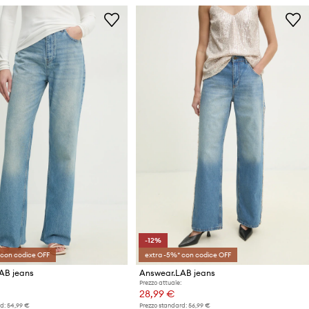
-12%
 con codice OFF
extra -5%* con codice OFF
AB jeans
Answear.LAB jeans
Prezzo attuale:
28,99 €
d:
54,99 €
Prezzo standard:
56,99 €