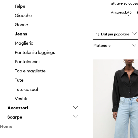
attraverso capsul
Felpe
Answear.LAB
Giacche
potenzialità:
fabbriche local
Gonne
designer indipend
con cui realizz
Jeans
limitate.
Dal più popolare
Maglieria
FIRST BE BRAVE! 
Materiale
Pantaloni e leggings
Pantaloncini
Top e magliette
Tute
Tute casual
Vestiti
Accessori
Scarpe
Berretti e cappelli
Home
Borse
Accessori per la cura delle
scarpe
Cucina e Bar
Borse cosmetiche