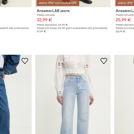
extra -5%* con codice OFF
extra -5%*
Answear.LAB jeans
Answear.L
Prezzo attuale:
Prezzo attuale:
32,99 €
25,99 €
Prezzo standard:
64,99 €
Prezzo standar
cedenti alla promozione:
Prezzo più basso nei 30 giorni precedenti alla promozione:
Prezzo più bass
37,99 €
28,99 €