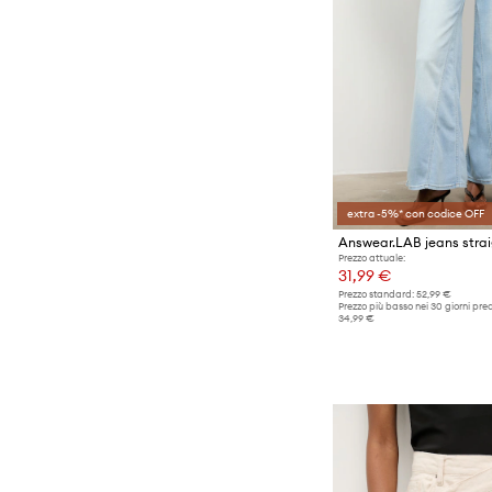
extra -5%* con codice OFF
Answear.LAB jeans stra
Prezzo attuale:
31,99 €
Prezzo standard:
52,99 €
Prezzo più basso nei 30 giorni pre
34,99 €