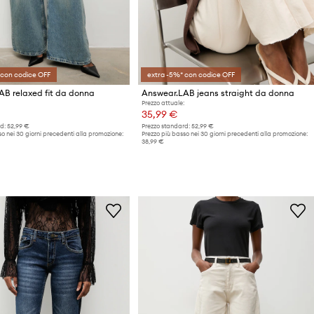
 con codice OFF
extra -5%* con codice OFF
B relaxed fit da donna
Answear.LAB jeans straight da donna
Prezzo attuale:
35,99 €
d:
52,99 €
Prezzo standard:
52,99 €
o nei 30 giorni precedenti alla promozione:
Prezzo più basso nei 30 giorni precedenti alla promozione:
38,99 €