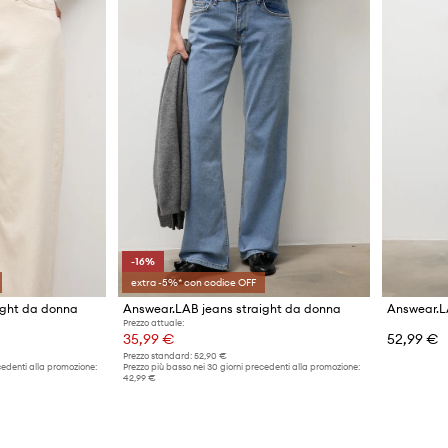
-16%
extra -5%* con codice OFF
ight da donna
Answear.LAB jeans straight da donna
Answear.L
Prezzo attuale:
35,99 €
52,99 €
Prezzo standard:
52,90 €
cedenti alla promozione:
Prezzo più basso nei 30 giorni precedenti alla promozione:
42,99 €