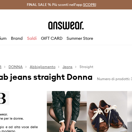
on Answear Club >
FINAL SALE % Più sconti nell'app
Spedizione entro 24 ore >
SCOPRI
-20% di scont
ium
Brand
Saldi
GIFT CARD
Summer Store
B
DONNA
Abbigliamento
Jeans
Straight
b jeans straight Donna
Numero di prodotti: 
wear.
ne per le donne.
gio e ad alta voce delle
o moderno