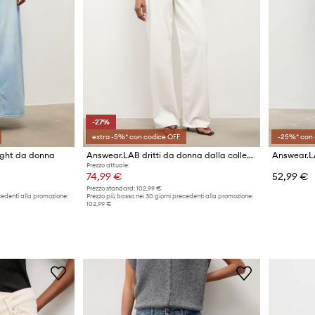
-27%
extra -5%* con codice OFF
-25%* con 
ight da donna
Answear.LAB dritti da donna dalla collezione Unscripted
Answear.L
Prezzo attuale:
74,99 €
52,99 €
Prezzo standard:
102,99 €
cedenti alla promozione:
Prezzo più basso nei 30 giorni precedenti alla promozione:
102,99 €