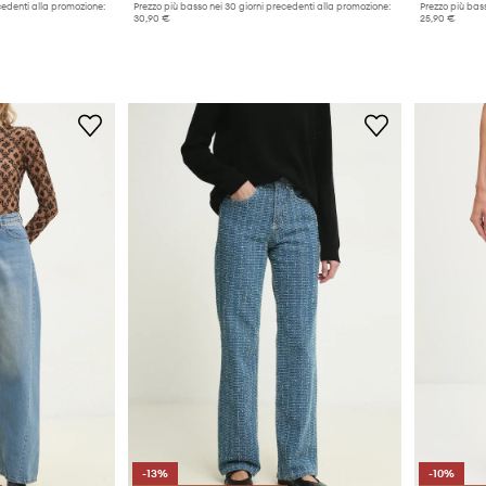
cedenti alla promozione:
Prezzo più basso nei 30 giorni precedenti alla promozione:
Prezzo più bass
30,90 €
25,90 €
-13%
-10%