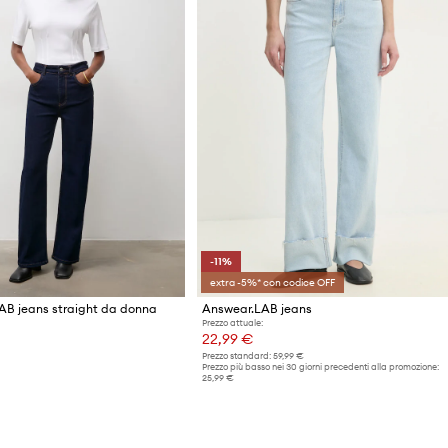
-11%
extra -5%* con codice OFF
AB jeans straight da donna
Answear.LAB jeans
Prezzo attuale:
22,99 €
Prezzo standard:
59,99 €
Prezzo più basso nei 30 giorni precedenti alla promozione:
25,99 €