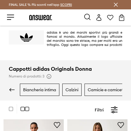
FINAL SALE % Più sconti nell'app
Risparmia con Answear Club >
SCOPRI
adidas è uno dei marchi sportivi più grandi e
famosi al mondo. Attualmente il logo ufficiale
del marchio sono tre strisce, ma per molti era un
trifoglio. Oggi questo logo compare sui prodotti
della linea adidas Originals dal sapore retrò e si riferisce ai modelli più
iconici del brand realizzati tra gli anni '40 e '80 del ventesimo secolo.
Cappotti adidas Originals Donna
Numero di prodotti: 3
biancheria intima
calzini
camicie e camicette
Filtri