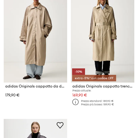
-10%
extra -5%* con codice OFF
adidas Originals cappotto da donna con cotone
adidas Originals cappotto trench da donna
Prezzo attuale:
179,90 €
169,90 €
Prezzo standard:
189,90 €
Prezzo più basso:
189,90 €