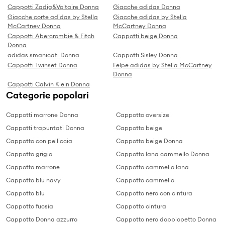
Cappotti Zadig&Voltaire Donna
Giacche adidas Donna
Giacche corte adidas by Stella
Giacche adidas by Stella
McCartney Donna
McCartney Donna
Cappotti Abercrombie & Fitch
Cappotti beige Donna
Donna
adidas smanicati Donna
Cappotti Sisley Donna
Cappotti Twinset Donna
Felpe adidas by Stella McCartney
Donna
Cappotti Calvin Klein Donna
Categorie popolari
Cappotti marrone Donna
Cappotto oversize
Cappotti trapuntati Donna
Cappotto beige
Cappotto con pelliccia
Cappotto beige Donna
Cappotto grigio
Cappotto lana cammello Donna
Cappotto marrone
Cappotto cammello lana
Cappotto blu navy
Cappotto cammello
Cappotto blu
Cappotto nero con cintura
Cappotto fucsia
Cappotto cintura
Cappotto Donna azzurro
Cappotto nero doppiopetto Donna