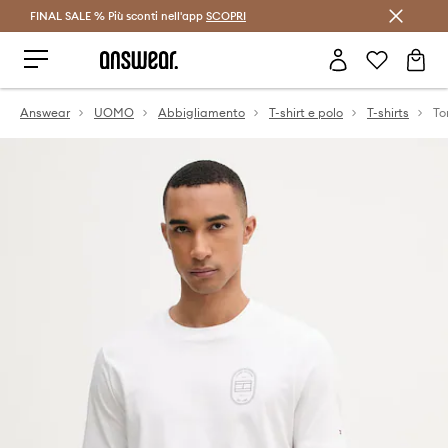
FINAL SALE % Più sconti nell'app
Risparmia con Answear Club >
SCOPRI
Answear
UOMO
Abbigliamento
T-shirt e polo
T-shirts