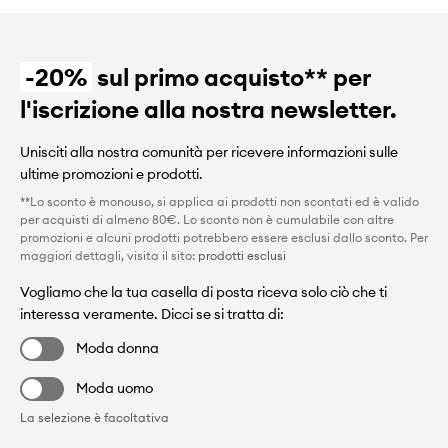
-20%
sul primo acquisto** per
l'iscrizione alla nostra newsletter.
Unisciti alla nostra comunità per ricevere informazioni sulle
ultime promozioni e prodotti.
**Lo sconto è monouso, si applica ai prodotti non scontati ed è valido
per acquisti di almeno 80€. Lo sconto non è cumulabile con altre
promozioni e alcuni prodotti potrebbero essere esclusi dallo sconto. Per
maggiori dettagli, visita il sito:
prodotti esclusi
Vogliamo che la tua casella di posta riceva solo ciò che ti
interessa veramente. Dicci se si tratta di:
Moda donna
Moda uomo
La selezione è facoltativa