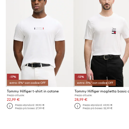
-17%
-12%
extra -5%* con codice OFF
extra -5%* con codice OFF
Tommy Hilfiger t-shirt in cotone
Prezzo attuale:
Prezzo attuale:
22,99 €
28,99 €
Prezzo standard:
39,90 €
Prezzo standard:
49,90 €
Prezzo più basso:
27,99 €
Prezzo più basso:
32,99 €