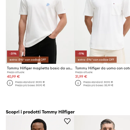
-31%
-11%
extra -5%* con codice OFF
extra -5%* con codice OFF
Tommy Hilfiger maglietta basic da uomo in cotone SUMMER
Prezzo attuale:
Prezzo attuale:
40,99 €
31,99 €
Prezzo standard:
59,90 €
Prezzo standard:
59,90 €
Prezzo più basso:
59,90 €
Prezzo più basso:
35,99 €
Scopri i prodotti Tommy Hilfiger