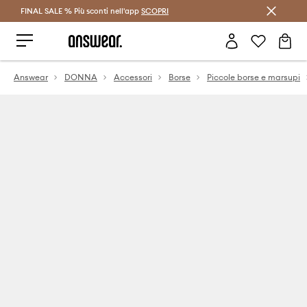
FINAL SALE % Più sconti nell'app
Risparmia con Answear Club >
SCOPRI
Answear
DONNA
Accessori
Borse
Piccole borse e marsupi