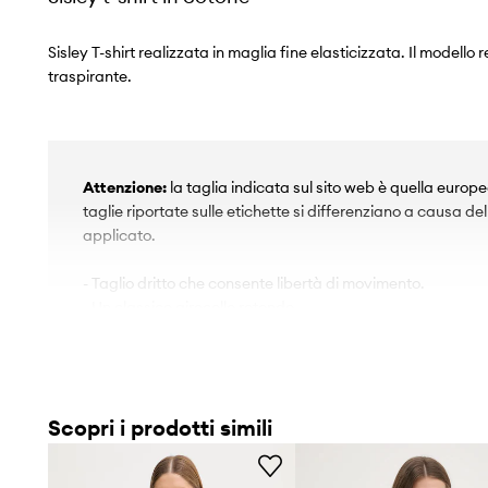
Sisley T-shirt realizzata in maglia fine elasticizzata. Il modello 
traspirante.
Attenzione:
la taglia indicata sul sito web è quella europ
taglie riportate sulle etichette si differenziano a causa de
applicato.
- Taglio dritto che consente libertà di movimento.
- Un classico girocollo rotondo.
- Cuciture piatte proteggono la pelle da sfregamenti e irri
livello di comfort durante l'attività.
- Modello con stampa sul petto.
- Lunghezza: 55 cm.
Scopri i prodotti simili
- Larghezza sotto l'ascella: 49 cm.
- Misure per la taglia: S.