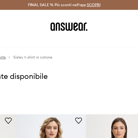
on Answear Club >
FINAL SALE % Più sconti nell'app
Spedizione entro 24 ore >
SCOPRI
-20% di scont
irts
Sisley t-shirt in cotone
te disponibile