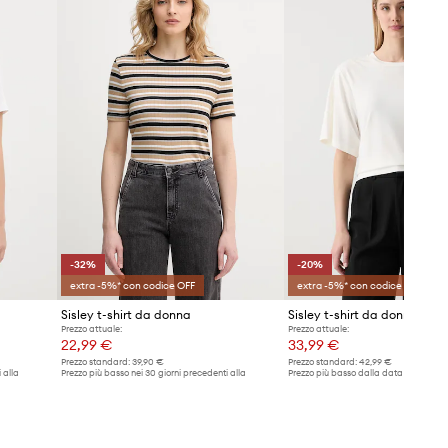
-32%
-20%
extra -5%* con codice OFF
extra -5%* con codice OFF
Sisley t-shirt da donna
Sisley t-shirt da donna con
Prezzo attuale:
Prezzo attuale:
22,99 €
33,99 €
Prezzo standard:
39,90 €
Prezzo standard:
42,99 €
 alla
Prezzo più basso nei 30 giorni precedenti alla
Prezzo più basso dalla data di lancio:
promozione:
33,99 €