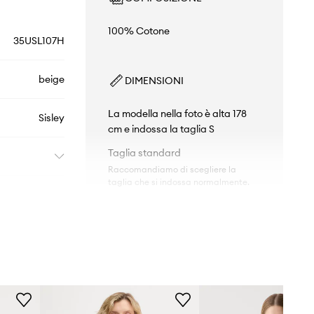
100% Cotone
35USL107H
beige
DIMENSIONI
La modella nella foto è alta 178
Sisley
cm e indossa la taglia S
Taglia standard
Raccomandiamo di scegliere la
taglia che si indossa normalmente.
Tabella di taglie