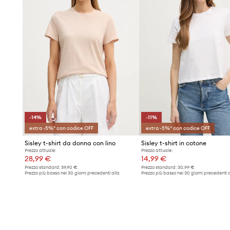
-14%
-11%
extra -5%* con codice OFF
extra -5%* con codice OFF
Sisley t-shirt da donna con lino
Sisley t-shirt in cotone
Prezzo attuale:
Prezzo attuale:
28,99 €
14,99 €
Prezzo standard:
39,90 €
Prezzo standard:
30,99 €
Prezzo più basso nei 30 giorni precedenti alla
Prezzo più basso nei 30 giorni precedenti a
promozione:
33,99 €
promozione:
16,99 €