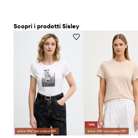
Scopri i prodotti Sisley
-14%
extra -5%* con codice OFF
extra -5%* con codice OFF