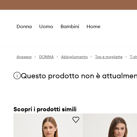
Premium Fashion Benefits
Risparmia c
Donna
Uomo
Bambini
Home
Answear
DONNA
Abbigliamento
Top e magliette
T-sh
Questo prodotto non è attualmen
Scopri i prodotti simili