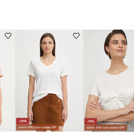
-20%
-19%
extra -5%* con codice OFF
extra -5%* con codice OFF