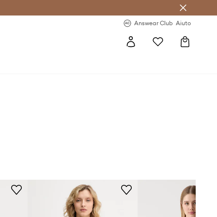
o sul primo acquisto >
Novità regolari >
Answear Club
Aiuto