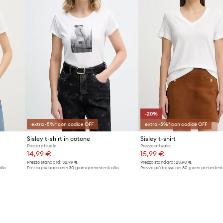
-20%
extra -5%* con codice OFF
extra -5%* con codice OFF
Sisley t-shirt in cotone
Sisley t-shirt
Prezzo attuale:
Prezzo attuale:
14,99 €
15,99 €
Prezzo standard:
32,99 €
Prezzo standard:
23,90 €
lla
Prezzo più basso nei 30 giorni precedenti alla
Prezzo più basso nei 30 giorni precedenti
promozione:
15,99 €
promozione:
19,99 €