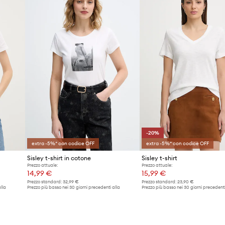
-20%
extra -5%* con codice OFF
extra -5%* con codice OFF
Sisley t-shirt in cotone
Sisley t-shirt
Prezzo attuale:
Prezzo attuale:
14,99 €
15,99 €
Prezzo standard:
32,99 €
Prezzo standard:
23,90 €
lla
Prezzo più basso nei 30 giorni precedenti alla
Prezzo più basso nei 30 giorni precedenti
promozione:
15,99 €
promozione:
19,99 €