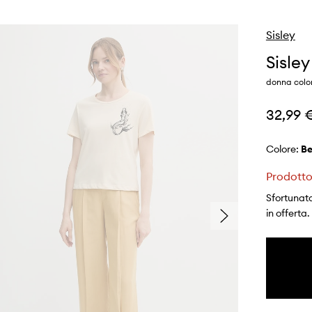
Sisley
Sisley
donna colo
32,99 
Colore:
b
Prodotto
Sfortunata
in offerta.