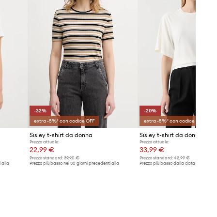
-32%
-20%
extra -5%* con codice OFF
extra -5%* con codice OFF
Sisley t-shirt da donna
Sisley t-shirt da donna con
Prezzo attuale:
Prezzo attuale:
22,99 €
33,99 €
Prezzo standard:
39,90 €
Prezzo standard:
42,99 €
 alla
Prezzo più basso nei 30 giorni precedenti alla
Prezzo più basso dalla data di lancio:
promozione:
33,99 €