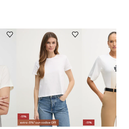
-11%
extra -5%* con codice OFF
-11%