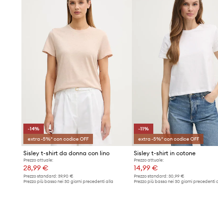
-14%
-11%
extra -5%* con codice OFF
extra -5%* con codice OFF
Sisley t-shirt da donna con lino
Sisley t-shirt in cotone
Prezzo attuale:
Prezzo attuale:
28,99 €
14,99 €
Prezzo standard:
39,90 €
Prezzo standard:
30,99 €
Prezzo più basso nei 30 giorni precedenti alla
Prezzo più basso nei 30 giorni precedenti a
promozione:
33,99 €
promozione:
16,99 €