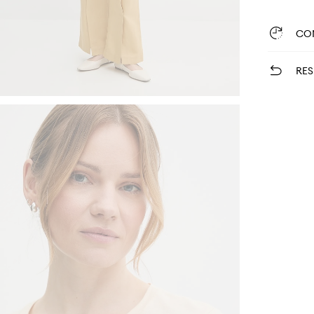
CO
RES