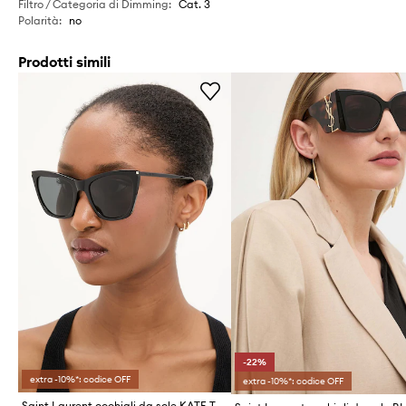
Filtro / Categoria di Dimming
:
Cat. 3
Polarità
:
no
Prodotti simili
-22%
extra -10%*: codice OFF
extra -10%*: codice OFF
Saint Laurent occhiali da sole KATE THIN