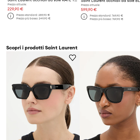
Saint Laurent occhiali da sole B
Prezzo attuale:
Prezzo attuale:
229,90 €
599,90 €
Prezzo standard:
289,90 €
Prezzo standard:
769,90 €
Prezzo più basso:
249,90 €
Prezzo più basso:
769,90 €
Scopri i prodotti Saint Laurent