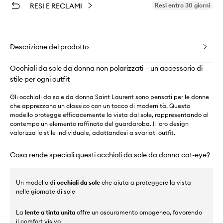
RESI E RECLAMI
Resi entro 30 giorni
Descrizione del prodotto
Occhiali da sole da donna non polarizzati – un accessorio di
stile per ogni outfit
Gli occhiali da sole da donna Saint Laurent sono pensati per le donne
che apprezzano un classico con un tocco di modernità. Questo
modello protegge efficacemente la vista dal sole, rappresentando al
contempo un elemento raffinato del guardaroba. Il loro design
valorizza lo stile individuale, adattandosi a svariati outfit.
Cosa rende speciali questi occhiali da sole da donna cat-eye?
Un modello di
occhiali da sole
che aiuta a proteggere la vista
nelle giornate di sole
La
lente a tinta unita
offre un oscuramento omogeneo, favorendo
il comfort visivo