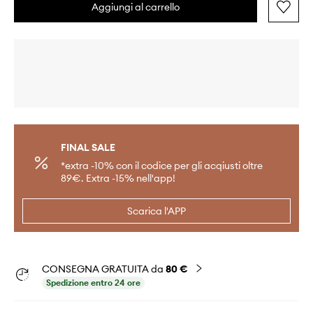
Aggiungi al carrello
FINAL SALE
*extra -10% con il codice per gli acqiusti oltre
89€. Extra -15% nell'app!
Scarica l'APP
CONSEGNA GRATUITA da
80 €
Spedizione entro 24 ore