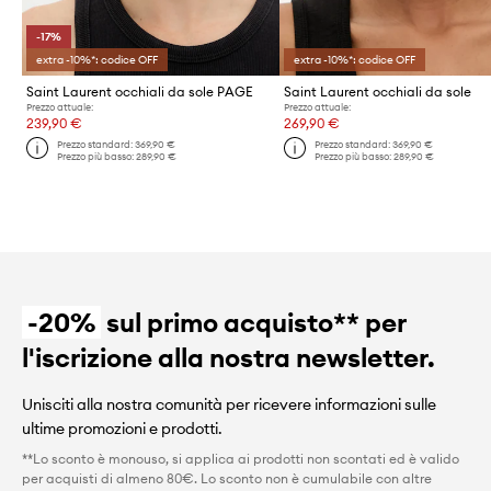
-17%
extra -10%*: codice OFF
extra -10%*: codice OFF
Saint Laurent occhiali da sole PAGE
Saint Laurent occhiali da sole
Prezzo attuale:
Prezzo attuale:
239,90 €
269,90 €
Prezzo standard:
369,90 €
Prezzo standard:
369,90 €
Prezzo più basso:
289,90 €
Prezzo più basso:
289,90 €
-20%
sul primo acquisto** per
l'iscrizione alla nostra newsletter.
Unisciti alla nostra comunità per ricevere informazioni sulle
ultime promozioni e prodotti.
**Lo sconto è monouso, si applica ai prodotti non scontati ed è valido
per acquisti di almeno 80€. Lo sconto non è cumulabile con altre