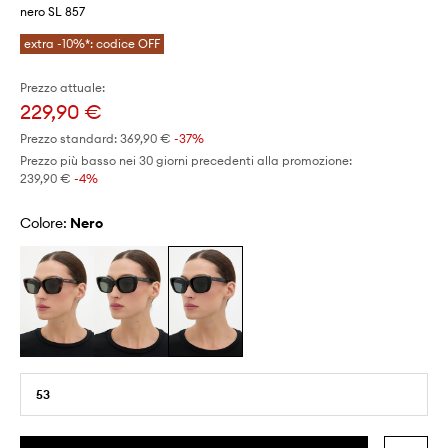
nero SL 857
extra -10%*: codice OFF
Prezzo attuale:
229,90 €
Prezzo standard:
369,90 €
-37%
Prezzo più basso nei 30 giorni precedenti alla promozione:
239,90 €
 -4%
Colore:
nero
53