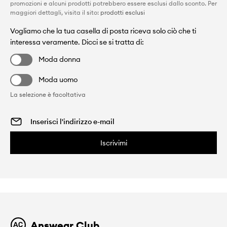
promozioni e alcuni prodotti potrebbero essere esclusi dallo sconto. Per
maggiori dettagli, visita il sito:
prodotti esclusi
Vogliamo che la tua casella di posta riceva solo ciò che ti
interessa veramente. Dicci se si tratta di:
Moda donna
Moda uomo
La selezione è facoltativa
Iscrivimi
Answear Club