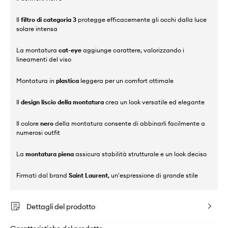
Il
filtro di categoria 3
protegge efficacemente gli occhi dalla luce
solare intensa
La montatura
cat-eye
aggiunge carattere, valorizzando i
lineamenti del viso
Montatura in
plastica
leggera per un comfort ottimale
Il
design liscio della montatura
crea un look versatile ed elegante
Il colore
nero
della montatura consente di abbinarli facilmente a
numerosi outfit
La
montatura piena
assicura stabilità strutturale e un look deciso
Firmati dal brand
Saint Laurent
, un'espressione di grande stile
Dettagli del prodotto