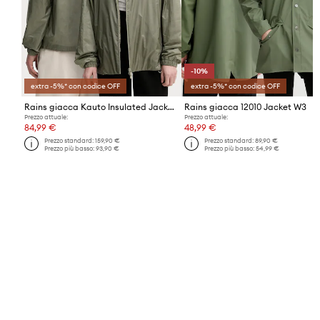
-10%
extra -5%* con codice OFF
extra -5%* con codice OFF
Rains giacca Kauto Insulated Jacket W4T1
Rains giacca 12010 Jacket W3
Prezzo attuale:
Prezzo attuale:
84,99 €
48,99 €
Prezzo standard:
159,90 €
Prezzo standard:
89,90 €
Prezzo più basso:
93,90 €
Prezzo più basso:
54,99 €