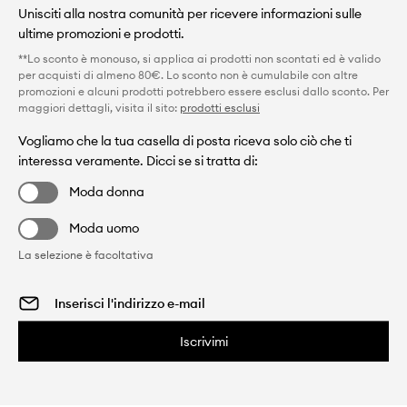
Unisciti alla nostra comunità per ricevere informazioni sulle
ultime promozioni e prodotti.
**Lo sconto è monouso, si applica ai prodotti non scontati ed è valido
per acquisti di almeno 80€. Lo sconto non è cumulabile con altre
promozioni e alcuni prodotti potrebbero essere esclusi dallo sconto. Per
maggiori dettagli, visita il sito:
prodotti esclusi
Vogliamo che la tua casella di posta riceva solo ciò che ti
interessa veramente. Dicci se si tratta di:
Moda donna
Moda uomo
La selezione è facoltativa
Iscrivimi