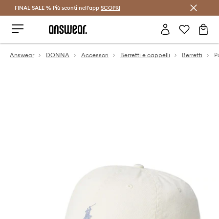
FINAL SALE % Più sconti nell'app
Risparmia con Answear Club >
SCOPRI
Answear
DONNA
Accessori
Berretti e cappelli
Berretti