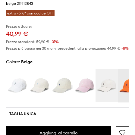
beige 211912843
extra -5%* con codice OFF
Prezzo attuale:
40,99 €
Prezzo standard:
59,90 €
-31%
Prezzo più basso nei 30 giorni precedenti alla promozione:
44,99 €
 -8%
Colore:
beige
TAGLIA UNICA
Aggiungi al carrello