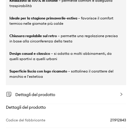
Realizzato al 100% in cotone
– permette comfort e adeguata
traspirabilità
Ideale per la stagione primaverile-estiva
– favorisce il comfort
termico nelle giornate più calde
Chiusura regolabile sul retro
– permette una regolazione precisa
in base alla circonferenza della testa
Design casual e classico
– si adatta a molti abbinamenti, da
quelli sportivi a quelli urbani
Superficie liscia con logo ricamato
– sottolinea il carattere del
marchio e l'estetica
Dettagli del prodotto
Dettagli del prodotto
Codice del fabbricante
211912843