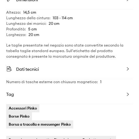
Altezza
:
14,5 cm
Lunghezza della cintura
:
103 - 114 cm
Lunghezza dei manici
:
20 cm
Profondità
:
5 cm
Larghezza
:
20 cm
Le taglie presentate nel negozio sono state convertite secondo la
tabella taglie standard europea. Sull'etichetta del prodotto
consegnato è presente la marcatura originale del produttore.
Dati tecnici
Numero di tasche esterne con chiusura magnetica
:
1
Tag
Accessori Pinko
Borse Pinko
Borsa a tracolla e messenger Pinko