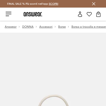
FINAL SALE % Più sconti nell'app
Risparmia con Answear Club >
SCOPRI
Answear
DONNA
Accessori
Borse
Borsa a tracolla e messe