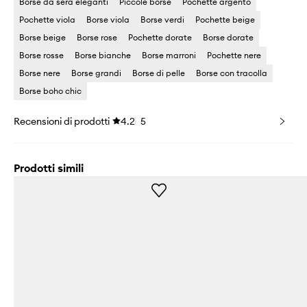
Borse da sera eleganti
Piccole borse
Pochette argento
Pochette viola
Borse viola
Borse verdi
Pochette beige
Borse beige
Borse rose
Pochette dorate
Borse dorate
Borse rosse
Borse bianche
Borse marroni
Pochette nere
Borse nere
Borse grandi
Borse di pelle
Borse con tracolla
Borse boho chic
Recensioni di prodotti
4.2
5
Prodotti simili