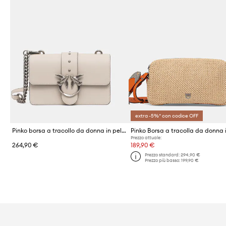
extra -5%* con codice OFF
Pinko borsa a tracollo da donna in pelle
Prezzo attuale:
264,90 €
189,90 €
Prezzo standard:
294,90 €
Prezzo più basso:
199,90 €