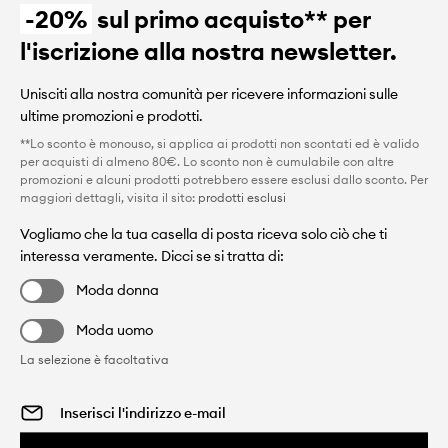
-20%
sul primo acquisto** per
l'iscrizione alla nostra newsletter.
Unisciti alla nostra comunità per ricevere informazioni sulle
ultime promozioni e prodotti.
**Lo sconto è monouso, si applica ai prodotti non scontati ed è valido
per acquisti di almeno 80€. Lo sconto non è cumulabile con altre
promozioni e alcuni prodotti potrebbero essere esclusi dallo sconto. Per
maggiori dettagli, visita il sito:
prodotti esclusi
Vogliamo che la tua casella di posta riceva solo ciò che ti
interessa veramente. Dicci se si tratta di:
Moda donna
Moda uomo
La selezione è facoltativa