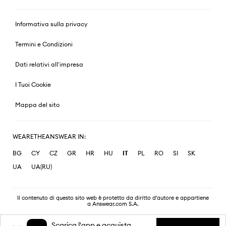
Informativa sulla privacy
Termini e Condizioni
Dati relativi all'impresa
I Tuoi Cookie
Mappa del sito
WEARETHEANSWEAR IN:
BG
CY
CZ
GR
HR
HU
IT
PL
RO
SI
SK
UA
UA(RU)
Il contenuto di questo sito web è protetto da diritto d'autore e appartiene
a Answear.com S.A.
Scarica l'app e acquista