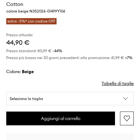
Cotton
colore beige N352026-01499Y106
extra -5%* con codice OFF
Prezzo attuale:
44,90 €
Prezzo standard:
80,99 €
-44%
Prezzo più basso nei 30 giorni precedenti alla promozione:
41,99 €
 +7%
Colore:
beige
Tabella di taglie
Seleziona la taglia
Aggiungi al carrello