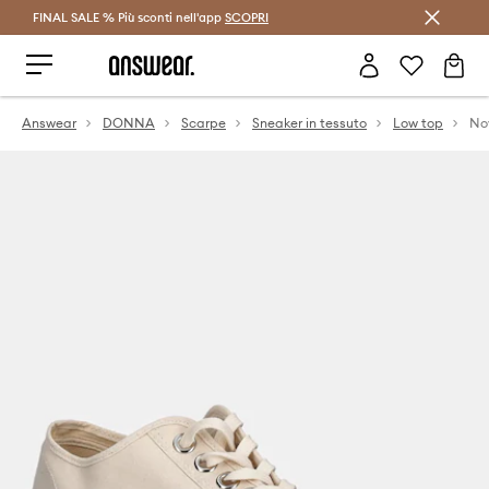
FINAL SALE % Più sconti nell'app
Risparmia con Answear Club >
SCOPRI
Answear
DONNA
Scarpe
Sneaker in tessuto
Low top