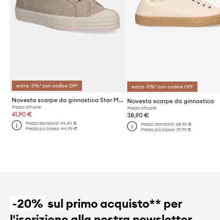
extra -5%* con codice OFF
extra -5%* con codice OFF
Novesta scarpe da ginnastica Star Master Hemp
Novesta scarpe da ginnastica
Prezzo attuale:
Prezzo attuale:
41,90 €
38,90 €
Prezzo standard:
94,90 €
Prezzo standard:
68,90 €
Prezzo più basso:
44,99 €
Prezzo più basso:
37,99 €
-20%
sul primo acquisto** per
l'iscrizione alla nostra newsletter.