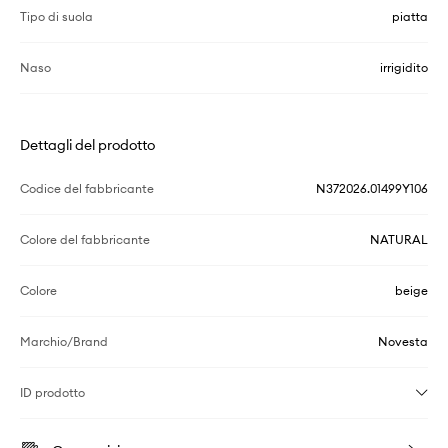
Tipo di suola
piatta
Naso
irrigidito
Dettagli del prodotto
Codice del fabbricante
N372026.01499Y106
Colore del fabbricante
NATURAL
Colore
beige
Marchio/Brand
Novesta
ID prodotto