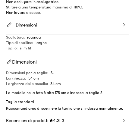
Non asciugare in asciugatrice.
Stirare a una temperatura massima di 110°C.
Non lavare a secco.
Dimensioni
Scollatura
:
rotonda
Tipo di spalline
:
larghe
Taglio
:
slim fit
Dimensioni
Dimensioni per la taglia
:
S.
Lunghezza
:
54 cm
Larghezza delle ascelle
:
34 cm
La modella nella foto è alta 175 cm e indossa la taglia S
Taglia standard
Raccomandiamo di scegliere la taglia che si indossa normalmente.
Recensioni di prodotti
4.3
3