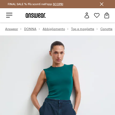
FINAL SALE % Più sconti nell'app
Risparmia con Answear Club >
SCOPRI
Answear
DONNA
Abbigliamento
Top e magliette
Canotte