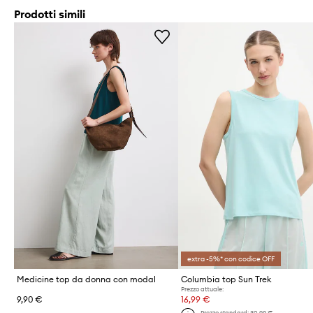
Prodotti simili
extra -5%* con codice OFF
Medicine top da donna con modal
Columbia top Sun Trek
Prezzo attuale:
9,90 €
16,99 €
Prezzo standard:
30,99 €