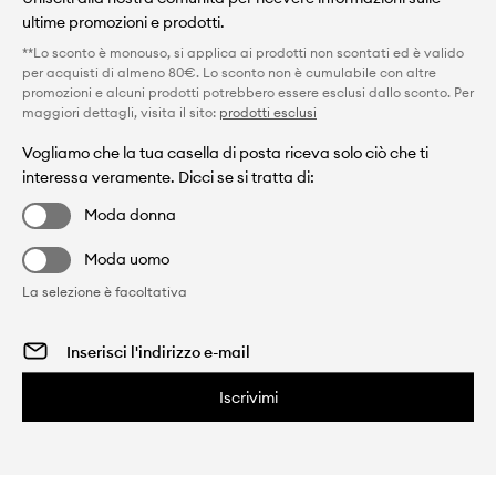
ultime promozioni e prodotti.
**Lo sconto è monouso, si applica ai prodotti non scontati ed è valido
per acquisti di almeno 80€. Lo sconto non è cumulabile con altre
promozioni e alcuni prodotti potrebbero essere esclusi dallo sconto. Per
maggiori dettagli, visita il sito:
prodotti esclusi
Vogliamo che la tua casella di posta riceva solo ciò che ti
interessa veramente. Dicci se si tratta di:
Moda donna
Moda uomo
La selezione è facoltativa
Iscrivimi