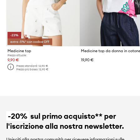
-23%
extra -5%* con codice OFF
Medicine top
Medicine top da donna in coton
Prezzo attuale:
9,90 €
19,90 €
Prezzo standard:
12,90 €
Prezzo più basso:
12,90 €
-20%
sul primo acquisto** per
l'iscrizione alla nostra newsletter.
Unisciti alla nostra comunità per ricevere informazioni sulle