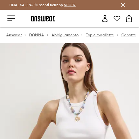
FINAL SALE % Più sconti nell'app
Risparmia con Answear Club >
SCOPRI
Answear
DONNA
Abbigliamento
Top e magliette
Canotte