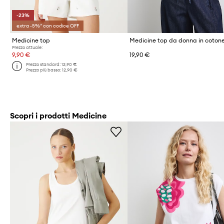
-23%
extra -5%* con codice OFF
Medicine top
Medicine top da donna in coton
Prezzo attuale:
9,90 €
19,90 €
Prezzo standard:
12,90 €
Prezzo più basso:
12,90 €
Scopri i prodotti Medicine