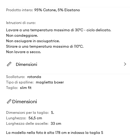
Prodotto intero
:
95% Cotone, 5% Elastano
Istruzioni di cura
:
Lavare a una temperatura massima di 30°C - ciclo delicato.
Non candeggiare.
Non asciugare in asciugatrice.
Stirare a una temperatura massima di 110°C.
Non lavare a secco.
Dimensioni
Scollatura
:
rotonda
Tipo di spalline
:
maglietta boxer
Taglio
:
slim fit
Dimensioni
Dimensioni per la taglia
:
S.
Lunghezza
:
56,5 cm
Larghezza delle ascelle
:
33 cm
La modella nella foto è alta 178 cm e indossa la taglia S