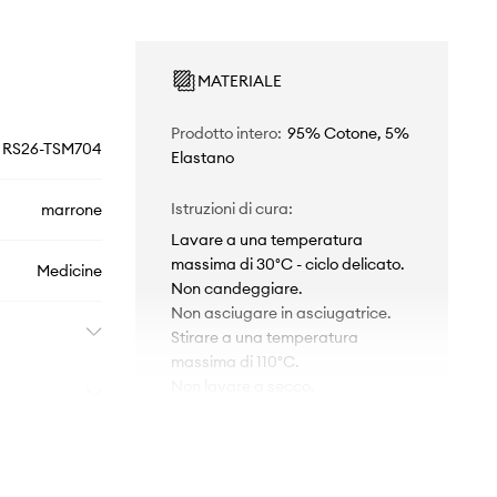
MATERIALE
Prodotto intero
:
95% Cotone, 5%
RS26-TSM704
Elastano
Istruzioni di cura
:
marrone
Lavare a una temperatura
massima di 30°C - ciclo delicato.
Medicine
Non candeggiare.
Non asciugare in asciugatrice.
Stirare a una temperatura
massima di 110°C.
Non lavare a secco.
TAGLIO