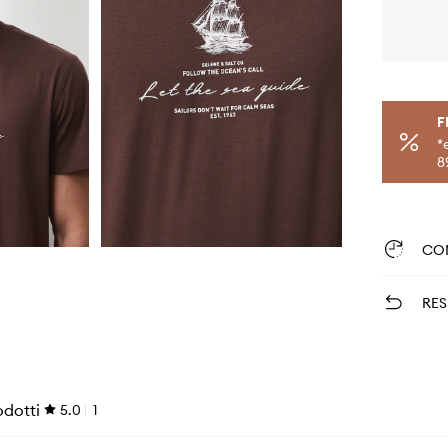
F
*
8
CO
RES
odotti
5.0
1