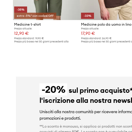
-35%
extra -5%* con codice OFF
-33%
Medicine t-shirt
Medicine polo da uomo in lino
Prezzo attuale:
Prezzo attuale:
12,90 €
17,90 €
Prezzo standard:
19,90 €
Prezzo standard:
26,90 €
Prezzo più basso nei 30 giorni precedenti alla
Prezzo più basso nei 30 giorni precedenti a
promozione:
19,90 €
promozione:
26,90 €
-20%
sul primo acquisto
l'iscrizione alla nostra news
Unisciti alla nostra comunità per ricevere informa
promozioni e prodotti.
**Lo sconto è monouso, si applica ai prodotti non scont
acquisti di almeno 80€. Lo sconto non è cumulabile co