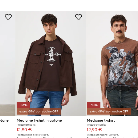
antisce comfort e
i
dello versatile
carattere alla
 traspirabilità del
-35%
-43%
extra -5%* con codice OFF
extra -5%* con codice OFF
otone
Medicine t-shirt in cotone
Medicine t-shirt
Prezzo attuale:
Prezzo attuale:
12,90 €
12,90 €
Prezzo standard:
24,90 €
Prezzo standard:
22,90 €