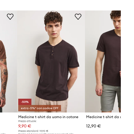
Scollatura
:
rotonda
Tipo di manica
:
classica
Taglio
:
slim fit
DIMENSIONI
Dimensioni per la taglia
:
M.
Larghezza delle ascelle
:
49,5 cm
Il modello nella foto è alto 191 cm e
indossa la taglia L
Taglia standard
Raccomandiamo di scegliere la
taglia che si indossa normalmente.
-50%
extra -5%* con codice OFF
Visualizza le dimensioni del
prodotto
Medicine t-shirt da uomo in cotone
Medicine t-shirt da uomo in
Prezzo attuale:
9,90 €
12,90 €
Prezzo standard:
19,90 €