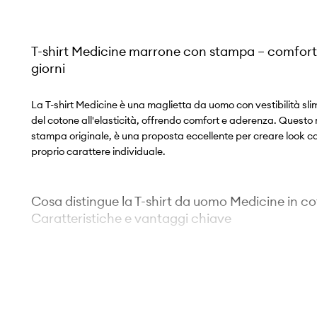
T-shirt Medicine marrone con stampa – comfort e st
giorni
La T-shirt Medicine è una maglietta da uomo con vestibilità sli
del cotone all'elasticità, offrendo comfort e aderenza. Questo 
stampa originale, è una proposta eccellente per creare look cas
proprio carattere individuale.
Cosa distingue la T-shirt da uomo Medicine in c
Caratteristiche e vantaggi chiave
Vestibilità slim fit
che valorizza delicatamente la silhouet
moderno