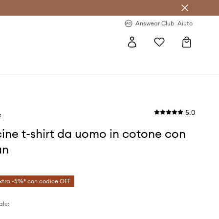
o sul primo acquisto >
Novità regolari >
Answear Club
Aiuto
5.0
e
ine t-shirt da uomo in cotone con
an
xtra -5%* con codice OFF
ale: