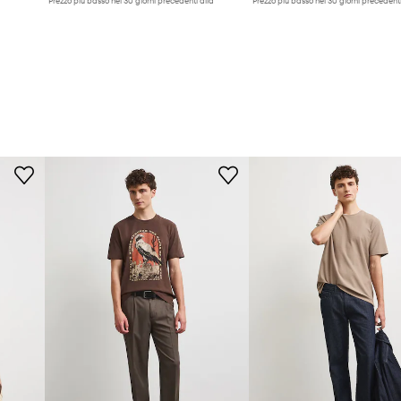
Prezzo più basso nei 30 giorni precedenti alla
Prezzo più basso nei 30 giorni precedenti
promozione:
19,90 €
promozione:
22,90 €