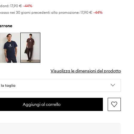
ndard:
17,90 €
-44%
basso nei 30 giorni precedenti alla promozione:
17,90 €
 -44%
marrone
Visualizza le dimensioni del prodotto
 la taglia
Aggiungi al carrello