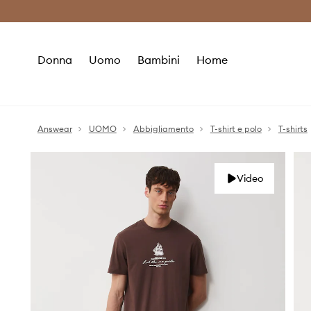
Premium Fashion Benefits
Risparmia c
Donna
Uomo
Bambini
Home
Answear
UOMO
Abbigliamento
T-shirt e polo
T-shirts
Video