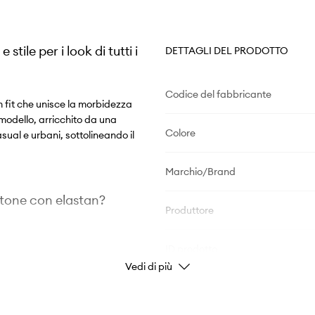
ile per i look di tutti i
DETTAGLI DEL PRODOTTO
Codice del fabbricante
m fit che unisce la morbidezza
modello, arricchito da una
Colore
ual e urbani, sottolineando il
Marchio/Brand
otone con elastan?
Produttore
ID prodotto
Vedi di più
te, per un look