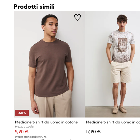
Morbido tessuto in maglia di cotone con elastan
che gar
Prodotti simili
aderenza
Stile casual
, perfetto per creare outfit comodi e quotidian
Classica manica corta e scollo rotondo
che rendono il mo
Stampa d'impatto con scritta
che aggiunge un tocco di 
maglietta
Struttura in single jersey
che favorisce la morbidezza e la
tessuto
-50%
Medicine t-shirt da uomo in cotone
Medicine t-shirt da uomo in c
Prezzo attuale:
9,90 €
17,90 €
Prezzo standard:
19,90 €