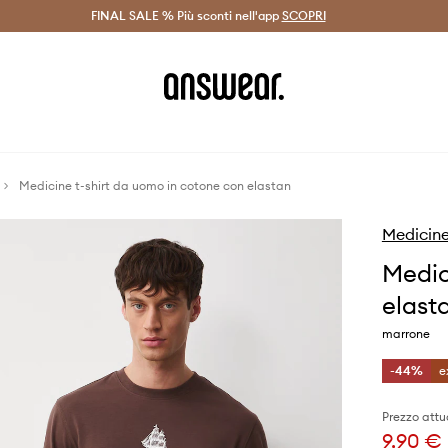
on Answear Club >
FINAL SALE % Più sconti nell'app
Spedizione entro 24 ore >
SCOPRI
-20% di scont
Medicine t-shirt da uomo in cotone con elastan
Medicin
Medic
elast
marrone
-44%
e
Prezzo attu
9,90 €