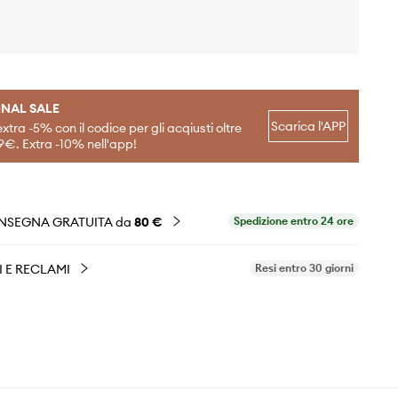
INAL SALE
Scarica l'APP
extra -5% con il codice per gli acqiusti oltre
9€. Extra -10% nell'app!
NSEGNA GRATUITA da
80 €
Spedizione entro 24 ore
I E RECLAMI
Resi entro 30 giorni