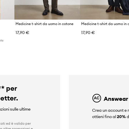
Medicine t-shirt da uomo in cotone
Medicine t-shirt da uomo in 
17,90 €
17,90 €
lla
** per
letter.
Answear
zioni sulle ultime
Crea un account e r
ottieni fino al
20%
d
ati ed è valido per
n altre promozioni e