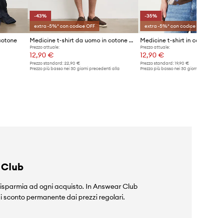
-43%
-35%
extra -5%* con codice OFF
extra -5%* con codice OFF
cotone
Medicine t-shirt da uomo in cotone con elastan
Medicine t-shirt in cotone
Prezzo attuale:
Prezzo attuale:
12,90 €
12,90 €
Prezzo standard:
22,90 €
Prezzo standard:
19,90 €
Prezzo più basso nei 30 giorni precedenti alla
Prezzo più basso nei 30 giorni preceden
promozione:
22,90 €
promozione:
19,90 €
 Club
isparmia ad ogni acquisto. In Answear Club
i sconto permanente dai prezzi regolari.