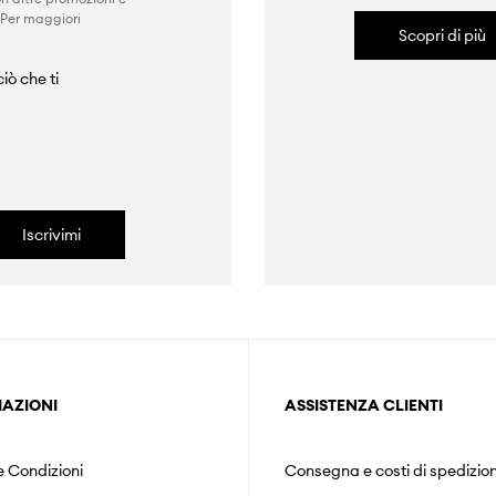
 Per maggiori
Scopri di più
iò che ti
Iscrivimi
AZIONI
ASSISTENZA CLIENTI
e Condizioni
Consegna e costi di spedizio