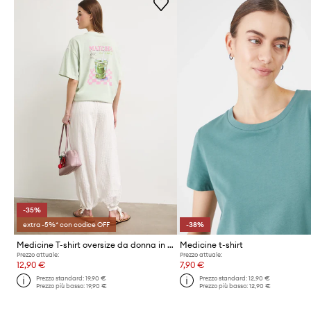
-35%
extra -5%* con codice OFF
-38%
Medicine T-shirt oversize da donna in cotone
Medicine t-shirt
Prezzo attuale:
Prezzo attuale:
12,90 €
7,90 €
Prezzo standard:
19,90 €
Prezzo standard:
12,90 €
Prezzo più basso:
19,90 €
Prezzo più basso:
12,90 €