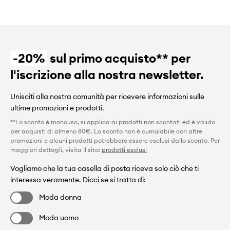
-20%
sul primo acquisto** per
l'iscrizione alla nostra newsletter.
Unisciti alla nostra comunità per ricevere informazioni sulle
ultime promozioni e prodotti.
**Lo sconto è monouso, si applica ai prodotti non scontati ed è valido
per acquisti di almeno 80€. Lo sconto non è cumulabile con altre
promozioni e alcuni prodotti potrebbero essere esclusi dallo sconto. Per
maggiori dettagli, visita il sito:
prodotti esclusi
Vogliamo che la tua casella di posta riceva solo ciò che ti
interessa veramente. Dicci se si tratta di:
Moda donna
Moda uomo