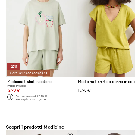
-27%
extra -5%* con codice OFF
Medicine t-shirt in cotone
Medicine t-shirt da donna in cot
Prezzo attuale:
12,90 €
15,90 €
Prezzo standard:
22,90 €
Prezzo più basso:
17,90 €
Scopri i prodotti Medicine