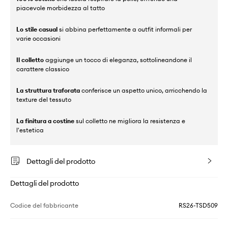
piacevole morbidezza al tatto
Lo stile casual
si abbina perfettamente a outfit informali per
varie occasioni
Il colletto
aggiunge un tocco di eleganza, sottolineandone il
carattere classico
La struttura traforata
conferisce un aspetto unico, arricchendo la
texture del tessuto
La finitura a costine
sul colletto ne migliora la resistenza e
l'estetica
Dettagli del prodotto
Dettagli del prodotto
Codice del fabbricante
RS26-TSD509