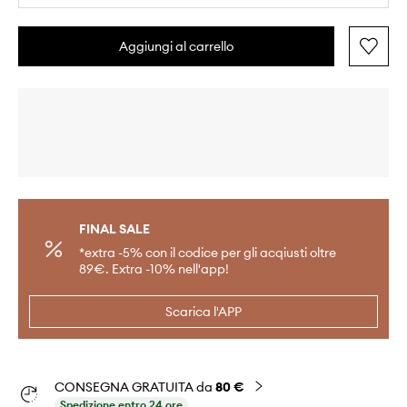
Aggiungi al carrello
FINAL SALE
*extra -5% con il codice per gli acqiusti oltre
89€. Extra -10% nell'app!
Scarica l'APP
CONSEGNA GRATUITA da
80 €
Spedizione entro 24 ore