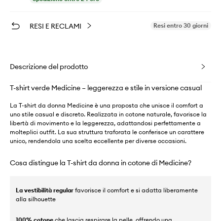
RESI E RECLAMI
Resi entro 30 giorni
Descrizione del prodotto
T-shirt verde Medicine – leggerezza e stile in versione casual
La T-shirt da donna Medicine è una proposta che unisce il comfort a
uno stile casual e discreto. Realizzata in cotone naturale, favorisce la
libertà di movimento e la leggerezza, adattandosi perfettamente a
molteplici outfit. La sua struttura traforata le conferisce un carattere
unico, rendendola una scelta eccellente per diverse occasioni.
Cosa distingue la T-shirt da donna in cotone di Medicine?
La vestibilità regular
favorisce il comfort e si adatta liberamente
alla silhouette
100% cotone
che lascia respirare la pelle, offrendo una