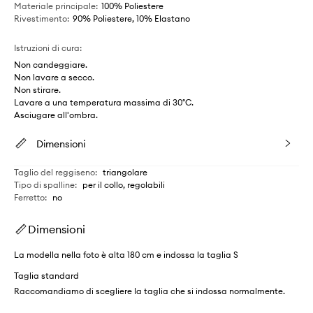
Materiale principale
:
100% Poliestere
Rivestimento
:
90% Poliestere, 10% Elastano
Istruzioni di cura
:
Non candeggiare.
Non lavare a secco.
Non stirare.
Lavare a una temperatura massima di 30°C.
Asciugare all'ombra.
Dimensioni
Taglio del reggiseno
:
triangolare
Tipo di spalline
:
per il collo, regolabili
Ferretto
:
no
Dimensioni
La modella nella foto è alta 180 cm e indossa la taglia S
Taglia standard
Raccomandiamo di scegliere la taglia che si indossa normalmente.