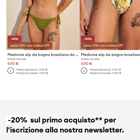
-44%
-44%
extra -5%* con codice OFF
extra -5%* con codice OFF
Medicine slip da bagno brasiliano da donna
Prezzo attuale:
Prezzo attuale:
9,90 €
9,90 €
Prezzo standard:
17,90 €
Prezzo standard:
17,90 €
Prezzo più basso:
17,90 €
Prezzo più basso:
17,90 €
-20%
sul primo acquisto** per
l'iscrizione alla nostra newsletter.