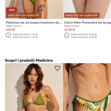
-44%
extra -5%* con codice OFF
extra -5%* con codice OFF
Medicine slip da bagno brasiliano da donna
Prezzo attuale:
Prezzo attuale:
9,90 €
32,99 €
Prezzo standard:
17,90 €
Prezzo standard:
49,90 €
Prezzo più basso:
17,90 €
Prezzo più basso:
33,99 €
Scopri i prodotti Medicine