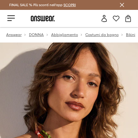
FINAL SALE % Più sconti nell'app
Risparmia con Answear Club >
SCOPRI
Answear
DONNA
Abbigliamento
Costumi da bagno
Bikini