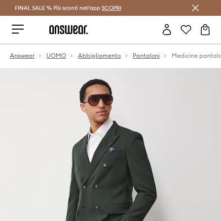
FINAL SALE % Più sconti nell'app
Risparmia con Answear Club >
SCOPRI
Answear
UOMO
Abbigliamento
Pantaloni