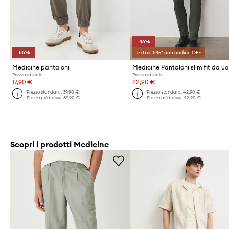
-46%
-55%
extra -5%* con codice OFF
Medicine pantaloni
Prezzo attuale:
Prezzo attuale:
17,90 €
22,90 €
Prezzo standard:
39,90 €
Prezzo standard:
42,90 €
Prezzo più basso:
39,90 €
Prezzo più basso:
42,90 €
Scopri i prodotti Medicine