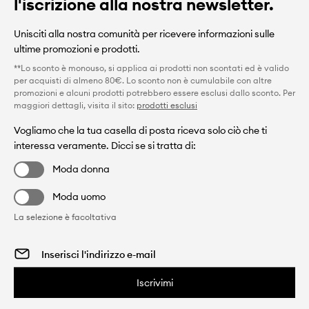
l'iscrizione alla nostra newsletter.
Unisciti alla nostra comunità per ricevere informazioni sulle
ultime promozioni e prodotti.
**Lo sconto è monouso, si applica ai prodotti non scontati ed è valido
per acquisti di almeno 80€. Lo sconto non è cumulabile con altre
promozioni e alcuni prodotti potrebbero essere esclusi dallo sconto. Per
maggiori dettagli, visita il sito:
prodotti esclusi
Vogliamo che la tua casella di posta riceva solo ciò che ti
interessa veramente. Dicci se si tratta di:
Moda donna
Moda uomo
La selezione è facoltativa
Iscrivimi