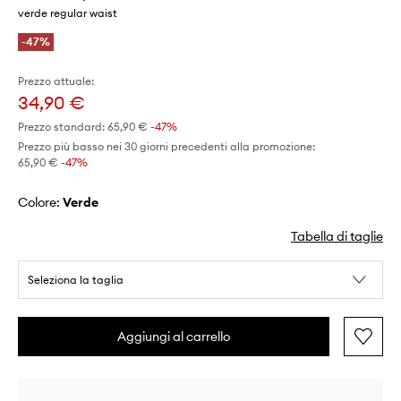
verde regular waist
-47%
Prezzo attuale:
34,90 €
Prezzo standard:
65,90 €
-47%
Prezzo più basso nei 30 giorni precedenti alla promozione:
65,90 €
 -47%
Colore:
verde
Tabella di taglie
Seleziona la taglia
Aggiungi al carrello