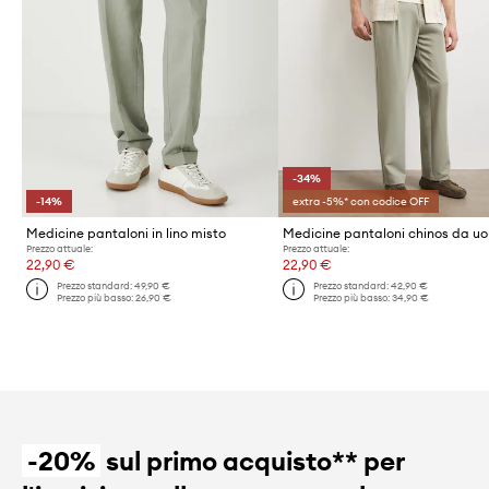
-34%
-14%
extra -5%* con codice OFF
Medicine pantaloni in lino misto
Prezzo attuale:
Prezzo attuale:
22,90 €
22,90 €
Prezzo standard:
49,90 €
Prezzo standard:
42,90 €
Prezzo più basso:
26,90 €
Prezzo più basso:
34,90 €
-20%
sul primo acquisto** per