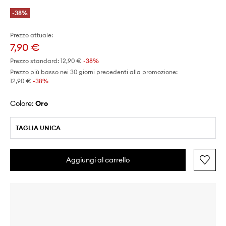
-38%
Prezzo attuale:
7,90 €
Prezzo standard:
12,90 €
-38%
Prezzo più basso nei 30 giorni precedenti alla promozione:
12,90 €
 -38%
Colore:
oro
TAGLIA UNICA
Aggiungi al carrello