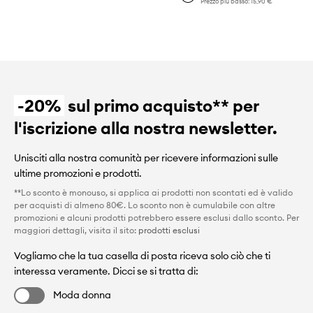
Prezzo più basso:
15,90 €
-20%
sul primo acquisto** per
l'iscrizione alla nostra newsletter.
Unisciti alla nostra comunità per ricevere informazioni sulle
ultime promozioni e prodotti.
**Lo sconto è monouso, si applica ai prodotti non scontati ed è valido
per acquisti di almeno 80€. Lo sconto non è cumulabile con altre
promozioni e alcuni prodotti potrebbero essere esclusi dallo sconto. Per
maggiori dettagli, visita il sito:
prodotti esclusi
Vogliamo che la tua casella di posta riceva solo ciò che ti
interessa veramente. Dicci se si tratta di:
Moda donna