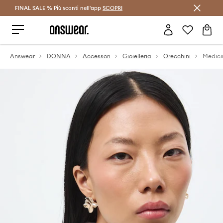
FINAL SALE % Più sconti nell'app
Risparmia con Answear Club >
SCOPRI
Answear
DONNA
Accessori
Gioielleria
Orecchini
Medici