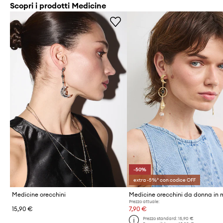
Scopri i prodotti Medicine
-50%
extra -5%* con codice OFF
Medicine orecchini
Prezzo attuale:
15,90 €
7,90 €
Prezzo standard:
15,90 €