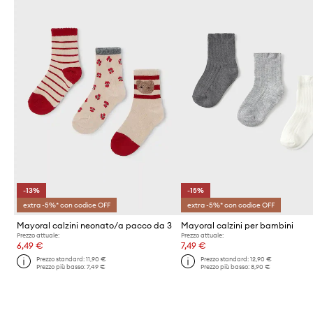
-13%
-15%
extra -5%* con codice OFF
extra -5%* con codice OFF
Mayoral calzini neonato/a pacco da 3
Mayoral calzini per bambini
Prezzo attuale:
Prezzo attuale:
6,49 €
7,49 €
Prezzo standard:
11,90 €
Prezzo standard:
12,90 €
Prezzo più basso:
7,49 €
Prezzo più basso:
8,90 €