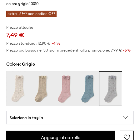
colore grigio 10010
extra -5%* con codice OFF
Prezzo attuale:
7,49 €
Prezzo standard:
12,90 €
-41%
Prezzo più basso nei 30 giorni precedenti alla promozione:
7,99 €
 -6%
Colore:
grigio
Seleziona la taglia
Aggiungi al carrello