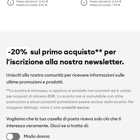
Prezzo standard:
12,90 €
Prezzo standard:
12,90 €
Prezzo più basso:
8,90 €
Prezzo più basso:
7,99 €
-20%
sul primo acquisto** per
l'iscrizione alla nostra newsletter.
Unisciti alla nostra comunità per ricevere informazioni sulle
ultime promozioni e prodotti.
**Lo sconto è monouso, si applica ai prodotti non scontati ed è valido
per acquisti di almeno 80€. Lo sconto non è cumulabile con altre
promozioni e alcuni prodotti potrebbero essere esclusi dallo sconto. Per
maggiori dettagli, visita il sito:
prodotti esclusi
Vogliamo che la tua casella di posta riceva solo ciò che ti
interessa veramente. Dicci se si tratta di:
Moda donna