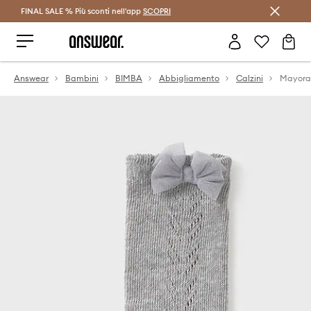
FINAL SALE % Più sconti nell'app
Risparmia con Answear Club >
SCOPRI
Answear
Bambini
BIMBA
Abbigliamento
Calzini
Mayoral