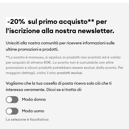
-20%
sul primo acquisto** per
l'iscrizione alla nostra newsletter.
Unisciti alla nostra comunità per ricevere informazioni sulle
ultime promozioni e prodotti.
**Lo sconto è monouso, si applica ai prodotti non scontati ed è valido
per acquisti di almeno 80€. Lo sconto non è cumulabile con altre
promozioni e alcuni prodotti potrebbero essere esclusi dallo sconto. Per
maggiori dettagli, visita il sito:
prodotti esclusi
Vogliamo che la tua casella di posta riceva solo ciò che ti
interessa veramente. Dicci se si tratta di:
Moda donna
Moda uomo
La selezione è facoltativa