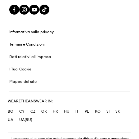
Informativa sulla privacy
Termini e Condizioni
Dati relativi all'impresa
I Tuoi Cookie
Mappa del sito
WEARETHEANSWEAR IN:
BG
CY
CZ
GR
HR
HU
IT
PL
RO
SI
SK
UA
UA(RU)
Il contenuto di questo sito web è protetto da diritto d'autore e appartiene