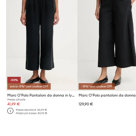
-50%
extra -5%* con codice OFF
-15%* con codice OFF
Marc O'Polo Pantaloni da donna in lyocell
Prezzo attuale:
41,99 €
129,90 €
Prezzo standard:
83,99 €
Prezzo più basso:
83,99 €