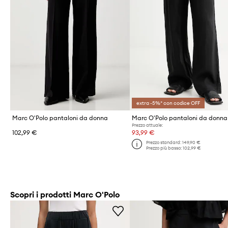
extra -5%* con codice OFF
Marc O'Polo pantaloni da donna
Prezzo attuale:
102,99 €
93,99 €
Prezzo standard:
149,90 €
Prezzo più basso:
102,99 €
Scopri i prodotti Marc O'Polo