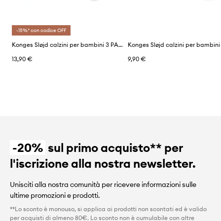
-15%* con codice OFF
Konges Sløjd calzini per bambini 3 PACK JACQUARD SOCKS
13,90 €
9,90 €
-20%
sul primo acquisto** per
l'iscrizione alla nostra newsletter.
Unisciti alla nostra comunità per ricevere informazioni sulle
ultime promozioni e prodotti.
**Lo sconto è monouso, si applica ai prodotti non scontati ed è valido
per acquisti di almeno 80€. Lo sconto non è cumulabile con altre