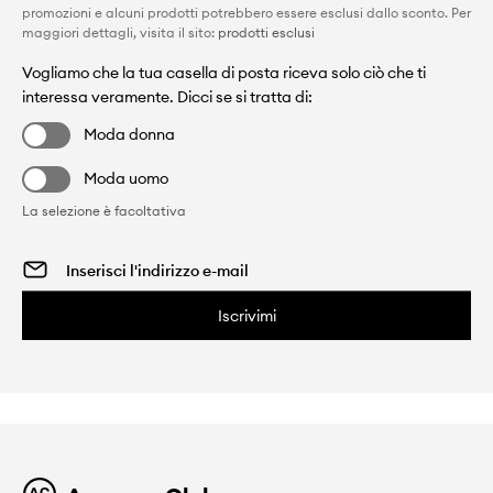
promozioni e alcuni prodotti potrebbero essere esclusi dallo sconto. Per
maggiori dettagli, visita il sito:
prodotti esclusi
Vogliamo che la tua casella di posta riceva solo ciò che ti
interessa veramente. Dicci se si tratta di:
Moda donna
Moda uomo
La selezione è facoltativa
Iscrivimi