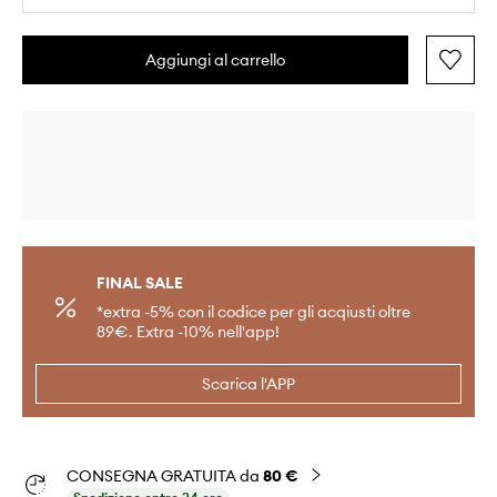
Aggiungi al carrello
FINAL SALE
*extra -5% con il codice per gli acqiusti oltre
89€. Extra -10% nell'app!
Scarica l'APP
CONSEGNA GRATUITA da
80 €