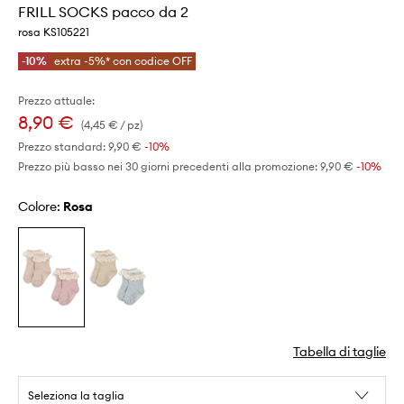
FRILL SOCKS pacco da 2
rosa KS105221
-10%
extra -5%* con codice OFF
Prezzo attuale:
8,90 €
(4,45 € / pz)
Prezzo standard:
9,90 €
-10%
Prezzo più basso nei 30 giorni precedenti alla promozione:
9,90 €
 -10%
Colore:
rosa
Tabella di taglie
Seleziona la taglia