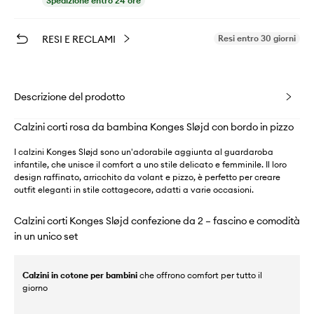
Spedizione entro 24 ore
RESI E RECLAMI
Resi entro 30 giorni
Descrizione del prodotto
Calzini corti rosa da bambina Konges Sløjd con bordo in pizzo
I calzini Konges Sløjd sono un'adorabile aggiunta al guardaroba
infantile, che unisce il comfort a uno stile delicato e femminile. Il loro
design raffinato, arricchito da volant e pizzo, è perfetto per creare
outfit eleganti in stile cottagecore, adatti a varie occasioni.
Calzini corti Konges Sløjd confezione da 2 – fascino e comodità
in un unico set
Calzini in cotone per bambini
che offrono comfort per tutto il
giorno