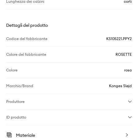
Lunghezza dei calzini
corti
Dettagli del prodotto
Codice del fabbricante
KS105221.PPY2
Colore del fabbricante
ROSETTE
Colore
rosa
Marchio/Brand
Konges Sløjd
Produttore
ID prodotto
Materiale