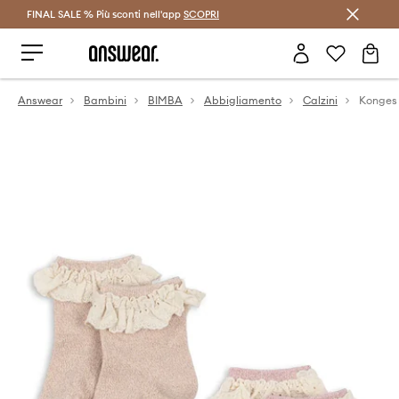
FINAL SALE % Più sconti nell'app
Risparmia con Answear Club >
SCOPRI
Answear
Bambini
BIMBA
Abbigliamento
Calzini