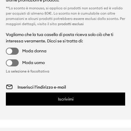
ultime promozioni e prodotti.
**Lo sconto è monouso, si applica ai prodotti non scontati ed è valido
per acquisti di almeno 80€. Lo sconto non è cumulabile con altre
promozioni e alcuni prodotti potrebbero essere esclusi dallo sconto. Per
maggiori dettagli, visita il sito:
prodotti esclusi
Vogliamo che la tua casella di posta riceva solo ciò che ti
interessa veramente. Dicci se si tratta di:
Moda donna
Moda uomo
La selezione è facoltativa
Iscrivimi