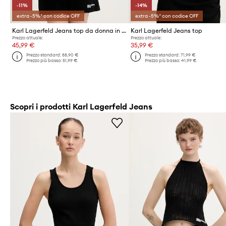
-11%
-14%
extra -5%* con codice OFF
extra -5%* con codice OFF
Karl Lagerfeld Jeans top da donna in cotone
Karl Lagerfeld Jeans top
Prezzo attuale:
Prezzo attuale:
45,99 €
35,99 €
Prezzo standard:
88,90 €
Prezzo standard:
71,99 €
Prezzo più basso:
51,99 €
Prezzo più basso:
41,99 €
Scopri i prodotti Karl Lagerfeld Jeans