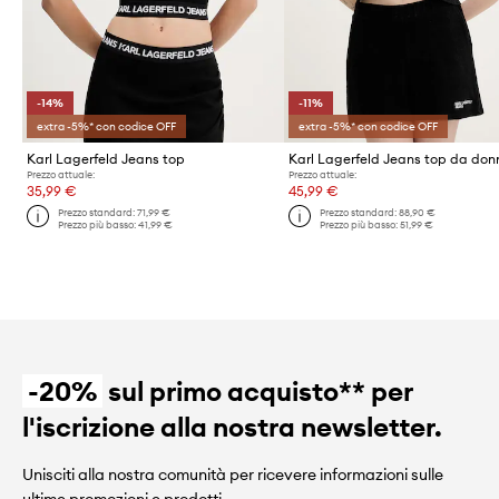
-14%
-11%
extra -5%* con codice OFF
extra -5%* con codice OFF
Karl Lagerfeld Jeans top
Prezzo attuale:
Prezzo attuale:
35,99 €
45,99 €
Prezzo standard:
71,99 €
Prezzo standard:
88,90 €
Prezzo più basso:
41,99 €
Prezzo più basso:
51,99 €
-20%
sul primo acquisto** per
l'iscrizione alla nostra newsletter.
Unisciti alla nostra comunità per ricevere informazioni sulle