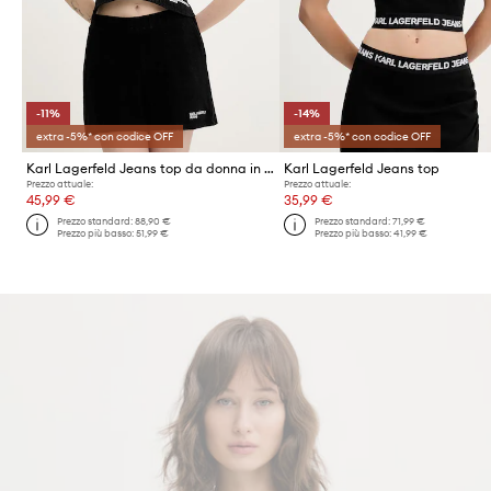
-11%
-14%
extra -5%* con codice OFF
extra -5%* con codice OFF
Karl Lagerfeld Jeans top da donna in cotone
Karl Lagerfeld Jeans top
Prezzo attuale:
Prezzo attuale:
45,99 €
35,99 €
Prezzo standard:
88,90 €
Prezzo standard:
71,99 €
Prezzo più basso:
51,99 €
Prezzo più basso:
41,99 €