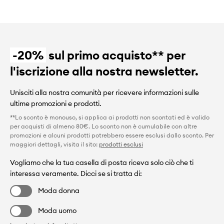
-20%
sul primo acquisto** per
l'iscrizione alla nostra newsletter.
Unisciti alla nostra comunità per ricevere informazioni sulle
ultime promozioni e prodotti.
**Lo sconto è monouso, si applica ai prodotti non scontati ed è valido
per acquisti di almeno 80€. Lo sconto non è cumulabile con altre
promozioni e alcuni prodotti potrebbero essere esclusi dallo sconto. Per
maggiori dettagli, visita il sito:
prodotti esclusi
Vogliamo che la tua casella di posta riceva solo ciò che ti
interessa veramente. Dicci se si tratta di:
Moda donna
Moda uomo