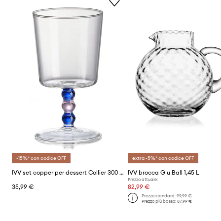
-15%* con codice OFF
extra -5%* con codice OFF
IVV set copper per dessert Collier 300 ml pacco da 2
IVV brocca Glu Ball 1,45 L
Prezzo attuale:
35,99 €
82,99 €
Prezzo standard:
99,99 €
Prezzo più basso:
87,99 €