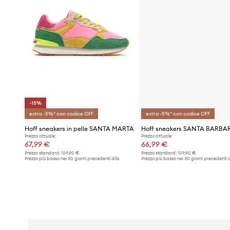
-15%
extra -5%* con codice OFF
extra -5%* con codice OFF
Hoff sneakers in pelle SANTA MARTA
Hoff sneakers SANTA BARBA
Prezzo attuale:
Prezzo attuale:
67,99 €
66,99 €
Prezzo standard:
109,90 €
Prezzo standard:
109,90 €
Prezzo più basso nei 30 giorni precedenti alla
Prezzo più basso nei 30 giorni precedenti a
promozione:
79,99 €
promozione:
69,99 €