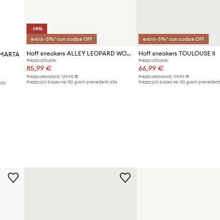
-14%
extra -5%* con codice OFF
extra -5%* con codice OFF
Hoff sneakers ALLEY LEOPARD WOMAN
Hoff sneakers TOULOUSE II
A MARTA
Prezzo attuale:
Prezzo attuale:
85,99 €
66,99 €
Prezzo standard:
129,90 €
Prezzo standard:
119,90 €
Prezzo più basso nei 30 giorni precedenti alla
Prezzo più basso nei 30 giorni precedenti
lla
promozione:
100,99 €
promozione:
69,99 €