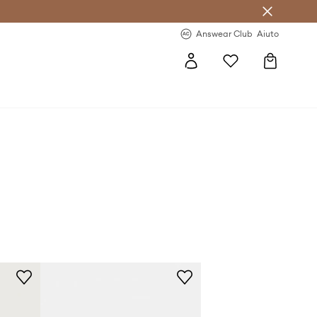
o sul primo acquisto >
Novità regolari >
Answear Club
Aiuto