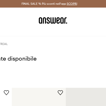
on Answear Club >
FINAL SALE % Più sconti nell'app
Spedizione entro 24 ore >
SCOPRI
-20% di scont
TREAL
te disponibile