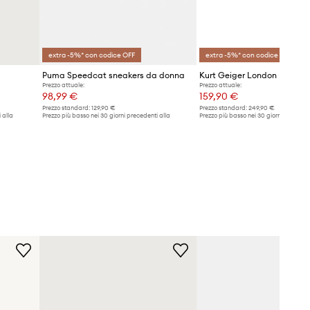
extra -5%* con codice OFF
extra -5%* con codice OFF
Puma Speedcat sneakers da donna
Prezzo attuale:
Prezzo attuale:
98,99 €
159,90 €
Prezzo standard:
129,90 €
Prezzo standard:
249,90 €
 alla
Prezzo più basso nei 30 giorni precedenti alla
Prezzo più basso nei 30 giorni preceden
promozione:
102,99 €
promozione:
169,90 €