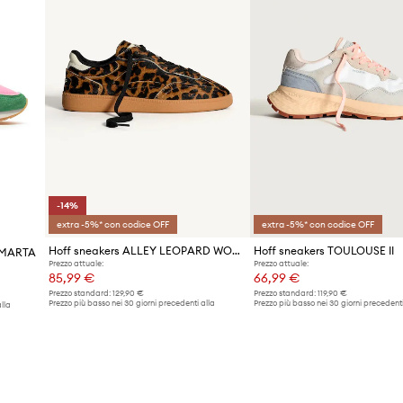
-14%
extra -5%* con codice OFF
extra -5%* con codice OFF
Hoff sneakers ALLEY LEOPARD WOMAN
Hoff sneakers TOULOUSE II
A MARTA
Prezzo attuale:
Prezzo attuale:
85,99 €
66,99 €
Prezzo standard:
129,90 €
Prezzo standard:
119,90 €
Prezzo più basso nei 30 giorni precedenti alla
Prezzo più basso nei 30 giorni precedenti
lla
promozione:
100,99 €
promozione:
69,99 €