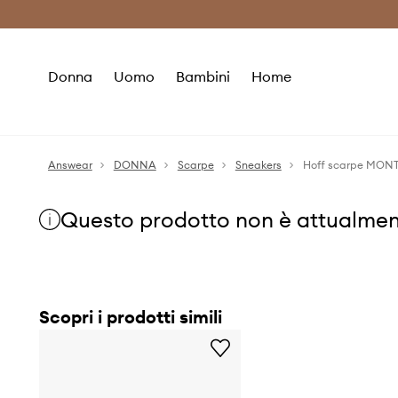
Premium Fashion Benefits
Risparmia c
Donna
Uomo
Bambini
Home
Answear
DONNA
Scarpe
Sneakers
Hoff scarpe MON
Questo prodotto non è attualmen
Scopri i prodotti simili