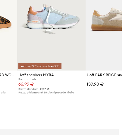
extra -5%* con codice OFF
Hoff sneakers ALLEY LEOPARD WOMAN
Hoff sneakers MYRA
Hoff PARK BEIGE sneakers
Prezzo attuale:
66,99 €
139,90 €
Prezzo standard:
99,90 €
 alla
Prezzo più basso nei 30 giorni precedenti alla
promozione:
69,99 €