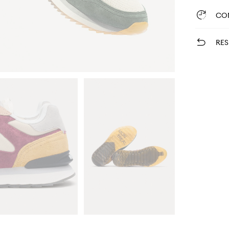
CO
RES