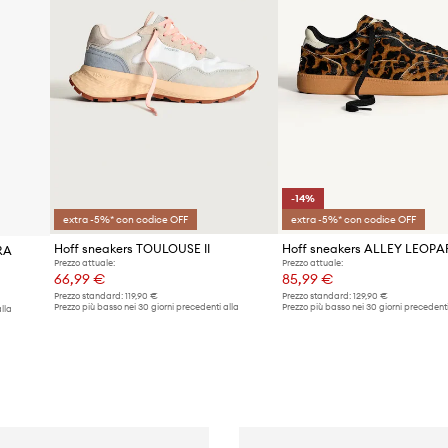
-14%
extra -5%* con codice OFF
extra -5%* con codice OFF
Hoff sneakers TOULOUSE II
RA
Prezzo attuale:
Prezzo attuale:
66,99 €
85,99 €
Prezzo standard:
119,90 €
Prezzo standard:
129,90 €
Prezzo più basso nei 30 giorni precedenti alla
Prezzo più basso nei 30 giorni precedenti
lla
promozione:
69,99 €
promozione:
100,99 €