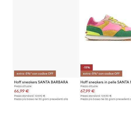
-15%
extra -5%* con codice OFF
extra -5%* con codice OFF
Hoff sneakers SANTA BARBARA
Hoff sneakers in pelle SANT
Prezzo attuale:
Prezzo attuale:
66,99 €
67,99 €
Prezzo standard:
109,90 €
Prezzo standard:
109,90 €
Prezzo più basso nei 30 giorni precedenti alla
Prezzo più basso nei 30 giorni precedenti a
promozione:
69,99 €
promozione:
79,99 €