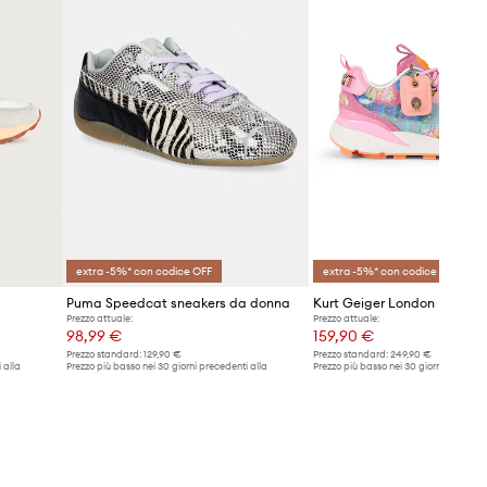
extra -5%* con codice OFF
extra -5%* con codice OFF
Puma Speedcat sneakers da donna
Prezzo attuale:
Prezzo attuale:
98,99 €
159,90 €
Prezzo standard:
129,90 €
Prezzo standard:
249,90 €
 alla
Prezzo più basso nei 30 giorni precedenti alla
Prezzo più basso nei 30 giorni preceden
promozione:
102,99 €
promozione:
169,90 €