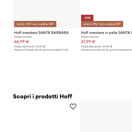
-15%
extra -5%* con codice OFF
extra -5%* con codice OFF
Hoff sneakers SANTA BARBARA
Hoff sneakers in pelle SANT
Prezzo attuale:
Prezzo attuale:
66,99 €
67,99 €
Prezzo standard:
109,90 €
Prezzo standard:
109,90 €
Prezzo più basso nei 30 giorni precedenti alla
Prezzo più basso nei 30 giorni precedenti a
promozione:
69,99 €
promozione:
79,99 €
Scopri i prodotti Hoff