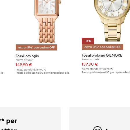
-15%
extra -5%* con codice OFF
extra -5%* con codice OFF
Fossil orologio GILMORE
Fossil orologio
Prezzo attuale:
Prezzo attuale:
159,90 €
149,90 €
Prezzo standard:
189,90 €
Prezzo standard:
189,90 €
Prezzo più basso nei 30 giorni precedenti
lla
Prezzo più basso nei 30 giorni precedenti alla
promozione:
189,90 €
promozione:
159,90 €
** per