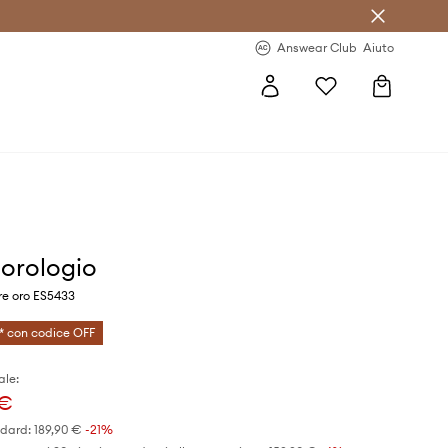
o sul primo acquisto >
Novità regolari >
Answear Club
Aiuto
 orologio
re oro ES5433
* con codice OFF
ale:
 €
ndard:
189,90 €
-21%