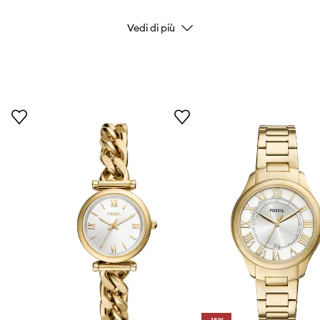
Vedi di più
DETTAGLI DEL PRODOTTO
Codice del fabbricante
Colore del fabbricante
Colore
Marchio/Brand
Produttore
ID prodotto