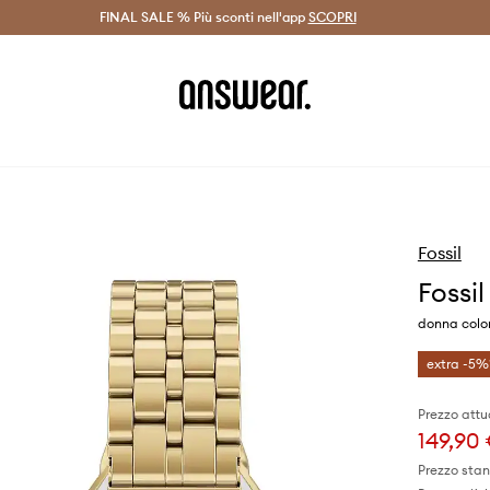
on Answear Club >
FINAL SALE % Più sconti nell'app
Spedizione entro 24 ore >
SCOPRI
-20% di scont
Fossil
Fossil
donna colo
extra -5%
Prezzo attu
149,90
Prezzo sta