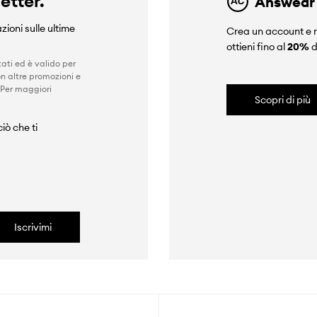
letter.
Answear
zioni sulle ultime
Crea un account e r
ottieni fino al
20%
d
ati ed è valido per
n altre promozioni e
 Per maggiori
Scopri di più
iò che ti
Iscrivimi