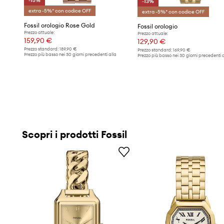
-15%
-13%
extra -5%* con codice OFF
extra -5%* con codice OFF
Fossil orologio Rose Gold
Fossil orologio
Prezzo attuale:
Prezzo attuale:
159,90 €
129,90 €
Prezzo standard:
189,90 €
Prezzo standard:
169,90 €
Prezzo più basso nei 30 giorni precedenti alla
Prezzo più basso nei 30 giorni precedenti a
promozione:
189,90 €
promozione:
149,90 €
Scopri i prodotti Fossil