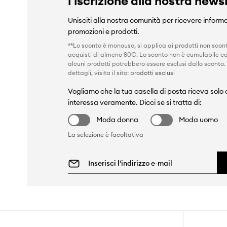
l'iscrizione alla nostra news
Unisciti alla nostra comunità per ricevere informa
promozioni e prodotti.
**Lo sconto è monouso, si applica ai prodotti non scont
acquisti di almeno 80€. Lo sconto non è cumulabile co
alcuni prodotti potrebbero essere esclusi dallo sconto.
dettagli, visita il sito:
prodotti esclusi
Vogliamo che la tua casella di posta riceva solo c
interessa veramente. Dicci se si tratta di:
Moda donna
Moda uomo
La selezione è facoltativa