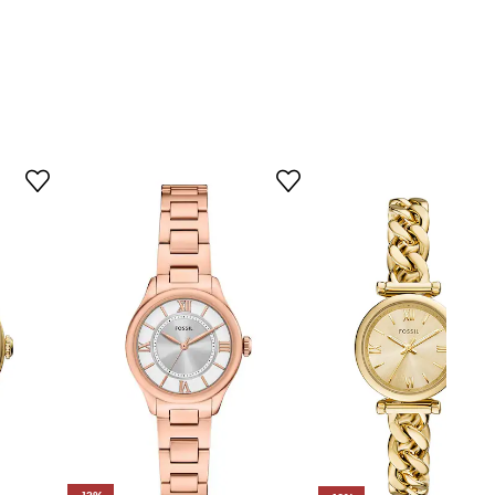
ES5433
Gold
oro
Fossil