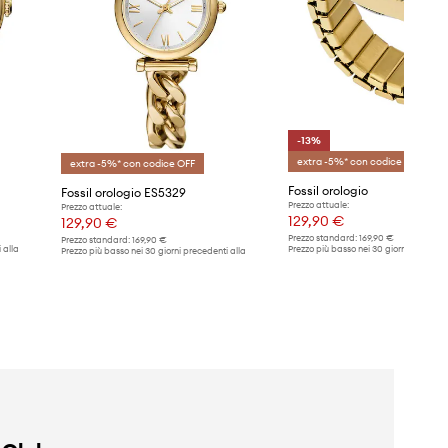
-13%
extra -5%* con codice OFF
extra -5%* con codice OFF
Fossil orologio
Fossil orologio ES5329
Prezzo attuale:
Prezzo attuale:
129,90 €
129,90 €
Prezzo standard:
169,90 €
Prezzo standard:
169,90 €
 alla
Prezzo più basso nei 30 giorni preceden
Prezzo più basso nei 30 giorni precedenti alla
promozione:
149,90 €
promozione:
139,90 €