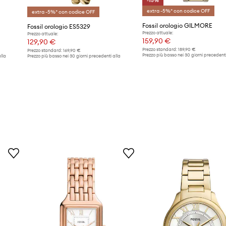
-15%
extra -5%* con codice OFF
extra -5%* con codice OFF
Fossil orologio GILMORE
Fossil orologio ES5329
Prezzo attuale:
Prezzo attuale:
159,90 €
129,90 €
Prezzo standard:
189,90 €
Prezzo standard:
169,90 €
Prezzo più basso nei 30 giorni precedenti
lla
Prezzo più basso nei 30 giorni precedenti alla
promozione:
189,90 €
promozione:
139,90 €