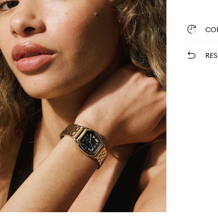
CO
RES