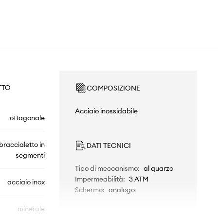
TTO
COMPOSIZIONE
Acciaio inossidabile
ottagonale
braccialetto in
DATI TECNICI
segmenti
Tipo di meccanismo
:
al quarzo
Impermeabilità
:
3 ATM
acciaio inox
Schermo
:
analogo
minerale