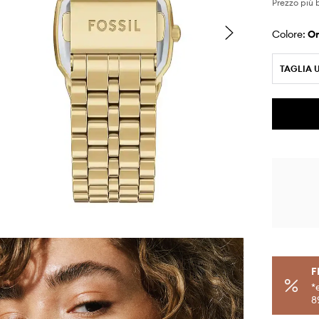
Prezzo più 
Colore:
o
TAGLIA 
F
*
8