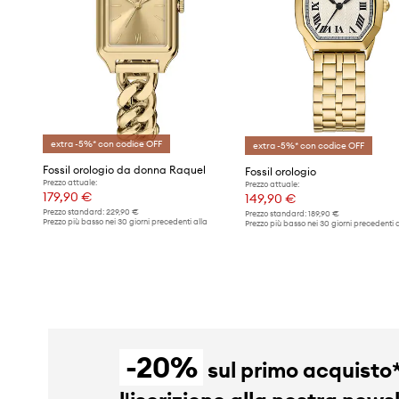
extra -5%* con codice OFF
extra -5%* con codice OFF
Fossil orologio da donna Raquel
Fossil orologio
Prezzo attuale:
Prezzo attuale:
179,90 €
149,90 €
Prezzo standard:
229,90 €
Prezzo standard:
189,90 €
Prezzo più basso nei 30 giorni precedenti alla
Prezzo più basso nei 30 giorni precedenti a
promozione:
189,90 €
promozione:
159,90 €
-20%
sul primo acquisto