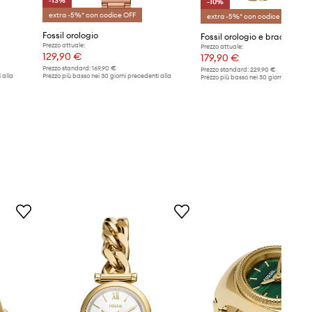
-13%
-10%
extra -5%* con codice OFF
extra -5%* con codice OFF
Fossil orologio
Fossil orologio e bracciale
Prezzo attuale:
Prezzo attuale:
129,90 €
179,90 €
Prezzo standard:
169,90 €
Prezzo standard:
229,90 €
 alla
Prezzo più basso nei 30 giorni precedenti alla
Prezzo più basso nei 30 giorni preceden
promozione:
149,90 €
promozione:
199,90 €