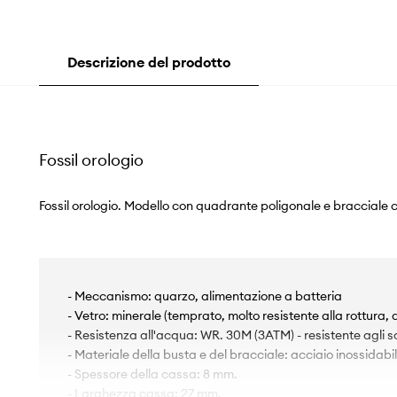
Descrizione del prodotto
Fossil orologio
Fossil orologio. Modello con quadrante poligonale e bracciale 
- Meccanismo: quarzo, alimentazione a batteria
- Vetro: minerale (temprato, molto resistente alla rottura, d
- Resistenza all'acqua: WR. 30M (3ATM) - resistente agli sc
- Materiale della busta e del bracciale: acciaio inossidabil
- Spessore della cassa: 8 mm.
- Larghezza cassa: 27 mm.