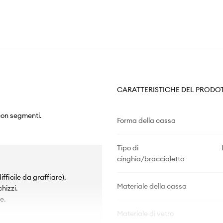
CARATTERISTICHE DEL PRODO
con segmenti.
Forma della cassa
Tipo di
cinghia/braccialetto
ifficile da graffiare).
Materiale della cassa
hizzi.
e.
Materiale di vetro