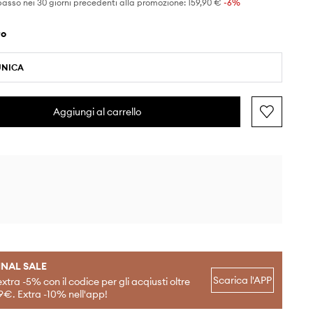
basso nei 30 giorni precedenti alla promozione:
159,90 €
 -6%
ro
UNICA
Aggiungi al carrello
INAL SALE
Scarica l'APP
extra -5% con il codice per gli acqiusti oltre
9€. Extra -10% nell'app!