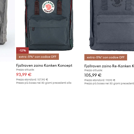
-12%
extra -5%* con codice OFF
extra -5%* con codice OFF
Fjallraven zaino Kanken Koncept
Prezzo attuale:
Prezzo attuale:
93,99 €
105,99 €
Prezzo standard:
107,90 €
Prezzo standard:
119,90 €
Prezzo più basso nei 30 giorni precedenti alla
Prezzo più basso nei 30 giorni precedenti
promozione:
107,90 €
promozione:
93,99 €