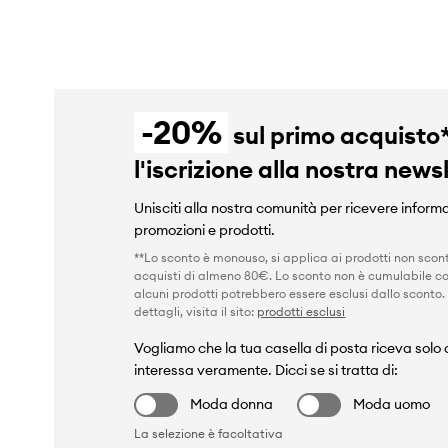
-20%
sul primo acquisto
l'iscrizione alla nostra news
Unisciti alla nostra comunità per ricevere informa
promozioni e prodotti.
**Lo sconto è monouso, si applica ai prodotti non scont
acquisti di almeno 80€. Lo sconto non è cumulabile co
alcuni prodotti potrebbero essere esclusi dallo sconto.
dettagli, visita il sito:
prodotti esclusi
Vogliamo che la tua casella di posta riceva solo c
interessa veramente. Dicci se si tratta di:
Moda donna
Moda uomo
La selezione è facoltativa