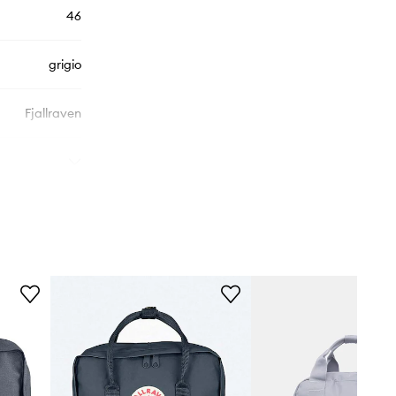
46
grigio
Fjallraven