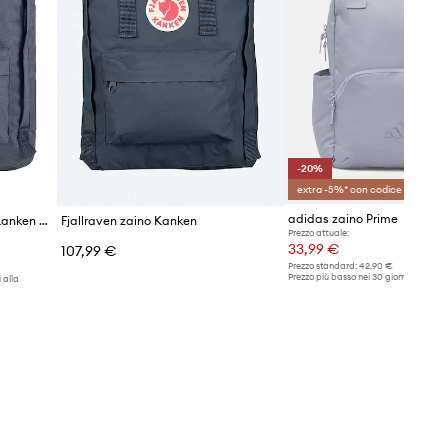
-20%
extra -5%* con codice OFF
adidas zaino Prime
Fjallraven zaino Re-Kanken Kanken Hip Pack
Fjallraven zaino Kanken
Prezzo attuale:
33,99 €
107,99 €
Prezzo standard:
42,90 €
Prezzo più basso nei 30 giorni preceden
 alla
promozione:
42,90 €