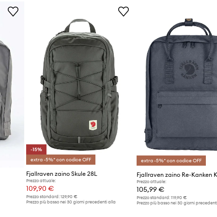
-15%
extra -5%* con codice OFF
extra -5%* con codice OFF
Fjallraven zaino Skule 28L
Prezzo attuale:
Prezzo attuale:
109,90 €
105,99 €
Prezzo standard:
129,90 €
Prezzo standard:
119,90 €
Prezzo più basso nei 30 giorni precedenti alla
Prezzo più basso nei 30 giorni precedenti
promozione:
129,90 €
promozione:
93,99 €