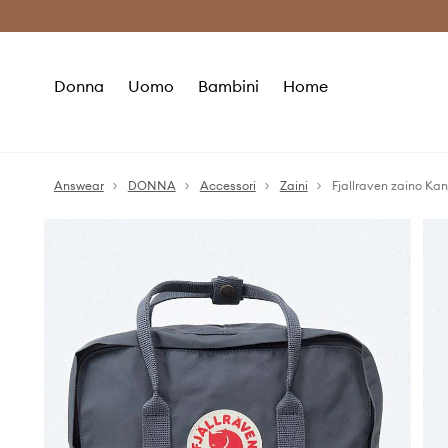
Premium Fashion Benefits
Risparmia c
Donna
Uomo
Bambini
Home
Answear
DONNA
Accessori
Zaini
Fjallraven zaino Ka