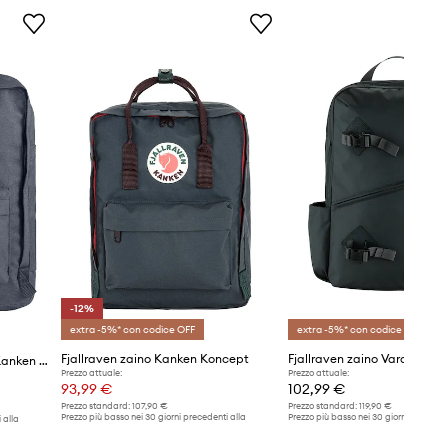
-12%
extra -5%* con codice OFF
extra -5%* con codice OFF
Fjallraven zaino Kanken Koncept
Fjallraven zaino Vardag
Fjallraven zaino Re-Kanken Kanken Hip Pack
Prezzo attuale:
Prezzo attuale:
93,99 €
102,99 €
Prezzo standard:
107,90 €
Prezzo standard:
119,90 €
Prezzo più basso nei 30 giorni precedenti alla
Prezzo più basso nei 30 giorni preceden
 alla
promozione:
107,90 €
promozione:
93,99 €