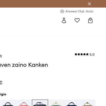
o sul primo acquisto >
Novità regolari >
Answear Club
Aiuto
5.0
en
raven zaino Kanken
 €
grigio