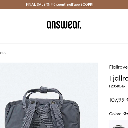
on Answear Club >
FINAL SALE % Più sconti nell'app
Spedizione entro 24 ore >
SCOPRI
-20% di scont
nken
Fjallrav
Fjall
F23510.46
107,99
Colore: