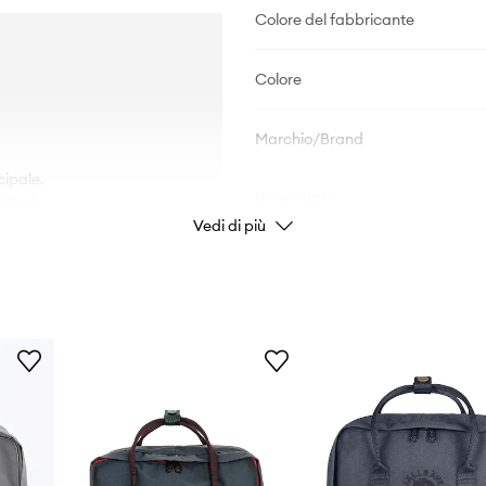
Colore del fabbricante
Colore
Marchio/Brand
cipale.
ID prodotto
al buio.
Vedi di più