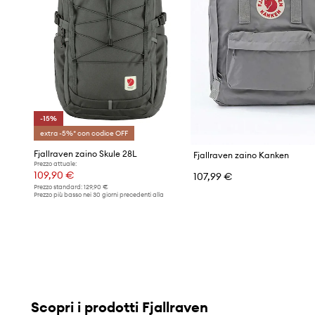
-15%
extra -5%* con codice OFF
Fjallraven zaino Skule 28L
Fjallraven zaino Kanken
Prezzo attuale:
109,90 €
107,99 €
Prezzo standard:
129,90 €
Prezzo più basso nei 30 giorni precedenti alla
promozione:
129,90 €
Scopri i prodotti Fjallraven