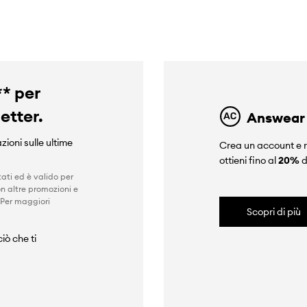
** per
letter.
Answear
zioni sulle ultime
Crea un account e r
ottieni fino al
20%
d
ati ed è valido per
n altre promozioni e
 Per maggiori
Scopri di più
iò che ti