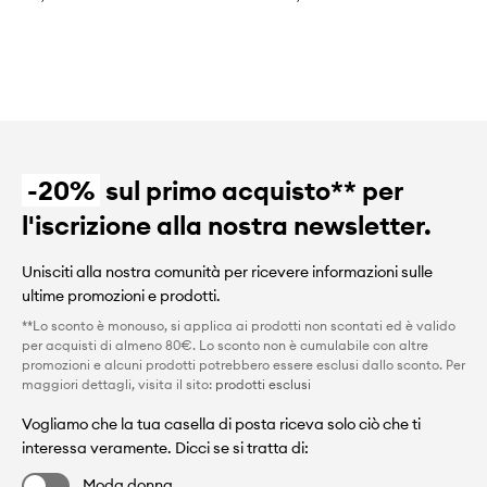
-20%
sul primo acquisto** per
l'iscrizione alla nostra newsletter.
Unisciti alla nostra comunità per ricevere informazioni sulle
ultime promozioni e prodotti.
**Lo sconto è monouso, si applica ai prodotti non scontati ed è valido
per acquisti di almeno 80€. Lo sconto non è cumulabile con altre
promozioni e alcuni prodotti potrebbero essere esclusi dallo sconto. Per
maggiori dettagli, visita il sito:
prodotti esclusi
Vogliamo che la tua casella di posta riceva solo ciò che ti
interessa veramente. Dicci se si tratta di:
Moda donna