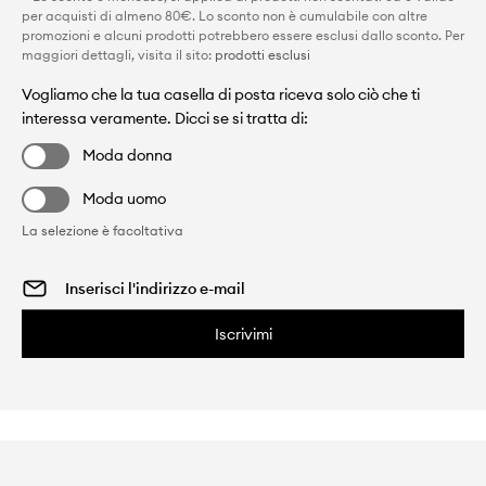
per acquisti di almeno 80€. Lo sconto non è cumulabile con altre
promozioni e alcuni prodotti potrebbero essere esclusi dallo sconto. Per
maggiori dettagli, visita il sito:
prodotti esclusi
Vogliamo che la tua casella di posta riceva solo ciò che ti
interessa veramente. Dicci se si tratta di:
Moda donna
Moda uomo
La selezione è facoltativa
Iscrivimi