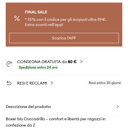
FINAL SALE
*-15% con il codice per gli acqiusti oltre 89€.
Extra sconti nell'app!
Scarica l'APP
CONSEGNA GRATUITA da
80 €
Spedizione entro 24 ore
RESI E RECLAMI
Resi entro 30 giorni
Descrizione del prodotto
Boxer blu Coccodrillo – comfort e libertà per ragazzi in
confezione da 2