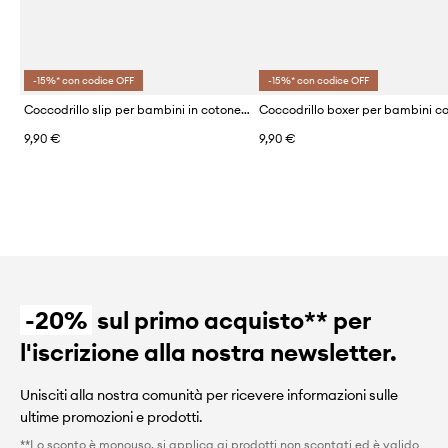
-15%* con codice OFF
-15%* con codice OFF
Coccodrillo slip per bambini in cotone pacco da 3
9,90 €
9,90 €
-20%
sul primo acquisto** per
l'iscrizione alla nostra newsletter.
Unisciti alla nostra comunità per ricevere informazioni sulle
ultime promozioni e prodotti.
**Lo sconto è monouso, si applica ai prodotti non scontati ed è valido