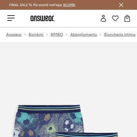
FINAL SALE % Più sconti nell'app
Risparmia con Answear Club >
SCOPRI
Answear
Bambini
BIMBO
Abbigliamento
Biancheria intima