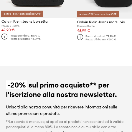
extra -5%* con codice OFF
extra -5%* con codice OFF
Calvin Klein Jeans borsetta
Calvin Klein Jeans marsupio
Prezzo attuale:
Prezzo attuale:
42,90 €
46,99 €
Prezzo standard:
89,90 €
Prezzo standard:
79,90 €
Prezzo più basso:
46,99 €
Prezzo più basso:
47,90 €
-20%
sul primo acquisto** per
l'iscrizione alla nostra newsletter.
Unisciti alla nostra comunità per ricevere informazioni sulle
ultime promozioni e prodotti.
**Lo sconto è monouso, si applica ai prodotti non scontati ed è valido
per acquisti di almeno 80€. Lo sconto non è cumulabile con altre