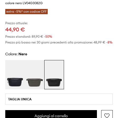
colore nero LV04G3082G
extra -5%* con codice OFF
Prezzo attuale:
44,90 €
Prezzo standard:
89,90 €
-50%
Prezzo più basso nei 30 giorni precedenti alla promozione:
48,99 €
 -8%
Colore:
nero
TAGLIA UNICA
Aggiungi al carrello