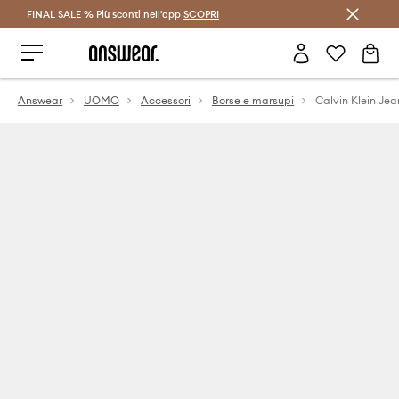
FINAL SALE % Più sconti nell'app
Risparmia con Answear Club >
SCOPRI
Answear
UOMO
Accessori
Borse e marsupi
Calvin Klein Je