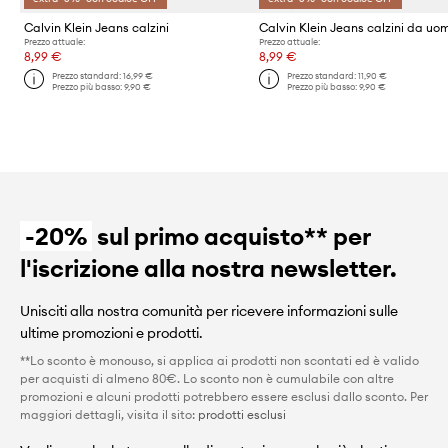
Calvin Klein Jeans calzini
Prezzo attuale:
Prezzo attuale:
8,99 €
8,99 €
Prezzo standard:
16,99 €
Prezzo standard:
11,90 €
Prezzo più basso:
9,90 €
Prezzo più basso:
9,90 €
-20%
sul primo acquisto** per
l'iscrizione alla nostra newsletter.
Unisciti alla nostra comunità per ricevere informazioni sulle
ultime promozioni e prodotti.
**Lo sconto è monouso, si applica ai prodotti non scontati ed è valido
per acquisti di almeno 80€. Lo sconto non è cumulabile con altre
promozioni e alcuni prodotti potrebbero essere esclusi dallo sconto. Per
maggiori dettagli, visita il sito:
prodotti esclusi