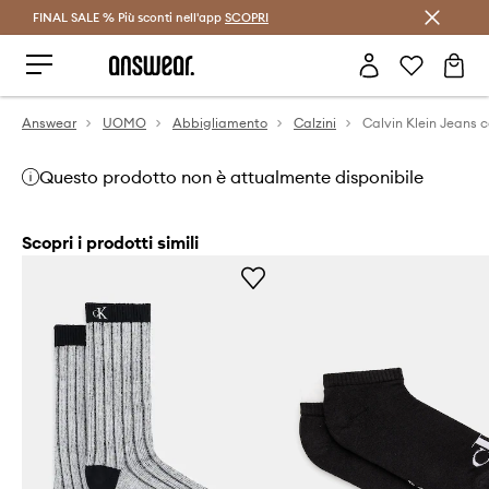
FINAL SALE % Più sconti nell'app
Risparmia con Answear Club >
SCOPRI
Answear
UOMO
Abbigliamento
Calzini
Calvin Klein Jeans c
Questo prodotto non è attualmente disponibile
Scopri i prodotti simili