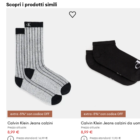
Scopri i prodotti simili
extra -5%* con codice OFF
extra -5%* con codice OFF
Calvin Klein Jeans calzini
Prezzo attuale:
Prezzo attuale:
8,99 €
8,99 €
Prezzo standard:
16,99 €
Prezzo standard:
11,90 €