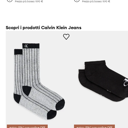
Prezzo più basso:
9,90 €
Prezzo più basso:
9,90 €
Scopri i prodotti Calvin Klein Jeans
extra -5%* con codice OFF
extra -5%* con codice OFF