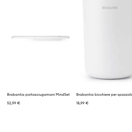
Brabantia portasciugamani MindSet
52,99 €
18,99 €