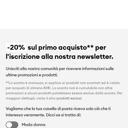
-20%
sul primo acquisto** per
l'iscrizione alla nostra newsletter.
Unisciti alla nostra comunità per ricevere informazioni sulle
ultime promozioni e prodotti.
**Lo sconto è monouso, si applica ai prodotti non scontati ed è valido
per acquisti di almeno 80€. Lo sconto non è cumulabile con altre
promozioni e alcuni prodotti potrebbero essere esclusi dallo sconto. Per
maggiori dettagli, visita il sito:
prodotti esclusi
Vogliamo che la tua casella di posta riceva solo ciò che ti
interessa veramente. Dicci se si tratta di:
Moda donna