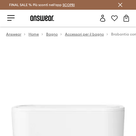
FINAL SALE % Più sconti nell'app
Risparmia con Answear Club >
SCOPRI
Answear
Home
Bagno
Accessori per il bagno