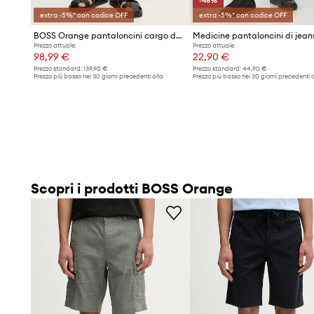
-48%
libertà di movimento
extra -5%* con codice OFF
extra -5%* con codice OFF
BOSS Orange pantaloncini cargo da uomo con lino
Medicine pantaloncini di jean
Prezzo attuale:
Prezzo attuale:
98,99 €
22,90 €
Prezzo standard:
139,90 €
Prezzo standard:
44,90 €
Prezzo più basso nei 30 giorni precedenti alla
Prezzo più basso nei 30 giorni precedenti a
promozione:
107,99 €
promozione:
44,90 €
Scopri i prodotti BOSS Orange