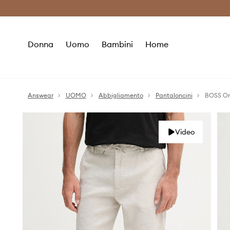
Premium Fashion Benefits
Risparmia c
Donna
Uomo
Bambini
Home
Answear
UOMO
Abbigliamento
Pantaloncini
BOSS Or
Video