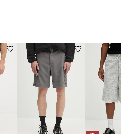
50559178
DIMENSIONI
grigio
Dimensioni per la taglia
:
32
Larghezza fianchi
:
42 cm
Altezza della vita
:
30 cm
BOSS Orange
Larghezza ai fianchi
:
54 cm
Lunghezza esterna della gamba
con cintura
:
52 cm
Il modello nella foto è alto 182 cm
e indossa la taglia 32
Tabella di taglie