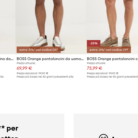
-25%
extra -5%* con codice OFF
extra -5%* con codice OFF
BOSS Orange pantaloncini chino da uomo in cotone con elastan
BOSS Orange pantaloncini da uomo in jeans Shorts
Prezzo attuale:
Prezzo attuale:
69,99 €
73,99 €
Prezzo standard:
99,90 €
Prezzo standard:
99,90 €
lla
Prezzo più basso nei 30 giorni precedenti alla
Prezzo più basso nei 30 giorni precedenti
promozione:
73,99 €
promozione:
99,90 €
** per