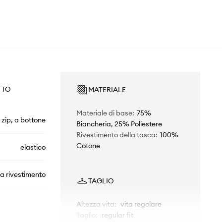
TTO
MATERIALE
Materiale di base
:
75%
 zip, a bottone
Biancheria, 25% Poliestere
Rivestimento della tasca
:
100%
Cotone
elastico
a rivestimento
TAGLIO
Altezza vita
:
vita regolare
Taglio
:
regular fit