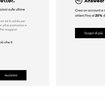
letter.
Answear
zioni sulle ultime
Crea un account e r
ottieni fino al
20%
d
ati ed è valido per
n altre promozioni e
 Per maggiori
Scopri di più
iò che ti
Iscrivimi