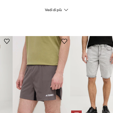
versale, unendo
Vedi di più
Codice del fabbricante
endo una vestibilità
Colore
Marchio/Brand
dell'aria,
Produttore
oncini a outfit casual
ID prodotto
e in vita consente una
iporre comodamente
te, senza limitare la