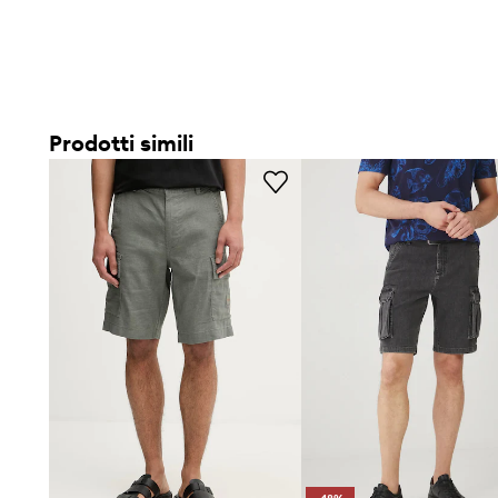
Il
taglio chino
conferisce ai pantaloncini un carattere uni
classicità e disinvoltura quotidiana
Il
taglio regular fit
favorisce la libertà di movimento, offr
comoda senza costrizioni
Prodotti simili
Il
materiale traspirante con lino
supporta la circolazione 
particolarmente vantaggioso nelle giornate calde
Lo
stile versatile
permette di abbinare facilmente i pantal
e minimalisti
La
chiusura con cerniera e bottone
abbinata alla couliss
regolazione individuale
Le
pratiche tasche laterali e posteriori
permettono di r
piccoli oggetti
Il
materiale elastico
favorisce l'adattamento alla silhouet