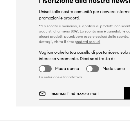
l'iscrizione alla nostra news
Unisciti alla nostra comunità per ricevere informa
promozioni e prodotti.
**Lo sconto è monouso, si applica ai prodotti non scont
acquisti di almeno 80€. Lo sconto non è cumulabile co
alcuni prodotti potrebbero essere esclusi dallo sconto.
dettagli, visita il sito:
prodotti esclusi
Vogliamo che la tua casella di posta riceva solo c
interessa veramente. Dicci se si tratta di:
Moda donna
Moda uomo
La selezione è facoltativa