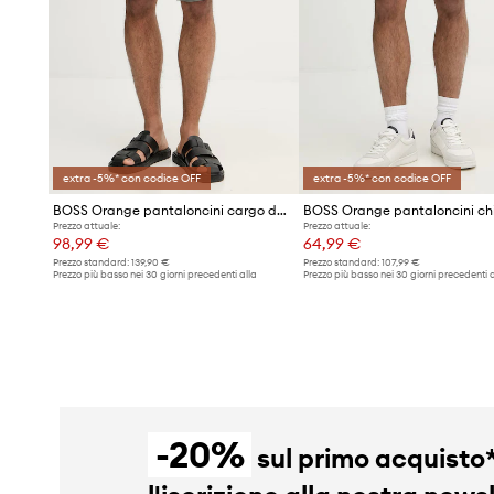
extra -5%* con codice OFF
extra -5%* con codice OFF
BOSS Orange pantaloncini cargo da uomo con lino
Prezzo attuale:
Prezzo attuale:
98,99 €
64,99 €
Prezzo standard:
139,90 €
Prezzo standard:
107,99 €
Prezzo più basso nei 30 giorni precedenti alla
Prezzo più basso nei 30 giorni precedenti a
promozione:
107,99 €
promozione:
67,99 €
-20%
sul primo acquisto