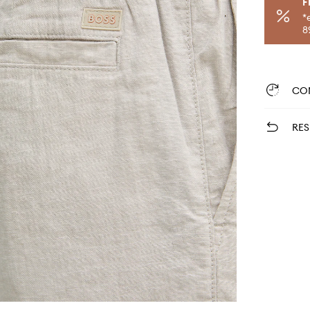
F
*
8
CO
RES