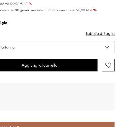
ndard:
129,90 €
-31%
basso nei 30 giorni precedenti alla promozione:
93,99 €
 -5%
grigio
Tabella di taglie
 la taglia
Aggiungi al carrello