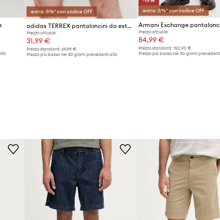
-19%
extra -5%* con codice OFF
extra -5%* con codice OFF
s
adidas TERREX pantaloncini da esterno Multi TERREXMulti
Prezzo attuale:
Prezzo attuale:
84,99 €
31,99 €
Prezzo standard:
150,90 €
Prezzo standard:
69,99 €
lla
Prezzo più basso nei 30 giorni precedenti
Prezzo più basso nei 30 giorni precedenti alla
promozione:
105,99 €
promozione:
32,99 €