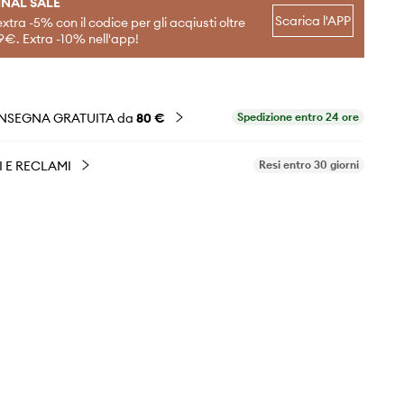
INAL SALE
Scarica l'APP
extra -5% con il codice per gli acqiusti oltre
9€. Extra -10% nell'app!
NSEGNA GRATUITA da
80 €
Spedizione entro 24 ore
I E RECLAMI
Resi entro 30 giorni