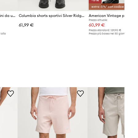
-19%
extra -5%* con codice OFF
Armani Exchange pantaloncini da uomo in jeans
Columbia shorts sportivi Silver Ridge Utility
American Vintage pantalon
Prezzo attuale:
61,99 €
60,99 €
Prezzo standard:
129,90 €
 alla
Prezzo più basso nei 30 giorni preceden
promozione:
75,99 €