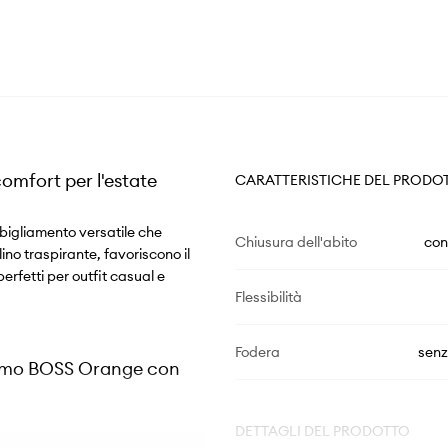
omfort per l'estate
CARATTERISTICHE DEL PRODO
igliamento versatile che
Chiusura dell'abito
con
lino traspirante, favoriscono il
perfetti per outfit casual e
Flessibilità
Fodera
senz
 uomo BOSS Orange con
DETTAGLI DEL PRODOTTO