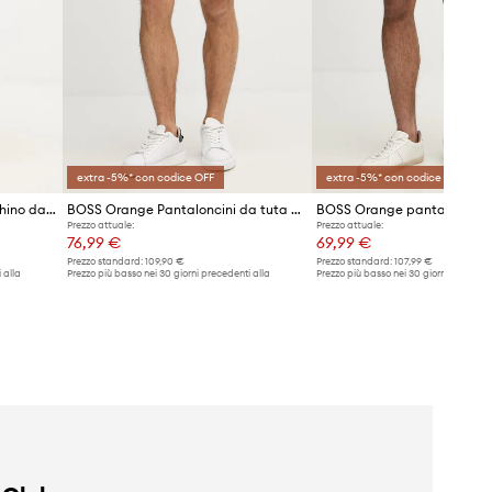
extra -5%* con codice OFF
extra -5%* con codice OFF
BOSS Orange pantaloncini chino da uomo in cotone con elastan
BOSS Orange Pantaloncini da tuta da uomo con cotone
Prezzo attuale:
Prezzo attuale:
76,99 €
69,99 €
Prezzo standard:
109,90 €
Prezzo standard:
107,99 €
 alla
Prezzo più basso nei 30 giorni precedenti alla
Prezzo più basso nei 30 giorni preceden
promozione:
80,99 €
promozione:
74,99 €