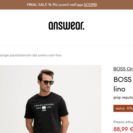
on Answear Club >
FINAL SALE % Più sconti nell'app
Spedizione entro 24 ore >
SCOPRI
-20% di scont
ange pantaloncini da uomo con lino
BOSS Or
BOSS 
lino
grigi regul
extra -5%
Prezzo attu
88,99 