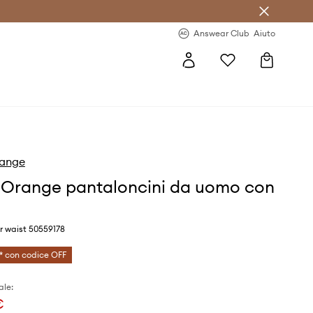
o sul primo acquisto >
Novità regolari >
Answear Club
Aiuto
ange
Orange pantaloncini da uomo con
ar waist 50559178
* con codice OFF
ale:
€