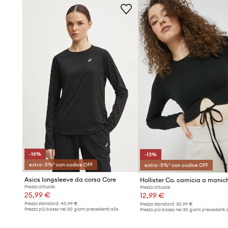
- Misure per la taglia: S.
-16%
-13%
extra -5%* con codice OFF
extra -5%* con codice OFF
Asics longsleeve da corsa Core
Prezzo attuale:
Prezzo attuale:
25,99 €
12,99 €
Prezzo standard:
40,99 €
Prezzo standard:
30,99 €
Prezzo più basso nei 30 giorni precedenti alla
Prezzo più basso nei 30 giorni precedenti a
promozione:
30,99 €
promozione:
14,99 €