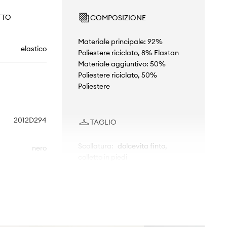
TTO
COMPOSIZIONE
Materiale principale: 92%
elastico
Poliestere riciclato, 8% Elastan
Materiale aggiuntivo: 50%
Poliestere riciclato, 50%
Poliestere
2012D294
TAGLIO
Scollatura
:
dolcevita finto,
nero
colletto in piedi
Tipo di manica
:
aderente
Asics
Taglio
:
slim fit
DIMENSIONI