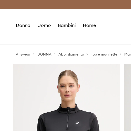
Premium Fashion Benefits
Risparmia c
Donna
Uomo
Bambini
Home
Answear
DONNA
Abbigliamento
Top e magliette
Man