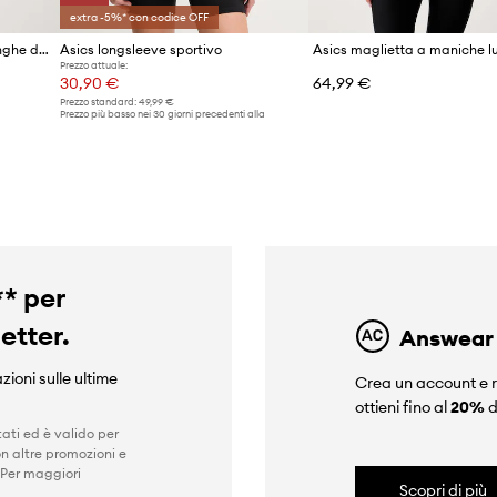
extra -5%* con codice OFF
Asics maglietta a maniche lunghe da allenamento da donna ROAD SEAMLESS LS TOP
Asics longsleeve sportivo
Prezzo attuale:
30,90 €
64,99 €
Prezzo standard:
49,99 €
Prezzo più basso nei 30 giorni precedenti alla
promozione:
38,99 €
** per
letter.
Answear
zioni sulle ultime
Crea un account e r
ottieni fino al
20%
d
ati ed è valido per
n altre promozioni e
 Per maggiori
Scopri di più