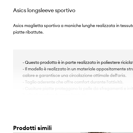
Asics longsleeve sportivo
Asics maglietta sportiva a maniche lunghe realizzata in tessuto
piatte ribattute.
- Questo prodotto è in parte realizzato in poliestere ricicla
- Il modello è realizzato in un materiale appositamente stru
calore e garantisce una circolazione ottimale dell'aria.
- Taglio aderente che offre comfort durante l'attività.
- Cuciture piatte proteggono la pelle da sfregamenti e irri
livello di comfort durante l'attività.
- Collo rialzato garantisce ulteriore protezione dal freddo.
- La chiusura a zip corta assicura una comoda vestibilità.
- Lunghezza manica: 62 cm.
- Lunghezza: 57 cm.
Prodotti simili
- Larghezza sotto l'ascella: 50 cm.