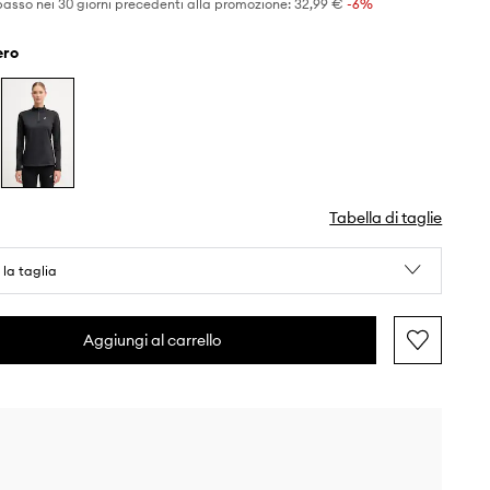
basso nei 30 giorni precedenti alla promozione:
32,99 €
 -6%
nero
Tabella di taglie
 la taglia
Aggiungi al carrello