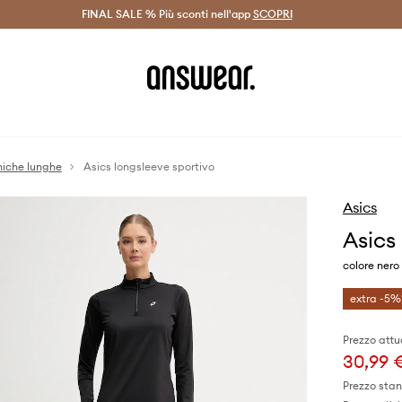
on Answear Club >
FINAL SALE % Più sconti nell'app
Spedizione entro 24 ore >
SCOPRI
-20% di scont
iche lunghe
Asics longsleeve sportivo
Asics
Asics
colore ner
extra -5%
Prezzo attu
30,99 
Prezzo sta