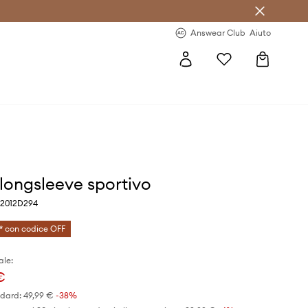
o sul primo acquisto >
Novità regolari >
Answear Club
Aiuto
 longsleeve sportivo
o 2012D294
* con codice OFF
ale:
€
ndard:
49,99 €
-38%