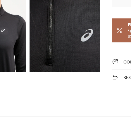
F
*
8
CO
RES