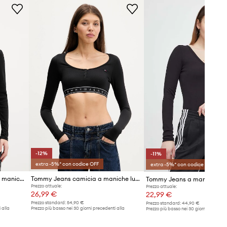
La modella nella foto è alta 177
cm e indossa la taglia S
Taglia standard
Raccomandiamo di scegliere la
taglia che si indossa normalmente.
Tabella di taglie
-12%
-11%
extra -5%* con codice OFF
extra -5%* con codice OFF
Calvin Klein Jeans camicia a maniche lunghe
Tommy Jeans camicia a maniche lunghe
Prezzo attuale:
Prezzo attuale:
26,99 €
22,99 €
Prezzo standard:
54,90 €
Prezzo standard:
44,90 €
 alla
Prezzo più basso nei 30 giorni precedenti alla
Prezzo più basso nei 30 giorni preceden
promozione:
30,99 €
promozione:
25,99 €