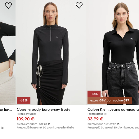
ID prodotto
-10%
-62%
extra -5%* con codice OFF
Coperni body Eurojersey Body
Hollister Co. camicia a maniche lunghe
Prezzo attuale:
Prezzo attuale:
109,90 €
33,99 €
Prezzo standard:
289,90 €
Prezzo standard:
59,90 €
Prezzo più basso nei 30 giorni precedenti alla
Prezzo più basso nei 30 giorni precedenti
lla
promozione:
289,90 €
promozione:
37,99 €