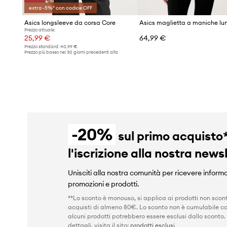
extra -5%* con codice OFF
Asics longsleeve da corsa Core
Prezzo attuale:
25,99 €
64,99 €
Prezzo standard:
40,99 €
Prezzo più basso nei 30 giorni precedenti alla
promozione:
30,99 €
-20%
sul primo acquisto
l'iscrizione alla nostra news
Unisciti alla nostra comunità per ricevere informa
promozioni e prodotti.
**Lo sconto è monouso, si applica ai prodotti non scont
acquisti di almeno 80€. Lo sconto non è cumulabile co
alcuni prodotti potrebbero essere esclusi dallo sconto.
dettagli, visita il sito:
prodotti esclusi