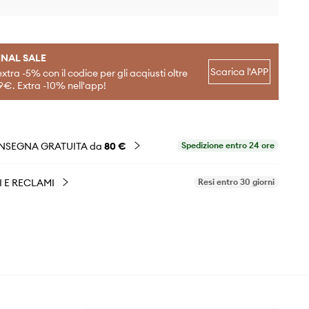
INAL SALE
Scarica l'APP
extra -5% con il codice per gli acqiusti oltre
9€. Extra -10% nell'app!
NSEGNA GRATUITA da
80 €
Spedizione entro 24 ore
I E RECLAMI
Resi entro 30 giorni