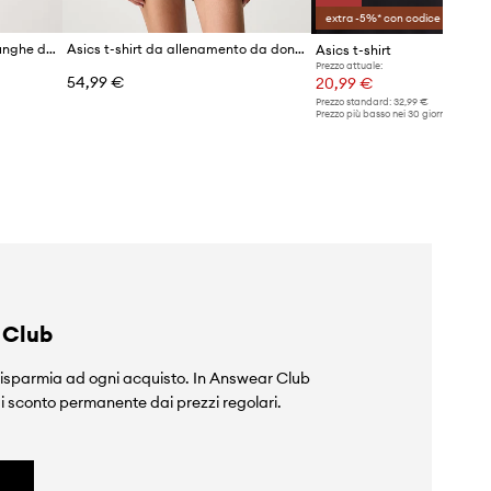
extra -5%* con codice OFF
Asics maglietta a maniche lunghe da allenamento ROAD SEAMLESS LS TOP
Asics t-shirt da allenamento da donna ROAD SEAMLESS SS TOP
Asics t-shirt
Prezzo attuale:
54,99 €
20,99 €
Prezzo standard:
32,99 €
Prezzo più basso nei 30 giorni preceden
promozione:
24,99 €
 Club
isparmia ad ogni acquisto. In Answear Club
i sconto permanente dai prezzi regolari.