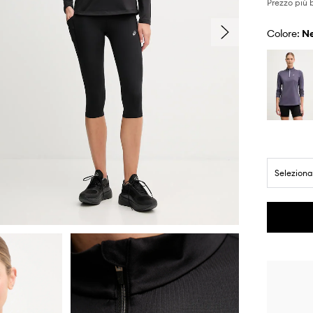
Prezzo più 
Colore:
Seleziona