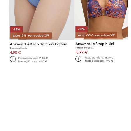
-10%
-28%
extra -5%* con codice OFF
extra -5%* con codice OFF
Answear.LAB top bikini
Answear.LAB slip da bikini bottom
Prezzo attuale:
Prezzo attuale:
15,99 €
4,90 €
Prezzo standard:
35,99 €
Prezzo standard:
18,90 €
Prezzo più basso:
17,90 €
Prezzo più basso:
6,90 €