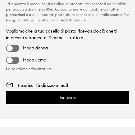
**Lo sconto è monouso, si applica ai prodotti non scontati ed è valido
per acquisti di almeno 80€. Lo sconto non è cumulabile con altre
promozioni e alcuni prodotti potrebbero essere esclusi dallo sconto. Per
maggiori dettagli, visita il sito:
prodotti esclusi
Vogliamo che la tua casella di posta riceva solo ciò che ti
interessa veramente. Dicci se si tratta di:
Moda donna
Moda uomo
La selezione è facoltativa
Iscrivimi