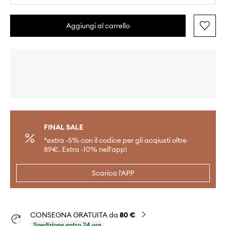
Aggiungi al carrello
FINAL SALE
*extra -5% con il codice per gli acqiusti oltre
89€. Extra -10% nell'app!
Scarica l'APP
CONSEGNA GRATUITA da
80 €
Spedizione entro 24 ore