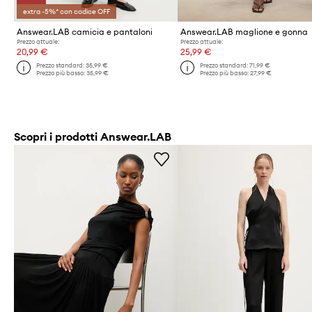
extra -5%* con codice OFF
Answear.LAB camicia e pantaloni
Answear.LAB maglione e gonna
Prezzo attuale:
Prezzo attuale:
20,99 €
25,99 €
Prezzo standard:
35,99 €
Prezzo standard:
71,99 €
Prezzo più basso:
35,99 €
Prezzo più basso:
27,99 €
Scopri i prodotti Answear.LAB