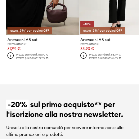
-40%
extra -5%* con codice OFF
extra -5%* con codice OFF
Answear.LAB set
Answear.LAB set
Prezzo attuale:
Prezzo attuale:
67,99 €
33,90 €
Prezzo standard:
119,90 €
Prezzo standard:
56,99 €
Prezzo più basso:
72,99 €
Prezzo più basso:
56,99 €
-20%
sul primo acquisto** per
l'iscrizione alla nostra newsletter.
Unisciti alla nostra comunità per ricevere informazioni sulle
ultime promozioni e prodotti.