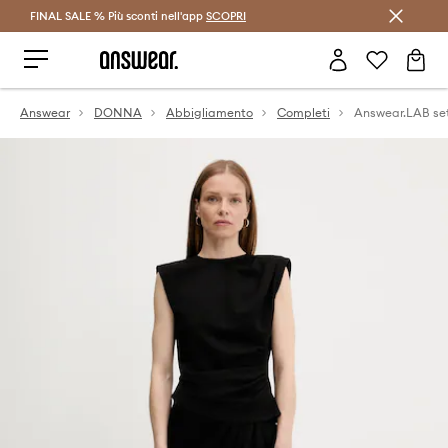
FINAL SALE % Più sconti nell'app
Risparmia con Answear Club >
SCOPRI
Answear
DONNA
Abbigliamento
Completi
Answear.LAB se